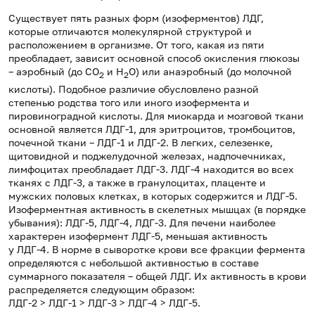
Существует пять разных форм (изоферментов) ЛДГ,
которые отличаются молекулярной структурой и
расположением в организме. От того, какая из пяти
преобладает, зависит основной способ окисления глюкозы
– аэробный (до CO
и H
O) или анаэробный (до молочной
2
2
кислоты). Подобное различие обусловлено разной
степенью родства того или иного изофермента и
пировиноградной кислоты. Для миокарда и мозговой ткани
основной является ЛДГ-1, для эритроцитов, тромбоцитов,
почечной ткани – ЛДГ-1 и ЛДГ-2. В легких, селезенке,
щитовидной и поджелудочной железах, надпочечниках,
лимфоцитах преобладает ЛДГ-3. ЛДГ-4 находится во всех
тканях с ЛДГ-3, а также в гранулоцитах, плаценте и
мужских половых клетках, в которых содержится и ЛДГ-5.
Изоферментная активность в скелетных мышцах (в порядке
убывания): ЛДГ-5, ЛДГ-4, ЛДГ-3. Для печени наиболее
характерен изофермент ЛДГ-5, меньшая активность
у ЛДГ-4. В норме в сыворотке крови все фракции фермента
определяются с небольшой активностью в составе
суммарного показателя – общей ЛДГ. Их активность в крови
распределяется следующим образом:
ЛДГ-2 > ЛДГ-1 > ЛДГ-3 > ЛДГ-4 > ЛДГ-5.