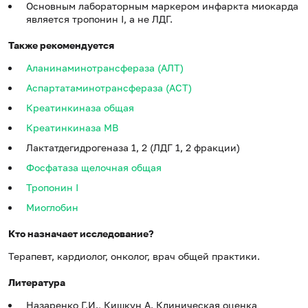
Основным лабораторным маркером инфаркта миокарда
является тропонин I, а не ЛДГ.
Также рекомендуется
Аланинаминотрансфераза (АЛТ)
Аспартатаминотрансфераза (АСТ)
Креатинкиназа общая
Креатинкиназа MB
Лактатдегидрогеназа 1, 2 (ЛДГ 1, 2 фракции)
Фосфатаза щелочная общая
Тропонин I
Миоглобин
Кто назначает исследование?
Терапевт, кардиолог, онколог, врач общей практики.
Литература
Назаренко Г.И., Кишкун А. Клиническая оценка