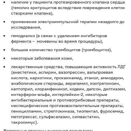
наличие у пациента протезированного клапана сердца
(гемолиз эритроцитов вследствие повреждения клеток
створками клапана),
применение электроимпульсной терапии незадолго до
исследования,
гемодиализ (в связи с удалением ингибиторов
фермента – мочевины во время процедуры),
большое количество тромбоцитов (тромбоцитоз),
некоторые заболевания кожи,
лекарственные средства, повышающие активность ЛДГ
(анестетики, аспирин, вазопрессин, вальпроевая
кислота, наркотики, прокаинамид, этанол, амиодарон,
анаболические стероиды, верапамил, изотретиноин,
каптоприл, хлорамфеникол, кодеин, дапсон, дилтиазем,
интерферон-альфа, интерлейкин-2, некоторые
антибактериальные и противогрибковые препараты,
неспецифические противовоспалительные препараты,
пеницилламин, стрептокиназа, тиопентал, фуросемид,
метотрексат, сульфасалазин, симвастатин,
такролимус).
Возможные причины снижения результата: