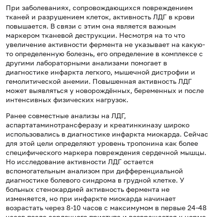
При заболеваниях, сопровождающихся повреждением
тканей и разрушением клеток, активность ЛДГ в крови
повышается. В связи с этим она является важным
маркером тканевой деструкции. Несмотря на то что
увеличение активности фермента не указывает на какую-
то определенную болезнь, его определение в комплексе с
другими лабораторными анализами помогает в
диагностике инфаркта легкого, мышечной дистрофии и
гемолитической анемии. Повышенная активность ЛДГ
может выявляться у новорождённых, беременных и после
интенсивных физических нагрузок.
Ранее совместные анализы на ЛДГ,
аспартатаминотрансферазу и креатинкиназу широко
использовались в диагностике инфаркта миокарда. Сейчас
для этой цели определяют уровень тропонина как более
специфического маркера повреждения сердечной мышцы.
Но исследование активности ЛДГ остается
вспомогательным анализом при дифференциальной
диагностике болевого синдрома в грудной клетке. У
больных стенокардией активность фермента не
изменяется, но при инфаркте миокарда начинает
возрастать через 8-10 часов с максимумом в первые 24-48
часов после сердечного приступа и возвращается к норме