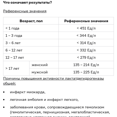
Что означают результаты?
Референсные значения
Возраст, пол
Референсные значения
< 1 года
< 451 Ед/л
1 – 3 года
< 344 Ед/л
3 – 6 лет
< 314 Ед/л
6 – 12 лет
< 332 Ед/л
12 – 17 лет
< 279 Ед/л
женский
135 – 214 Ед/л
> 17 лет
мужской
135 – 225 Ед/л
Причины повышения активности лактатдегидрогеназы
общей:
инфаркт миокарда,
легочная эмболия и инфаркт легкого,
заболевания крови, сопровождающиеся гемолизом
(гемолитическая, пернициозная, мегалобластическая,
серповидно-клеточная анемии, эритремия),