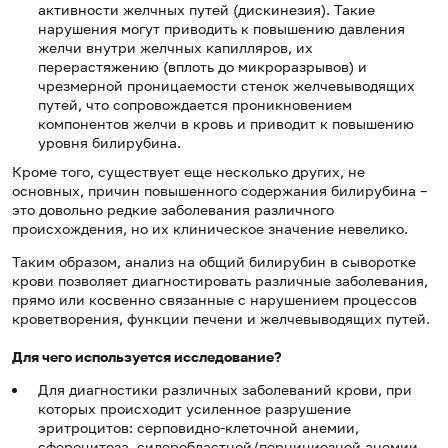
активности желчных путей (дискинезия). Такие
нарушения могут приводить к повышению давления
желчи внутри желчных капилляров, их
перерастяжению (вплоть до микроразрывов) и
чрезмерной проницаемости стенок желчевыводящих
путей, что сопровождается проникновением
компонентов желчи в кровь и приводит к повышению
уровня билирубина.
Кроме того, существует еще несколько других, не
основных, причин повышенного содержания билирубина –
это довольно редкие заболевания различного
происхождения, но их клиническое значение невелико.
Таким образом, анализ на общий билирубин в сыворотке
крови позволяет диагностировать различные заболевания,
прямо или косвенно связанные с нарушением процессов
кроветворения, функции печени и желчевыводящих путей.
Для чего используется исследование?
Для диагностики различных заболеваний крови, при
которых происходит усиленное разрушение
эритроцитов: серповидно-клеточной анемии,
сфероцитоза, сидеробластной/пернициозной анемии.