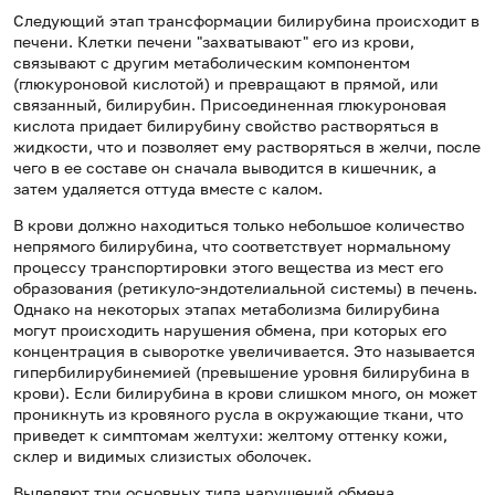
Следующий этап трансформации билирубина происходит в
печени. Клетки печени "захватывают" его из крови,
связывают с другим метаболическим компонентом
(глюкуроновой кислотой) и превращают в прямой, или
связанный, билирубин. Присоединенная глюкуроновая
кислота придает билирубину свойство растворяться в
жидкости, что и позволяет ему растворяться в желчи, после
чего в ее составе он сначала выводится в кишечник, а
затем удаляется оттуда вместе с калом.
В крови должно находиться только небольшое количество
непрямого билирубина, что соответствует нормальному
процессу транспортировки этого вещества из мест его
образования (ретикуло-эндотелиальной системы) в печень.
Однако на некоторых этапах метаболизма билирубина
могут происходить нарушения обмена, при которых его
концентрация в сыворотке увеличивается. Это называется
гипербилирубинемией (превышение уровня билирубина в
крови). Если билирубина в крови слишком много, он может
проникнуть из кровяного русла в окружающие ткани, что
приведет к симптомам желтухи: желтому оттенку кожи,
склер и видимых слизистых оболочек.
Выделяют три основных типа нарушений обмена