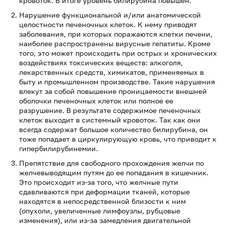
кровоток. В итоге уровень билирубина повышен.
Нарушение функциональной и/или анатомической
целостности печеночных клеток. К нему приводят
заболевания, при которых поражаются клетки печени,
наиболее распространены вирусные гепатиты. Кроме
того, это может происходить при острых и хронических
воздействиях токсических веществ: алкоголя,
лекарственных средств, химикатов, применяемых в
быту и промышленном производстве. Такие нарушения
влекут за собой повышение проницаемости внешней
оболочки печеночных клеток или полное ее
разрушение. В результате содержимое печеночных
клеток выходит в системный кровоток. Так как они
всегда содержат большое количество билирубина, он
тоже попадает в циркулирующую кровь, что приводит к
гипербилирубинемии.
Препятствие для свободного прохождения желчи по
желчевыводящим путям до ее попадания в кишечник.
Это происходит из-за того, что желчные пути
сдавливаются при деформации тканей, которые
находятся в непосредственной близости к ним
(опухоли, увеличенные лимфоузлы, рубцовые
изменения), или из-за замедления двигательной