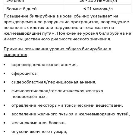
3-6 дней
26 - 205 мкмоль/л
Больше 6 дней
<
21 мкмоль/л
Повышение билирубина в крови обычно указывает на
преждевременное разрушение эритроцитов, повреждение
печеночных клеток или нарушение оттока желчи по
желчевыводящим путям. Понижение уровня билирубина не
имеет существенного диагностического значения.
Причины повышения уровня общего билирубина в
сыворотке:
серповидно-клеточная анемия,
сфероцитоз,
сидеробластная/пернициозная анемия,
физиологическая/гемолитическая желтуха
новорождённых,
отравление некоторыми токсическими веществами,
воспаление желчного пузыря и желчевыводящих путей,
желчнокаменная болезнь,
опухоли желчного пузыря,