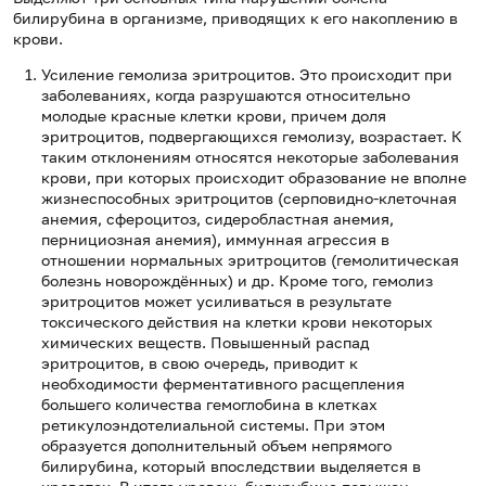
билирубина в организме, приводящих к его накоплению в
крови.
Усиление гемолиза эритроцитов. Это происходит при
заболеваниях, когда разрушаются относительно
молодые красные клетки крови, причем доля
эритроцитов, подвергающихся гемолизу, возрастает. К
таким отклонениям относятся некоторые заболевания
крови, при которых происходит образование не вполне
жизнеспособных эритроцитов (серповидно-клеточная
анемия, сфероцитоз, сидеробластная анемия,
пернициозная анемия), иммунная агрессия в
отношении нормальных эритроцитов (гемолитическая
болезнь новорождённых) и др. Кроме того, гемолиз
эритроцитов может усиливаться в результате
токсического действия на клетки крови некоторых
химических веществ. Повышенный распад
эритроцитов, в свою очередь, приводит к
необходимости ферментативного расщепления
большего количества гемоглобина в клетках
ретикулоэндотелиальной системы. При этом
образуется дополнительный объем непрямого
билирубина, который впоследствии выделяется в