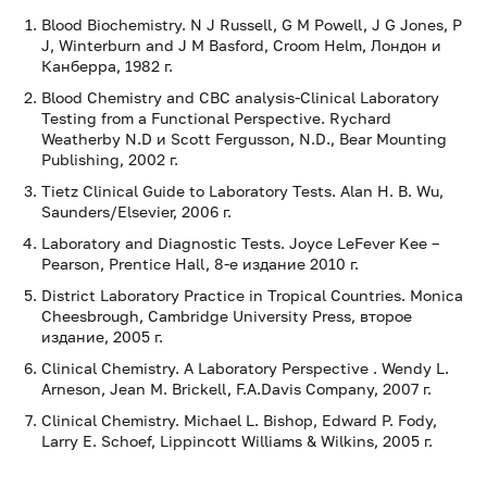
Blood Biochemistry. N J Russell, G M Powell, J G Jones, P
J, Winterburn and J M Basford, Croom Helm, Лондон и
Канберра, 1982 г.
Blood Chemistry and CBC analysis-Clinical Laboratory
Testing from a Functional Perspective. Rychard
Weatherby N.D и Scott Fergusson, N.D., Bear Mounting
Publishing, 2002 г.
Tietz Clinical Guide to Laboratory Tests. Alan H. B. Wu,
Saunders/Elsevier, 2006 г.
Laboratory and Diagnostic Tests. Joyce LeFever Kee –
Pearson, Prentice Hall, 8-е издание 2010 г.
District Laboratory Practice in Tropical Countries. Monica
Cheesbrough, Cambridge University Press, второе
издание, 2005 г.
Clinical Chemistry. A Laboratory Perspective . Wendy L.
Arneson, Jean M. Brickell, F.A.Davis Company, 2007 г.
Clinical Chemistry. Michael L. Bishop, Edward P. Fody,
Larry E. Schoef, Lippincott Williams & Wilkins, 2005 г.