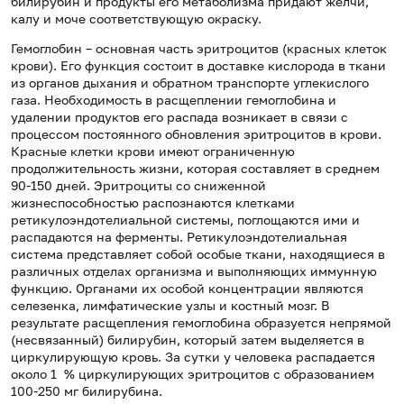
билирубин и продукты его метаболизма придают желчи,
калу и моче соответствующую окраску.
Гемоглобин – основная часть эритроцитов (красных клеток
крови). Его функция состоит в доставке кислорода в ткани
из органов дыхания и обратном транспорте углекислого
газа. Необходимость в расщеплении гемоглобина и
удалении продуктов его распада возникает в связи с
процессом постоянного обновления эритроцитов в крови.
Красные клетки крови имеют ограниченную
продолжительность жизни, которая составляет в среднем
90-150 дней. Эритроциты со сниженной
жизнеспособностью распознаются клетками
ретикулоэндотелиальной системы, поглощаются ими и
распадаются на ферменты. Ретикулоэндотелиальная
система представляет собой особые ткани, находящиеся в
различных отделах организма и выполняющих иммунную
функцию. Органами их особой концентрации являются
селезенка, лимфатические узлы и костный мозг. В
результате расщепления гемоглобина образуется непрямой
(несвязанный) билирубин, который затем выделяется в
циркулирующую кровь. За сутки у человека распадается
около 1 % циркулирующих эритроцитов с образованием
100-250 мг билирубина.