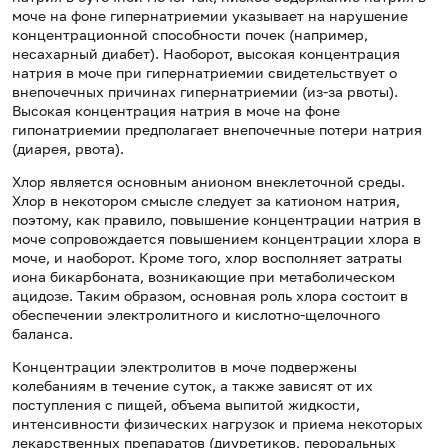
моче на фоне гипернатриемии указывает на нарушение
концентрационной способности почек (например,
несахарный диабет). Наоборот, высокая концентрация
натрия в моче при гипернатриемии свидетельствует о
внепочечных причинах гипернатриемии (из-за рвоты).
Высокая концентрация натрия в моче на фоне
гипонатриемии предполагает внепочечные потери натрия
(диарея, рвота).
Хлор является основным анионом внеклеточной среды.
Хлор в некотором смысле следует за катионом натрия,
поэтому, как правило, повышение концентрации натрия в
моче сопровождается повышением концентрации хлора в
моче, и наоборот. Кроме того, хлор восполняет затраты
иона бикарбоната, возникающие при метаболическом
ацидозе. Таким образом, основная роль хлора состоит в
обеспечении электролитного и кислотно-щелочного
баланса.
Концентрации электролитов в моче подвержены
колебаниям в течение суток, а также зависят от их
поступления с пищей, объема выпитой жидкости,
интенсивности физических нагрузок и приема некоторых
лекарственных препаратов (диуретиков, пероральных