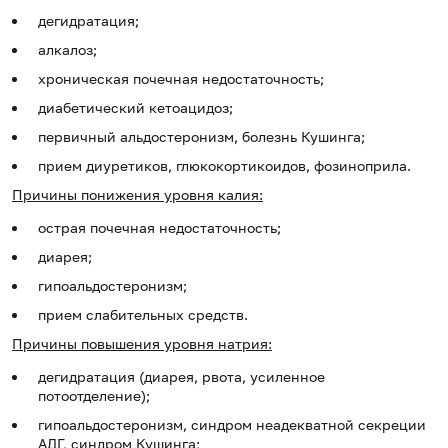
дегидратация;
алкалоз;
хроническая почечная недостаточность;
диабетический кетоацидоз;
первичный альдостеронизм, болезнь Кушинга;
прием диуретиков, глюкокортикоидов, фозиноприла.
Причины понижения уровня калия:
острая почечная недостаточность;
диарея;
гипоальдостеронизм;
прием слабительных средств.
Причины повышения уровня натрия:
дегидратация (диарея, рвота, усиленное
потоотделение);
гипоальдостеронизм, синдром неадекватной секреции
АДГ, синдром Кушинга;