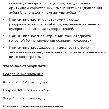
спазмах, полиурии, полидипсии, желудочковых
аритмиях и характерных изменениях ЭКГ (появлении
зубца U, уменьшении амплитуды зубца T).
При симптомах гипернатриемии: жажде,
раздражительности, слабости, нарушении сознания,
судорогах, снижении тургора тканей.
При симптомах гипонатриемии: тошноте/рвоте,
головной боли, нарушении сознания, судорогах.
При симптомах ацидоза или алкалоза на фоне
заболеваний почек, эндокринной системы и желудочно-
кишечного тракта.
Что означают результаты?
Референсные значения
Калий: 25 – 125 ммоль/сут.
Натрий: 40 – 220 ммоль/сут.
Хлор: 110 – 250 ммоль/сут.
Причины повышения уровня калия: