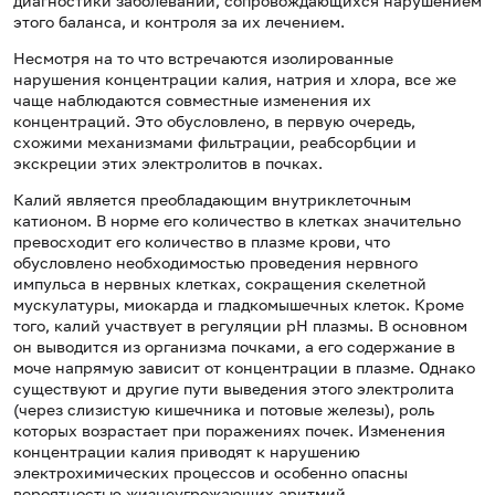
диагностики заболеваний, сопровождающихся нарушением
этого баланса, и контроля за их лечением.
Несмотря на то что встречаются изолированные
нарушения концентрации калия, натрия и хлора, все же
чаще наблюдаются совместные изменения их
концентраций. Это обусловлено, в первую очередь,
схожими механизмами фильтрации, реабсорбции и
экскреции этих электролитов в почках.
Калий является преобладающим внутриклеточным
катионом. В норме его количество в клетках значительно
превосходит его количество в плазме крови, что
обусловлено необходимостью проведения нервного
импульса в нервных клетках, сокращения скелетной
мускулатуры, миокарда и гладкомышечных клеток. Кроме
того, калий участвует в регуляции pH плазмы. В основном
он выводится из организма почками, а его содержание в
моче напрямую зависит от концентрации в плазме. Однако
существуют и другие пути выведения этого электролита
(через слизистую кишечника и потовые железы), роль
которых возрастает при поражениях почек. Изменения
концентрации калия приводят к нарушению
электрохимических процессов и особенно опасны
вероятностью жизнеугрожающих аритмий.