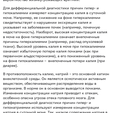
Для дифференциальной диагностики причин гипер- и
гипокалиемии измеряют концентрацию калия в суточной
моче. Например, ее снижение на фоне гиперкалиемии
свидетельствует о нарушении экскреции калия и
указывает на заболевание почек (например, почечную
недостаточность). Наоборот, высокая концентрация калия
в моче на фоне гиперкалиемии означает внепочечные
причины гиперкалиемии (например, распад опухолевой
ткани). Высокий уровень калия в моче при гипокалиемии
означает избыточную потерю калия почками (как при
первичном альдостеронизме), а его пониженный уровень
на фоне гипокалиемии – внепочечные потери калия (при
диарее).
В противоположность калию, натрий – это основной катион
внеклеточной среды. Он является осмотически активным
веществом, обеспечивающим распределение воды в
организме. В норме он в основном выводится почками.
Изменение концентрации натрия приводит к отекам,
особенно опасна угроза отека головного мозга. Для
дифференциальной диагностики причин гипер- и
гипонатриемии используют измерение концентрации
натрия в суточной моче. Так, низкое содержание натрия в