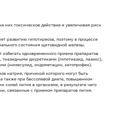
на них токсическое действие и увеличивая риск
ет развитию гипотиреоза, поэтому в процессе
нального состояния щитовидной железы.
т избегать одновременного приема препаратов
, тиазидными диуретиками (гипотиазид, лазикс),
ми (нимесулид, индометацин, кетопрофен).
ов натрия, причиной которого могут быть
 а также при бессолевой диете, повышенном
 солей лития в организме, в результате чего
и, связанные с приемом препаратов лития.