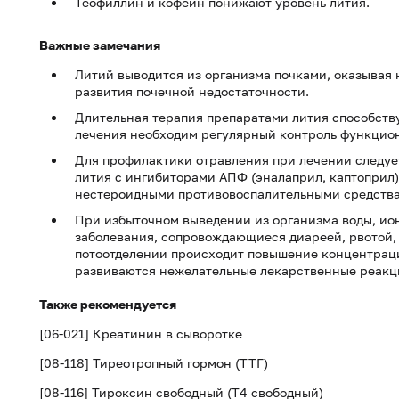
Теофиллин и кофеин понижают уровень лития.
Важные замечания
Литий выводится из организма почками, оказывая 
развития почечной недостаточности.
Длительная терапия препаратами лития способству
лечения необходим регулярный контроль функцио
Для профилактики отравления при лечении следуе
лития с ингибиторами АПФ (эналаприл, каптоприл)
нестероидными противовоспалительными средства
При избыточном выведении из организма воды, ион
заболевания, сопровождающиеся диареей, рвотой,
потоотделении происходит повышение концентрации
развиваются нежелательные лекарственные реакци
Также рекомендуется
[06-021] Креатинин в сыворотке
[08-118] Тиреотропный гормон (ТТГ)
[08-116] Тироксин свободный (Т4 свободный)