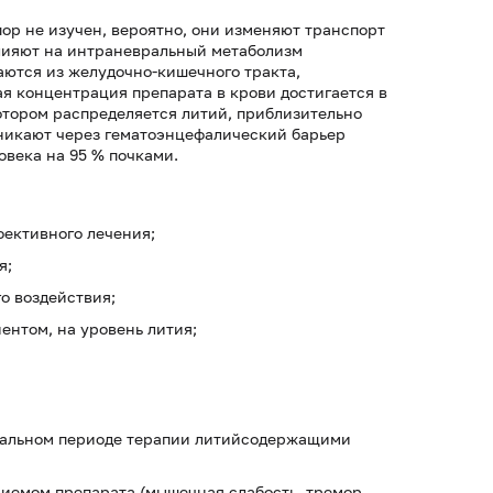
ор не изучен, вероятно, они изменяют транспорт
влияют на интраневральный метаболизм
аются из желудочно-кишечного тракта,
я концентрация препарата в крови достигается в
котором распределяется литий, приблизительно
оникают через гематоэнцефалический барьер
овека на 95 % почками.
фективного лечения;
я;
о воздействия;
ентом, на уровень лития;
чальном периоде терапии литийсодержащими
риемом препарата (мышечная слабость, тремор