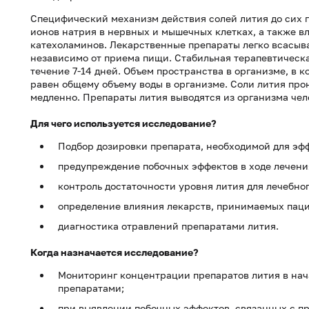
Специфический механизм действия солей лития до сих п
ионов натрия в нервных и мышечных клетках, а также 
катехоламинов. Лекарственные препараты легко всасыв
независимо от приема пищи. Стабильная терапевтическа
течение 7-14 дней. Объем пространства в организме, в 
равен общему объему воды в организме. Соли лития пр
медленно. Препараты лития выводятся из организма чел
Для чего используется исследование?
Подбор дозировки препарата, необходимой для эф
предупреждение побочных эффектов в ходе лечени
контроль достаточности уровня лития для лечебног
определение влияния лекарств, принимаемых паци
диагностика отравлений препаратами лития.
Когда назначается исследование?
Мониторинг концентрации препаратов лития в на
препаратами;
при выявлении побочных эффектов, связанных с п