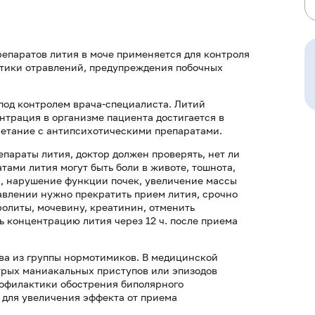
епаратов лития в моче применяется для контроля
стики отравлений, предупреждения побочных
под контролем врача-специалиста. Литий
нтрация в организме пациента достигается в
очетание с антипсихотическими препаратами.
параты лития, доктор должен проверять, нет ли
ами лития могут быть боли в животе, тошнота,
я, нарушение функции почек, увеличение массы
авлении нужно прекратить прием лития, срочно
ролиты, мочевину, креатинин, отменить
 концентрацию лития через 12 ч. после приема
ва из группы нормотимиков. В медицинской
трых маниакальных приступов или эпизодов
рофилактики обострения биполярного
 для увеличения эффекта от приема