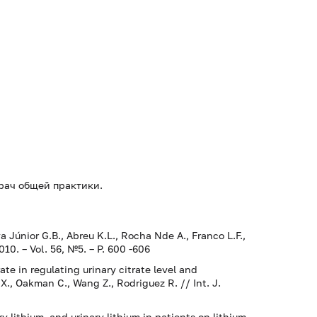
врач общей практики.
lva Júnior G.B., Abreu K.L., Rocha Nde A., Franco L.F.,
010. – Vol. 56, №5. – P. 600 -606
ate in regulating urinary citrate level and
 X., Oakman C., Wang Z., Rodriguez R. // Int. J.
 lithium, and urinary lithium in patients on lithium