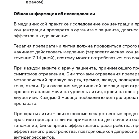
врачом).
Общая информация об исследовании
В медицинской практике исследование концентрации пр
конц
ентрации препарата в организме пациента, диагно
эффектов в ходе лечения.
Терапия препаратами лития должна проводиться строго 
начинает действовать медленно (терапевтическая конце
течение 7-14 дней), поэтому может потребоваться его с
При каждом визите к врачу пациента, принимающего пре
симптомов отравления. Симптомами отравления препарат
металлический привкус во рту, тремор, жажда, полиури
тела, отеки. Для оказания медицинской помощи при отр
провести анализ мочи на уровень лития, крови на элект
диуретики. Каждые 3 месяца необходимо контролировать
препарата.
Препараты лития – психотропные лекарственные средст
практике препараты лития применяются для лечения ос
гипомании, биполярного аффективного расстройства, п
аффективного расстройства, повторяющихся депрессий,
антидепрессантов.