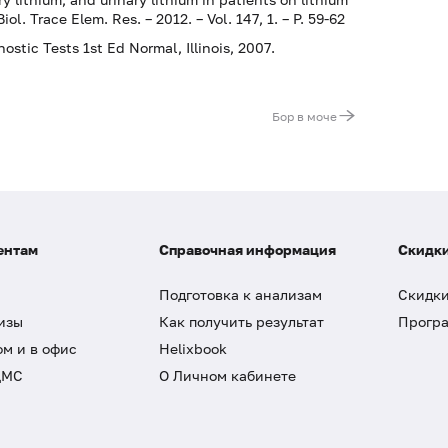
l. Trace Elem. Res. – 2012. – Vol. 147, 1. – P. 59-62
stic Tests 1st Ed Normal, Illinois, 2007.
Бор в моче
ентам
Справочная информация
Скидки
Подготовка к анализам
Скидки
изы
Как получить результат
Програ
ом и в офис
Helixbook
ДМС
О Личном кабинете