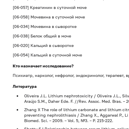
[06-057] Креатинин в суточной моче
[06-058] Мочевина в суточной моче
[06-034] Мочевина в сыворотке
[06-038] Белок общий в моче
[06-020] Кальций в сыворотке
[06-054] Кальций в суточной моче
Кто назначает исследование?
Психиатр, нарколог, нефролог, эндокринолог, терапевт, 
Литература
Oliveira J.L. Lithium nephrotoxicity / Oliveira J.L., Si
Araújo S.M., Daher Ede. F. //Rev. Assoc. Med. Bras. – 2
Zhang X The role of lithium carbonate and lithium citr
preventing nephrolithiasis / Zhang X., Aggarwal P., Li
Biomed. Sci. – 2009. – Vol. 5, №3. – Р. 215-222.
Shetty SJ Relationship between serum lithium, salivary