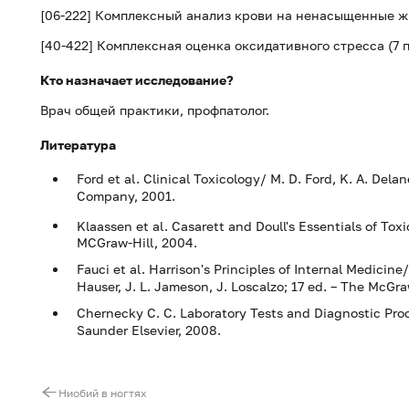
[06-222] Комплексный анализ крови на ненасыщенные ж
[40-422] Комплексная оценка оксидативного стресса (7
Кто назначает исследование?
Врач общей практики, профпатолог.
Литература
Ford et al. Clinical Toxicology/ M. D. Ford, K. A. Delane
Company, 2001.
Klaassen et al. Casarett and Doull's Essentials of Toxic
MCGraw-Hill, 2004.
Fauci et al. Harrison's Principles of Internal Medicine
Hauser, J. L. Jameson, J. Loscalzo; 17 ed. – The McGr
Chernecky C. C. Laboratory Tests and Diagnostic Proce
Saunder Elsevier, 2008.
Ниобий в ногтях