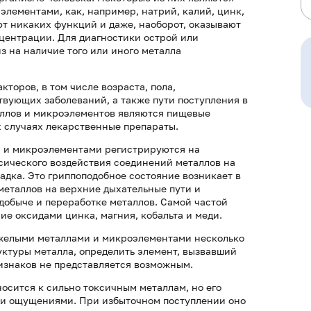
лементами, как, например, натрий, калий, цинк,
яют никаких функций и даже, наоборот, оказывают
центрации. Для диагностики острой или
 на наличие того или иного металла
торов, в том числе возраста, пола,
твующих заболеваний, а также пути поступления в
аллов и микроэлементов являются пищевые
х случаях лекарственные препараты.
и и микроэлементами регистрируются на
сического воздействия соединений металлов на
адка. Это гриппоподобное состояние возникает в
металлов на верхние дыхательные пути и
 добыче и переработке металлов. Самой частой
е оксидами цинка, магния, кобальта и меди.
яжелыми металлами и микроэлементами несколько
уктуры металла, определить элемент, вызвавший
изнаков не представляется возможным.
носится к сильно токсичным металлам, но его
ми ощущениями. При избыточном поступлении оно