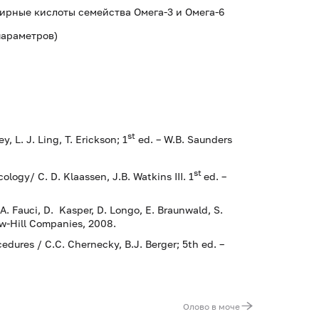
ирные кислоты семейства Омега-3 и Омега-6
 параметров)
st
y, L. J. Ling, T. Erickson; 1
ed. – W.B. Saunders
st
ology/ C. D. Klaassen, J.B. Watkins III. 1
ed. –
/A. Fauci, D. Kasper, D. Longo, E. Braunwald, S.
aw-Hill Companies, 2008.
dures / С.С. Chernecky, В.J. Berger; 5th ed. –
Олово в моче