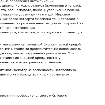
новные проявления интоксикации:
аздражение кожи. станиоз (изменения в легких),
ота, боли в животе, поносы, увеличение печени,
, снижение уровня цинка и меди. Мировое
из них более четверти миллиона тонн попадает в
применяется при нанесении защитных покрытий на
ти, при изготовлении
уляторов, колоколов, используется в сплавах для
и металлами оптимальной биологической средой
желыми металлами предпочтительно использовать
адежны, чем исследование крови и мочи. Это
 металлы из внешней среды, поэтому
ражает их концентрацию в организме.
читывать некоторые особенности метаболизма
ации могут наблюдаться и при нормальных
нностями профессионального и бытового