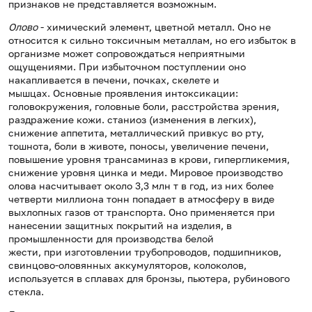
признаков не представляется возможным.
Олово
- химический элемент, цветной металл. Оно не
относится к сильно токсичным металлам, но его избыток в
организме может сопровождаться неприятными
ощущениями. При избыточном поступлении оно
накапливается в печени, почках, скелете и
мышцах. Основные проявления интоксикации:
головокружения, головные боли, расстройства зрения,
раздражение кожи. станиоз (изменения в легких),
снижение аппетита, металлический привкус во рту,
тошнота, боли в животе, поносы, увеличение печени,
повышение уровня трансаминаз в крови, гипергликемия,
снижение уровня цинка и меди. Мировое производство
олова насчитывает около 3,3 млн т в год, из них более
четверти миллиона тонн попадает в атмосферу в виде
выхлопных газов от транспорта. Оно применяется при
нанесении защитных покрытий на изделия, в
промышленности для производства белой
жести, при изготовлении трубопроводов, подшипников,
свинцово-оловянных аккумуляторов, колоколов,
используется в сплавах для бронзы, пьютера, рубинового
стекла.