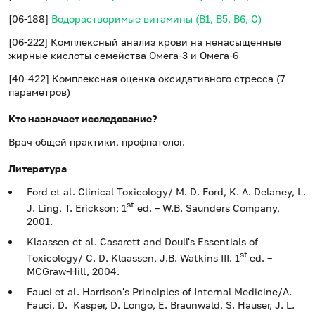
[06-188]
Водорастворимые витамины (B1, B5, B6, С)
[06-222] Комплексный анализ крови на ненасыщенные
жирные кислоты семейства Омега-3 и Омега-6
[40-422] Комплексная оценка оксидативного стресса (7
параметров)
Кто назначает исследование?
Врач общей практики, профпатолог.
Литература
Ford et al. Clinical Toxicology/ M. D. Ford, K. A. Delaney, L.
st
J. Ling, T. Erickson; 1
ed. – W.B. Saunders Company,
2001.
Klaassen et al. Casarett and Doull's Essentials of
st
Toxicology/ C. D. Klaassen, J.B. Watkins III. 1
ed. –
MCGraw-Hill, 2004.
Fauci et al. Harrison's Principles of Internal Medicine/A.
Fauci, D. Kasper, D. Longo, E. Braunwald, S. Hauser, J. L.