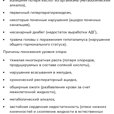
излишняя потеря кислот из организма (метаболический
алкалоз),
первичный гиперпаратиреоидизм,
некоторые почечные нарушения (ацидоз почечных
канальцев),
несахарный диабет (недостаток выработки АДГ),
травма головы с поражением гипоталамуса (нарушение
общего гормонального статуса).
Причины понижения уровня хлора:
тяжелая многократная рвота (потеря хлоридов,
продуцируемых в составе соляной кислоты),
нарушение всасывания в желудке,
хронический респираторный ацидоз,
обширные ожоги (разбавление крови за счет
межклеточной жидкости),
метаболический алкалоз,
застойная сердечная недостаточность (отеки нижних
конечностей и скопление жидкости в естественных