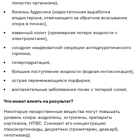
полостях организма),
болезнь Аддисона (недостаточная выработка
альдостерона, отвечающего за обратное всасывание
хлора в почках),
язвенный колит (чрезмерная потеря жидкости с
электролитами),
синдром неадекватной секреции антидиуретического
гормона,
гипергидратация,
большое поступление жидкости (водная интоксикация),
острая перемежающаяся порфирия,
воспалительные заболевания почек с потерей солей.
Что может влиять на результат?
Некоторые лекарственные вещества могут повышать
уровень хлора: андрогены, эстрогены, препараты
кортизона, НПВС. Снижают его концентрацию
глюкокортикоиды, диуретики (триамтерен, диакарб,
гипотиазид).