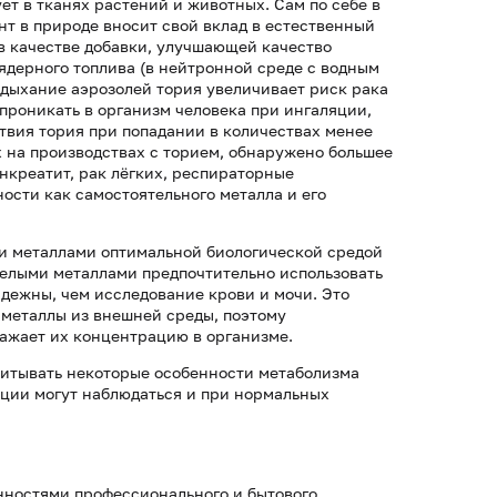
ет в тканях растений и животных. Сам по себе в
нт в природе вносит свой вклад в естественный
 в качестве добавки, улучшающей качество
ядерного топлива (в нейтронной среде с водным
 вдыхание аэрозолей тория увеличивает риск рака
проникать в организм человека при ингаляции,
твия тория при попадании в количествах менее
х на производствах с торием, обнаружено большее
нкреатит, рак лёгких, респираторные
ности как самостоятельного металла и его
и металлами оптимальной биологической средой
желыми металлами предпочтительно использовать
адежны, чем исследование крови и мочи. Это
 металлы из внешней среды, поэтому
ражает их концентрацию в организме.
читывать некоторые особенности метаболизма
ации могут наблюдаться и при нормальных
нностями профессионального и бытового