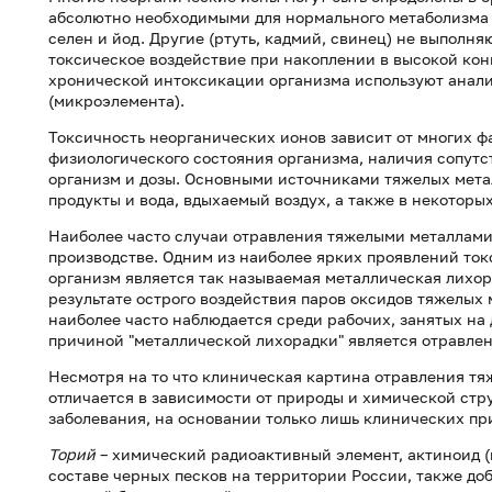
абсолютно необходимыми для нормального метаболизма э
селен и йод. Другие (ртуть, кадмий, свинец) не выполн
токсическое воздействие при накоплении в высокой кон
хронической интоксикации организма используют анализ
(микроэлемента).
Токсичность неорганических ионов зависит от многих фак
физиологического состояния организма, наличия сопутс
организм и дозы. Основными источниками тяжелых мет
продукты и вода, вдыхаемый воздух, а также в некоторы
Наиболее часто случаи отравления тяжелыми металлам
производстве. Одним из наиболее ярких проявлений ток
организм является так называемая металлическая лихор
результате острого воздействия паров оксидов тяжелых 
наиболее часто наблюдается среди рабочих, занятых на
причиной "металлической лихорадки" является отравлени
Несмотря на то что клиническая картина отравления т
отличается в зависимости от природы и химической стр
заболевания, на основании только лишь клинических пр
Торий
– химический радиоактивный элемент, актиноид (н
составе черных песков на территории России, также доб