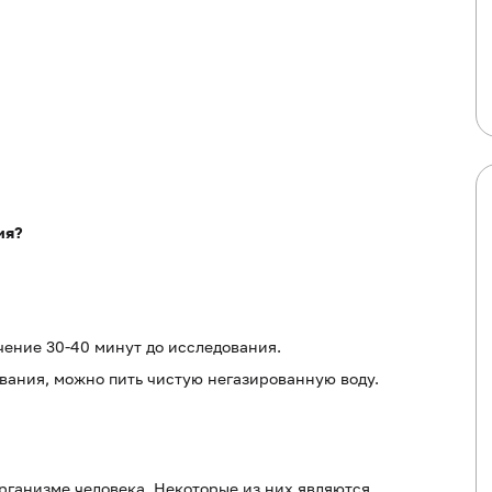
ия?
ечение 30-40 минут до исследования.
ования, можно пить чистую негазированную воду.
рганизме человека. Некоторые из них являются