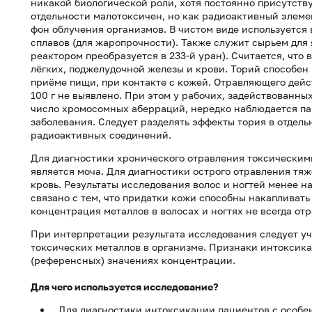
никакой биологической роли, хотя постоянно присутству
отдельности малотоксичен, но как радиоактивный элеме
фон облучения организмов. В чистом виде используется
сплавов (для жаропрочности). Также служит сырьем для 
реактором преобразуется в 233-й уран). Считается, что
лёгких, поджелудочной железы и крови. Торий способен 
приёме пищи, при контакте с кожей. Отравляющего дейс
100 г не выявлено. При этом у рабочих, задействованны
число хромосомных аберраций, нередко наблюдается па
заболевания. Следует разделять эффекты тория в отдель
радиоактивных соединений.
Для диагностики хронического отравления токсическим
является моча. Для диагностики острого отравления тя
кровь. Результаты исследования волос и ногтей менее н
связано с тем, что придатки кожи способны накапливать
концентрация металлов в волосах и ногтях не всегда от
При интерпретации результата исследования следует у
токсических металлов в организме. Признаки интоксик
(референсных) значениях концентрации.
Для чего используется исследование?
Для диагностики интоксикации пациентов с особе