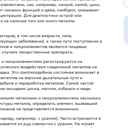
лементами, как, например, натрий, калий, цинк,
яют никаких функций и даже, наоборот, оказывают
центрации. Для диагностики острой или
 на наличие того или иного металла
торов, в том числе возраста, пола,
твующих заболеваний, а также пути поступления в
аллов и микроэлементов являются пищевые
х случаях лекарственные препараты.
и и микроэлементами регистрируются на
сического воздействия соединений металлов на
адка. Это гриппоподобное состояние возникает в
металлов на верхние дыхательные пути и
 добыче и переработке металлов. Самой частой
е оксидами цинка, магния, кобальта и меди.
яжелыми металлами и микроэлементами несколько
уктуры металла, определить элемент, вызвавший
изнаков не представляется возможным.
аряду, например, с ураном). Часто встречается в
ывается из руд совместно с ураном. Не играет