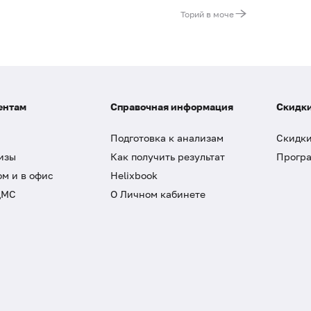
Торий в моче
ентам
Справочная информация
Скидки
Подготовка к анализам
Скидки
изы
Как получить результат
Програ
ом и в офис
Helixbook
ДМС
О Личном кабинете