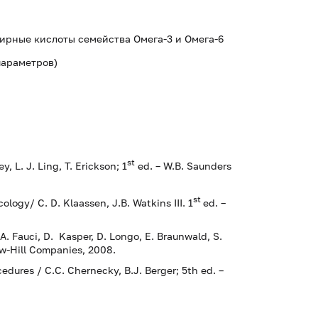
ирные кислоты семейства Омега-3 и Омега-6
 параметров)
st
y, L. J. Ling, T. Erickson; 1
ed. – W.B. Saunders
st
ology/ C. D. Klaassen, J.B. Watkins III. 1
ed. –
/A. Fauci, D. Kasper, D. Longo, E. Braunwald, S.
aw-Hill Companies, 2008.
dures / С.С. Chernecky, В.J. Berger; 5th ed. –