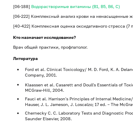
[06-188]
Водорастворимые витамины (B1, B5, B6, С)
[06-222] Комплексный анализ крови на ненасыщенные ж
[40-422] Комплексная оценка оксидативного стресса (7
Кто назначает исследование?
Врач общей практики, профпатолог.
Литература
Ford et al. Clinical Toxicology/ M. D. Ford, K. A. Delane
Company, 2001.
Klaassen et al. Casarett and Doull's Essentials of Toxic
MCGraw-Hill, 2004.
Fauci et al. Harrison's Principles of Internal Medicine
Hauser, J. L. Jameson, J. Loscalzo; 17 ed. – The McGr
Chernecky C. C. Laboratory Tests and Diagnostic Proce
Saunder Elsevier, 2008.