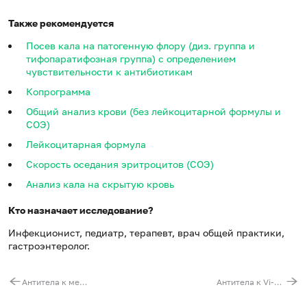
Также рекомендуется
Посев кала на патогенную флору (диз. группа и
тифопаратифозная группа) с определением
чувствительности к антибиотикам
Копрограмма
Общий анализ крови (без лейкоцитарной формулы и
СОЭ)
Лейкоцитарная формула
Скорость оседания эритроцитов (СОЭ)
Анализ кала на скрытую кровь
Кто назначает исследование?
Инфекционист, педиатр, терапевт, врач общей практики,
гастроэнтеролог.
Антитела к менингококку (Neisseria meningitidis)
Антитела к Vi-aнтигену сальмонеллы (Salmonella typhi)