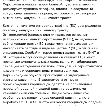
Серотонин понижает порог болевой чувствительности,
регулирует функцию гипофиза, влияет на сосудистый
тонус, свертываемость крови, моторику и секреторную
активность желудочно-кишечного тракта.
Клеточная система энтерохромаффина (EC) распределена
по всему желудочно-кишечному тракту.
Энтерохромаффиновые клетки являются основным
источником кишечного серотонина (5-НТ), но отдельные
субпопуляции клеток EC также могут синтезировать и
накапливать пептиды в виде вещества P (SP), мотилина и
энкефалина. Особый интерес представляет то, что 5-HT и
SP, которые могут сосуществовать в клетках EC, имеют
несколько функциональных сходств, т.е. ингибирование
секреции желудочной кислоты, стимуляция перистальтики
кишечника и секреция воды и электролитов.
Карциноидные опухоли происходят из эндокринной
системы кишечника. В зависимости от места
происхождения карциноиды делятся на производные
передней, средней и задней кишки с различными
клиническими симптомами. Общей биохимической
особенностью карциноидов средней кишки является
выработка 5-HT и SP. Гистохимически карциноиды средней