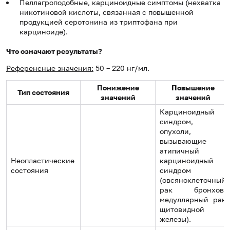
Пеллагроподобные, карциноидные симптомы (нехватка
никотиновой кислоты, связанная с повышенной
продукцией серотонина из триптофана при
карциноиде).
Что означают результаты?
Референсные значения:
50 – 220 нг/мл.
Понижение
Повышение
Тип состояния
значений
значений
Карциноидный
синдром,
опухоли,
вызывающие
атипичный
Неопластические
карциноидный
состояния
синдром
(овсяноклеточный
рак бронхов,
медуллярный рак
щитовидной
железы).