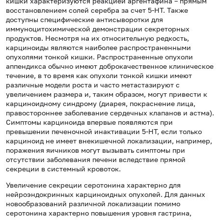
кишки характеризуются реакцией аргентафина – прямым
восстановлением солей серебра за счет 5-НТ. Также
доступны специфические антисыворотки для
иммуноцитохимической демонстрации секреторных
продуктов. Несмотря на их относительную редкость,
карциноиды являются наиболее распространенными
опухолями тонкой кишки. Распространенные опухоли
аппендикса обычно имеют доброкачественное клиническое
течение, в то время как опухоли тонкой кишки имеют
различные модели роста и часто метастазируют с
увеличением размера и, таким образом, могут привести к
карциноидному синдрому (диарея, покраснение лица,
правостороннее заболевание сердечных клапанов и астма).
Симптомы карциноида впервые появляются при
превышении печеночной инактивации 5-НТ, если только
карциноид не имеет внекишечной локализации, например,
поражения яичников могут вызывать симптомы при
отсутствии заболевания печени вследствие прямой
секреции в системный кровоток.
Увеличение секреции серотонина характерно для
нейроэндокринных карциноидных опухолей. Для данных
новообразований различной локализации помимо
серотонина характерно повышения уровня гастрина,