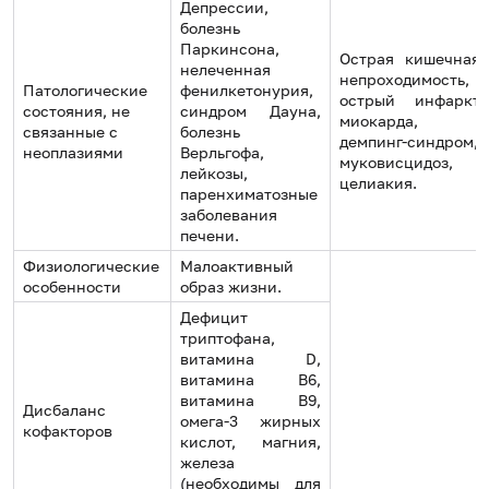
Депрессии,
болезнь
Паркинсона,
Острая кишечная
нелеченная
непроходимость,
Патологические
фенилкетонурия,
острый инфаркт
состояния, не
синдром Дауна,
миокарда,
связанные с
болезнь
демпинг-синдром,
неоплазиями
Верльгофа,
муковисцидоз,
лейкозы,
целиакия.
паренхиматозные
заболевания
печени.
Физиологические
Малоактивный
особенности
образ жизни.
Дефицит
триптофана,
витамина D,
витамина B6,
витамина B9,
Дисбаланс
омега-3 жирных
кофакторов
кислот, магния,
железа
(необходимы для