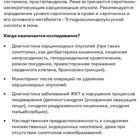
гистамина, простагландинов. Реже встречаются серотонин-
несекретирующие карциноидные опухоли. Рекомендуется
определение уровня серотонина в крови и серотонина и
его основного метаболита – 5-гидроксииндолуксусной
кислоты в моче.
Когда назна
чается
исследование?
Диагностика карциноидных опухолей (при таких
симптомах, как дисбактериоз кишечника, кишечная
непроходимость, геморроидальное кровотечение,
резкое похудение, правостороннее поражение
сердечного клапана, бронхоконстрикция).
Мониторинг после операций по удалению
карциноидных опухолей.
Диагностика заболеваний ЖКТ и нарушения процессов
пищеварения (демпинг-синдром (ускоренная эвакуация
пищи), синдром раздраженного кишечника, синдром
мальабсорбции).
Наследственная предрасположенность к синдромам
множественных эндокринных неоплазий, даже при
отсутствии симптомов новообразований.