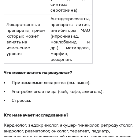
синтеза
серотонина).
Антидепрессанты,
Лекарственные
препараты лития,
препараты, прием
ингибиторы МАО
которых может
(ипрониазид,
влиять на
моклобемид и
изменение
др.), метилдопа,
уровня
морфин,
резерпин.
Что может влиять на результат?
Принимаемые лекарства (см. выше).
Употребляемая пища (чай, кофе, алкоголь).
Стрессы.
Кто назначает исследование?
Кардиолог, эндокринолог, акушер-гинеколог, репродуктолог,
андролог, ревматолог, онколог, терапевт, педиатр,
специалист антивозрастной медицины, геронтолог, хирург,