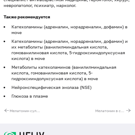
невропатолог, психиатр, нарколог.
Также рекомендуется
Катехоламины (адреналин, норадреналин, дофамин) в
моче
Катехоламины (адреналин, норадреналин, дофамин) и
их метаболиты (ванилилминдальная кислота,
гомованилиновая кислота, 5-гидроксииндолуксусная
кислота) в моче
Метаболиты катехоламинов (ванилилминдальная
кислота, гомованилиновая кислота, 5-
гидроксииндолуксусная кислота) в моче
Нейронспецифическая энолаза (NSE)
Глюкоза в плазме
Мелатонин сульфат в моче
Мелатонин в слюне: суточный ритм (утренняя, дневная, вечерняя, ночная порции)