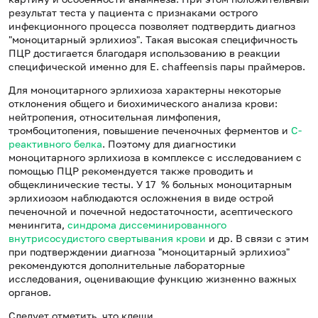
результат теста у пациента с признаками острого
инфекционного процесса позволяет подтвердить диагноз
"моноцитарный эрлихиоз". Такая высокая специфичность
ПЦР достигается благодаря использованию в реакции
специфической именно для E. chaffeensis пары праймеров.
Для моноцитарного эрлихиоза характерны некоторые
отклонения общего и биохимического анализа крови:
нейтропения, относительная лимфопения,
тромбоцитопения, повышение печеночных ферментов и
С-
реактивного белка
. Поэтому для диагностики
моноцитарного эрлихиоза в комплексе с исследованием с
помощью ПЦР рекомендуется также проводить и
общеклинические тесты. У 17 % больных моноцитарным
эрлихиозом наблюдаются осложнения в виде острой
печеночной и почечной недостаточности, асептического
менингита,
синдрома диссеминированного
внутрисосудистого свертывания крови
и др. В связи с этим
при подтверждении диагноза "моноцитарный эрлихиоз"
рекомендуются дополнительные лабораторные
исследования, оценивающие функцию жизненно важных
органов.
Следует отметить, что клещи