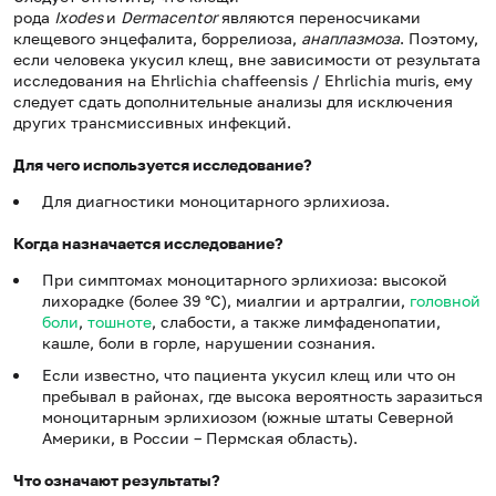
рода
Ixodes
и
Dermacentor
являются переносчиками
клещевого энцефалита, боррелиоза,
анаплазмоза
. Поэтому,
если человека укусил клещ, вне зависимости от результата
исследования на Ehrlichia chaffeensis / Ehrlichia muris, ему
следует сдать дополнительные анализы для исключения
других трансмиссивных инфекций.
Для чего используется исследование?
Для диагностики моноцитарного эрлихиоза.
Когда назначается исследование?
При симптомах моноцитарного эрлихиоза: высокой
лихорадке (более 39 °С), миалгии и артралгии,
головной
боли
,
тошноте
, слабости, а также лимфаденопатии,
кашле, боли в горле, нарушении сознания.
Если известно, что пациента укусил клещ или что он
пребывал в районах, где высока вероятность заразиться
моноцитарным эрлихиозом (южные штаты Северной
Америки, в России – Пермская область).
Что означают результаты?