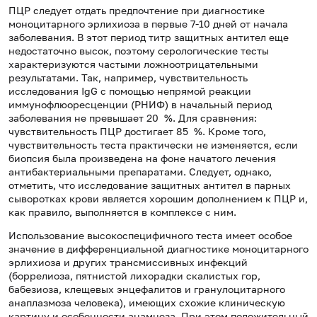
ПЦР следует отдать предпочтение при диагностике
моноцитарного эрлихиоза в первые 7-10 дней от начала
заболевания. В этот период титр защитных антител еще
недостаточно высок, поэтому серологические тесты
характеризуются частыми ложноотрицательными
результатами. Так, например, чувствительность
исследования IgG с помощью непрямой реакции
иммунофлюоресценции (РНИФ) в начальный период
заболевания не превышает 20 %. Для сравнения:
чувствительность ПЦР достигает 85 %. Кроме того,
чувствительность теста практически не изменяется, если
биопсия была произведена на фоне начатого лечения
антибактериальными препаратами. Следует, однако,
отметить, что исследование защитных антител в парных
сыворотках крови является хорошим дополнением к ПЦР и,
как правило, выполняется в комплексе с ним.
Использование высокоспецифичного теста имеет особое
значение в дифференциальной диагностике моноцитарного
эрлихиоза и других трансмиссивных инфекций
(боррелиоза, пятнистой лихорадки скалистых гор,
бабезиоза, клещевых энцефалитов и гранулоцитарного
анаплазмоза человека), имеющих схожие клиническую
картину и особенности анамнеза. При этом положительный