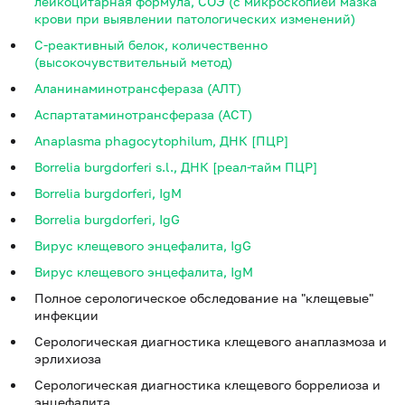
лейкоцитарная формула, СОЭ (с микроскопией мазка
крови при выявлении патологических изменений)
С-реактивный белок, количественно
(высокочувствительный метод)
Аланинаминотрансфераза (АЛТ)
Аспартатаминотрансфераза (АСТ)
Anaplasma phagocytophilum, ДНК [ПЦР]
Borrelia burgdorferi s.l., ДНК [реал-тайм ПЦР]
Borrelia burgdorferi, IgM
Borrelia burgdorferi, IgG
Вирус клещевого энцефалита, IgG
Вирус клещевого энцефалита, IgM
Полное серологическое обследование на "клещевые"
инфекции
Серологическая диагностика клещевого анаплазмоза и
эрлихиоза
Серологическая диагностика клещевого боррелиоза и
энцефалита