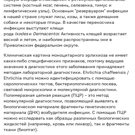
системе (костный мозг, печень, селезенка, тимус и
лимфатические узлы). Основным "резервуаром" инфекции
в нашей стране служат лисы, козы, а также домашние
собаки и некоторые птицы. В качестве переносчика
инфекции выступают клещи
рода
Ixodes
и
Dermacentor
.
Активность клещей возрастает
весной и летом, и наиболее распространены они в
Приволжском федеральном округе.
Клиническая картина моноцитарного эрлихиоза не имеет
каких-либо специфических признаков, поэтому ведущее
значение в диагностике этого заболевания принадлежит
методам лабораторной диагностики. Ehrlichia chaffeensis /
Ehrlichia muris можно идентифицировать с помощью
серологических тестов, бактериологического посева,
световой микроскопии и молекулярной диагностики.
Полимеразная цепная реакция (ПЦР) – это метод
молекулярной диагностики, позволяющий выявлять в
биологическом материале фрагменты генетического
материала (ДНК) возбудителя инфекции. С помощью ПЦР
можно исследовать как образцы различных биологических
жидкостей (например, кровь или ликвор), так и фрагменты
ткани (биоптат).