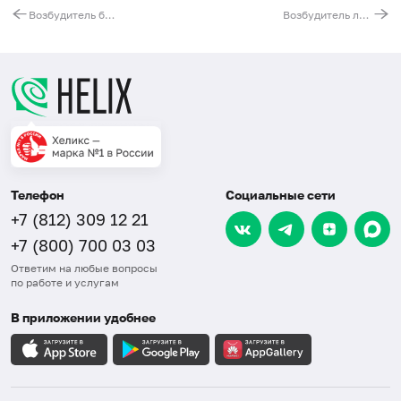
Возбудитель болезни Лайма (Borrelia burgdorferi s.l.), ДНК [реал-тайм ПЦР]
Возбудитель лептоспироза (Leptospira), ДНК [реал-тайм ПЦР]
Телефон
Социальные сети
+7 (812) 309 12 21
+7 (800) 700 03 03
Ответим на любые вопросы
по работе и услугам
В приложении удобнее