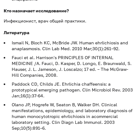
Кто назначает исследование?
Инфекционист, врач общей практики.
Литература
Ismail N, Bloch KC, McBride JW. Human ehrlichiosis and
anaplasmosis. Clin Lab Med. 2010 Mar;30(1):261–92.
Fauci et al. Harrison's PRINCIPLES OF INTERNAL
MEDICINE /A. Fauci, D. Kasper, D. Longo, E. Braunwald, S.
Hauser, J. L. Jameson, J. Loscalzo; 17 ed. – The McGraw-
Hill Companies, 2008.
Paddock CD, Childs JE. Ehrlichia chaffeensis: a
prototypical emerging pathogen. Clin Microbiol Rev. 2003
Jan;16(1):37-64.
Olano JP, Hogrefe W, Seaton B, Walker DH. Clinical
manifestations, epidemiology, and laboratory diagnosis of
human monocytotropic ehrlichiosis in acommercial
laboratory setting. Clin Diagn Lab Immunol. 2003
Sep;10(5):891–6.