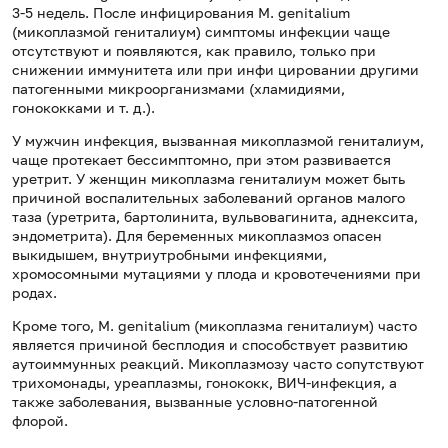
3-5 недель. После инфицирования M. genitalium
(микоплазмой гениталиум) симптомы инфекции чаще
отсутствуют и появляются, как правило, только при
снижении иммунитета или при инфи цировании другими
патогенными микроорганизмами (хламидиями,
гонококками и т. д.).
У мужчин инфекция, вызванная микоплазмой гениталиум,
чаще протекает бессимптомно, при этом развивается
уретрит. У женщин микоплазма гениталиум может быть
причиной воспалительных заболеваний органов малого
таза (уретрита, бартолинита, вульвовагинита, аднексита,
эндометрита). Для беременных микоплазмоз опасен
выкидышем, внутриутробными инфекциями,
хромосомными мутациями у плода и кровотечениями при
родах.
Кроме того, M. genitalium (микоплазма гениталиум) часто
является причиной бесплодия и способствует развитию
аутоиммунных реакций. Микоплазмозу часто сопутствуют
трихомонады, уреаплазмы, гонококк, ВИЧ-инфекция, а
также заболевания, вызванные условно-патогенной
флорой.