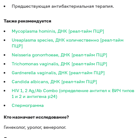
Предшествующая антибактериальная терапия.
Также рекомендуется
Mycoplasma hominis, ДНК [реал-тайм ПЦР]
Ureaplasma species, ДНК количественно [реал-тайм
ПЦР]
Neisseria gonorrhoeae, ДНК [реал-тайм ПЦР]
Trichomonas vaginalis, ДНК [реал-тайм ПЦР]
Gardnerella vaginalis, ДНК [реал-тайм ПЦР]
Candida albicans, ДНК [реал-тайм ПЦР]
HIV 1, 2 Ag/Ab Combo (определение антител к ВИЧ типов
1 и 2 и антигена p24)
Спермограмма
Кто назначает исследование?
Гинеколог, уролог, венеролог.