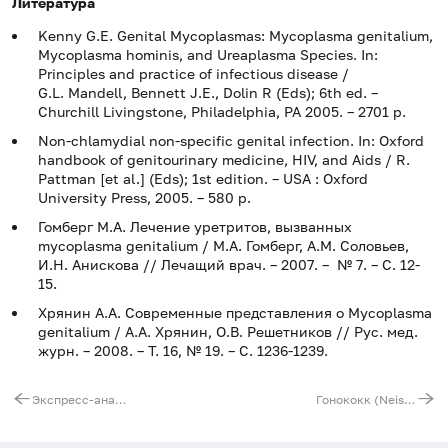
Литература
Kenny G.E. Genital Mycoplasmas: Mycoplasma genitalium,
Mycoplasma hominis, and Ureaplasma Species. In:
Principles and practice of infectious disease /
G.L. Mandell, Bennett J.E., Dolin R (Eds); 6th ed. –
Churchill Livingstone, Philadelphia, PA 2005. – 2701 p.
Non-chlamydial non-specific genital infection. In: Oxford
handbook of genitourinary medicine, HIV, and Aids / R.
Pattman [et al.] (Eds); 1st edition. – USA : Oxford
University Press, 2005. – 580 p.
Гомберг М.А. Лечение уретритов, вызванных
mycoplasma genitalium / М.А. Гомберг, А.М. Соловьев,
И.Н. Анискова // Лечащий врач. – 2007. – № 7. – С. 12-
15.
Хрянин А.А. Современные представления о Mycoplasma
genitalium / А.А. Хрянин, О.В. Решетников // Рус. мед.
журн. – 2008. – Т. 16, № 19. – С. 1236-1239.
Экспресс-анализ на коронавирус SARS-CoV-2 (COVID-19) + справка на английском языке
Гонококк (Neisseria gonorrhoeae), ДНК [реал-тайм ПЦР], количественно