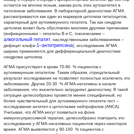
остается не вполне ясным, какова роль этих аутоантител в
патогенезе заболевания. В лабораторной диагностике АГМА
рассматриваются как один из маркеров цитолиза гепатоцитов,
характерный для аутоиммунного гепатита. Так как синдром
цитолиза может быть обусловлен многими другими причинами
(инфекционными – гепатиты В и С, токсическими –
алкогольный гепатит
, наследственными заболеваниями –
дефицит альфа
-1–антитрипсина
), исследование АГМА широко
применяется для дифференциальной диагностики синдрома
цитолиза.
АГМА присутствуют в крови 70-80 % пациентов с
аутоиммунным гепатитом. Таким образом, отрицательный
результат исследования не позволяет полностью исключить это
заболевание. Другие 20-30 % АГМА-негативны в начале
заболевания, что значительно затрудняет диагностику. В такой
ситуации целесообразно провести менее специфичный, но
более чувствительный для аутоиммунного гепатита тест –
исследование антител к цитоплазме нейтрофилов (ANCA).
Учитывая, что АГМА могут появиться на фоне
иммуносупрессивной терапии, целесообразно повторить это
исследование у АГМА-негативных пациентов через некоторое
время. АГМА выявляются у 90-100 % пациентов с