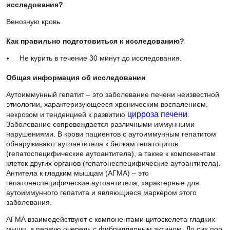
исследования?
Венозную кровь.
Как правильно подготовиться к исследованию?
Не курить в течение 30 минут до исследования.
Общая информация об исследовании
Аутоиммунный гепатит – это заболевание печени неизвестной
этиологии, характеризующееся хроническим воспалением,
некрозом и тенденцией к развитию
цирроза печени
.
Заболевание сопровождается различными иммунными
нарушениями. В крови пациентов с аутоиммунным гепатитом
обнаруживают аутоантитела к белкам гепатоцитов
(гепатоспецифические аутоантитела), а также к компонентам
клеток других органов (гепатонеспецифические аутоантитела).
Антитела к гладким мышцам (АГМА) – это
гепатонеспецифические аутоантитела, характерные для
аутоиммунного гепатита и являющиеся маркером этого
заболевания.
АГМА взаимодействуют с компонентами цитоскелета гладких
мышц, в первую очередь с фибриллярным актином. До сих пор