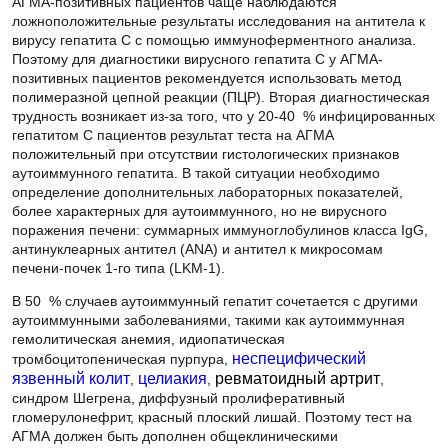
ложноположительные результаты исследования на антитела к
вирусу гепатита С с помощью иммуноферментного анализа.
Поэтому для диагностики вирусного гепатита С у АГМА-
позитивных пациентов рекомендуется использовать метод
полимеразной цепной реакции (ПЦР). Вторая диагностическая
трудность возникает из-за того, что у 20-40 % инфицированных
гепатитом С пациентов результат теста на АГМА
положительный при отсутствии гистологических признаков
аутоиммунного гепатита. В такой ситуации необходимо
определение дополнительных лабораторных показателей,
более характерных для аутоиммунного, но не вирусного
поражения печени: суммарных иммуноглобулинов класса IgG,
антинуклеарных антител (ANA) и антител к микросомам
печени-почек 1-го типа (LKM-1).
В 50 % случаев аутоиммунный гепатит сочетается с другими
аутоиммунными заболеваниями, такими как аутоиммунная
гемолитическая анемия, идиопатическая
тромбоцитопеническая пурпура,
неспецифический язвенный
колит
,
целиакия
,
ревматоидный артрит
, синдром Шегрена,
диффузный пролиферативный гломерулонефрит, красный
плоский лишай. Поэтому тест на АГМА должен быть дополнен
общеклиническими лабораторными исследованиями для