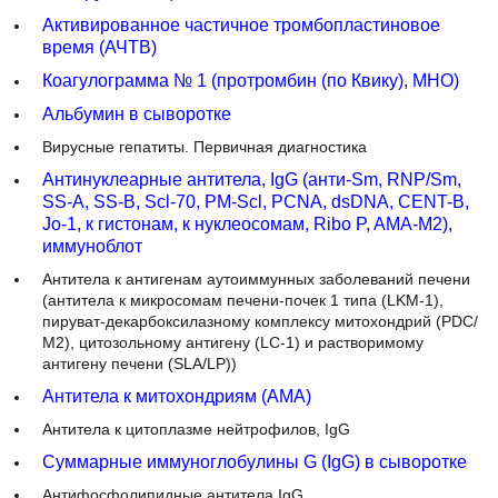
Активированное частичное тромбопластиновое время
(АЧТВ)
Коагулограмма № 1 (протромбин (по Квику), МНО)
Альбумин в сыворотке
Вирусные гепатиты. Первичная диагностика
Антинуклеарные антитела, IgG (анти-Sm, RNP/Sm, SS-A,
SS-B, Scl-70, PM-Scl, PCNA, dsDNA, CENT-B, Jo-1, к
гистонам, к нуклеосомам, Ribo P, AMA-M2), иммуноблот
Антитела к антигенам аутоиммунных заболеваний печени
(антитела к микросомам печени-почек 1 типа (LKM-1),
пируват-декарбоксилазному комплексу митохондрий (PDC/
М2), цитозольному антигену (LC-1) и растворимому
антигену печени (SLA/LP))
Антитела к митохондриям (AMA)
Антитела к цитоплазме нейтрофилов, IgG
Суммарные иммуноглобулины G (IgG) в сыворотке
Антифосфолипидные антитела IgG
Антифосфолипидные антитела IgM