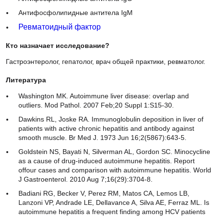
Ревматоидный фактор
Кто назначает исследование?
Гастроэнтеролог, гепатолог, врач общей практики, ревматолог.
Литература
Washington MK. Autoimmune liver disease: overlap and
outliers. Mod Pathol. 2007 Feb;20 Suppl 1:S15-30.
Dawkins RL, Joske RA. Immunoglobulin deposition in liver of
patients with active chronic hepatitis and antibody against
smooth muscle. Br Med J. 1973 Jun 16;2(5867):643-5.
Goldstein NS, Bayati N, Silverman AL, Gordon SC. Minocycline
as a cause of drug-induced autoimmune hepatitis. Report
offour cases and comparison with autoimmune hepatitis. World
J Gastroenterol. 2010 Aug 7;16(29):3704-8.
Badiani RG, Becker V, Perez RM, Matos CA, Lemos LB,
Lanzoni VP, Andrade LE, Dellavance A, Silva AE, Ferraz ML. Is
autoimmune hepatitis a frequent finding among HCV patients
with intenseinterface hepatitis? Am J Clin Pathol. 2000
Oct;114(4):591–8.