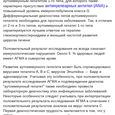
аутоиммунным гепатитом 1-го типа, для которого также
характерно присутствие
антинуклеарных антител (ANA)
и
повышенный уровень иммуноглобулинов класса G.
Дифференциальная диагностика типов аутоиммунного
гепатита необходима для прогноза заболевания. Так, в отличие
от 2-го и 3-го типов, аутоиммунный гепатит 1-го типа
характеризуется лучшим ответом на терапию
глюкокортикостероидами и меньшей частотой развития
цирроза печени.
Положительный результат исследования не всегда означает
иммунологические нарушения. Около 5 % здоровых людей
имеет АГМА в сыворотке крови.
Развитие аутоиммунного гепатита может быть спровоцировано
вирусами гепатита А, В и С, вирусом Эпштейна – Барр и
аденовирусом. Учитывая эту особенность, при положительном
результате исследования АГМА и подтверждении диагноза
"аутоиммунный гепатит" также необходимо провести
лабораторную диагностику этих инфекционных заболеваний.
Некоторые особенности следует учитывать при интерпретации
положительного результата исследования АГМА в сочетании с
положительным результатом анализа на вирус гепатита С.
Первая диагностическая трудность заключается в том, что у
АГМА-позитивных пациентов чаще наблюдаются