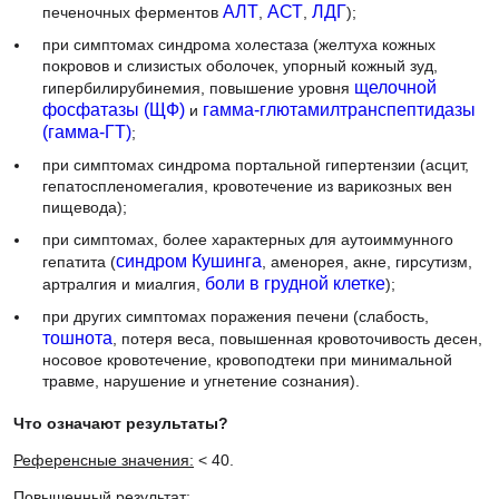
печеночных ферментов
АЛТ
,
АСТ
,
ЛДГ
);
при симптомах синдрома холестаза (желтуха кожных
покровов и слизистых оболочек, упорный кожный зуд,
гипербилирубинемия, повышение уровня
щелочной
фосфатазы (ЩФ)
и
гамма-глютамилтранспептидазы
(гамма-ГТ)
;
при симптомах синдрома портальной гипертензии (асцит,
гепатоспленомегалия, кровотечение из варикозных вен
пищевода);
при симптомах, более характерных для аутоиммунного
гепатита (
синдром Кушинга
, аменорея, акне, гирсутизм,
артралгия и миалгия,
боли в грудной клетке
);
при других симптомах поражения печени (слабость,
тошнота
, потеря веса, повышенная кровоточивость десен,
носовое кровотечение, кровоподтеки при минимальной
травме, нарушение и угнетение сознания).
Что означают результаты?
Референсные значения:
< 40.
Повышенный результат: