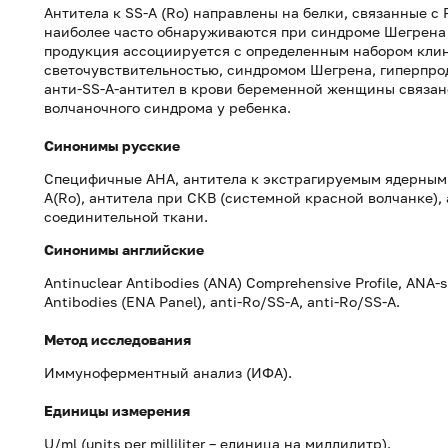
Антитела к SS-A (Ro) направлены на белки, связанные с
наиболее часто обнаруживаются при синдроме Шегрена 
продукция ассоциируется с определенным набором кли
светочувствительностью, синдромом Шегрена, гиперпр
анти-SS-A-антител в крови беременной женщины связан
волчаночного синдрома у ребенка.
Синонимы русские
Специфичные АНА, антитела к экстрагируемым ядерным (
A(Ro), антитела при СКВ (системной красной волчанке)
соединительной ткани.
Синонимы
английские
Antinuclear Antibodies (ANA) Comprehensive Profile, ANA-s
Antibodies (ENA Panel), anti-Ro/SS-A, anti-Ro/SS-A.
Метод исследования
Иммуноферментный анализ (ИФА).
Единицы измерения
U/ml (units per milliliter – единица на миллилитр).