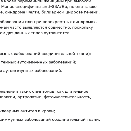
я в крови беременной женщины при высоком
 Менее специфичны anti-SSA/Ro, но они также
е, синдроме Фелти, билиарном циррозе печени.
аболевании или при перекрестных синдромах.
енам часто выявляются совместно, поскольку
ом для данных типов аутоантител.
емных заболеваний соединительной ткани);
стемных аутоиммунных заболеваний;
я аутоиммунных заболеваний.
явлении таких симптомов, как длительное
миалгии, артропатии, фоточувствительность,
клеарных антител в крови;
тоиммунных заболеваний соединительной ткани.