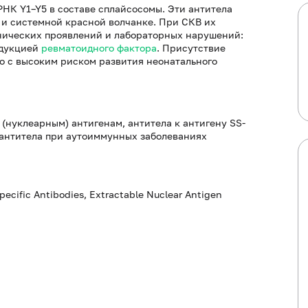
 РНК Y1–Y5 в составе сплайсосомы. Эти антитела
и системной красной волчанке. При СКВ их
нических проявлений и лабораторных нарушений:
одукцией
ревматоидного фактора
. Присутствие
о с высоким риском развития неонатального
нуклеарным) антигенам, антитела к антигену SS-
, антитела при аутоиммунных заболеваниях
pecific Antibodies, Extractable Nuclear Antigen