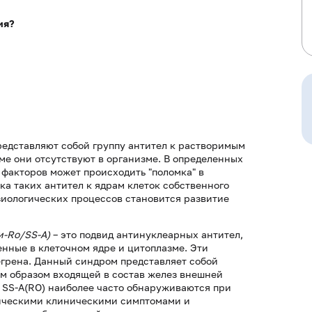
ия?
редставляют собой группу антител к растворимым
ме они отсутствуют в организме. В определенных
факторов может происходить "поломка" в
ка таких антител к ядрам клеток собственного
зиологических процессов становится развитие
и-Ro/SS-A)
– это подвид антинуклеарных антител,
нные в клеточном ядре и цитоплазме. Эти
егрена. Данный синдром представляет собой
м образом входящей в состав желез внешней
 SS-A(RO) наиболее часто обнаруживаются при
фическими клиническими симптомами и