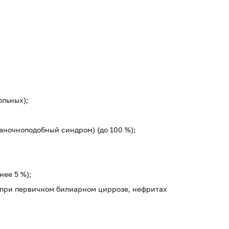
ольных);
аночноподобный синдром) (до 100 %);
ее 5 %);
н при первичном билиарном циррозе, нефритах