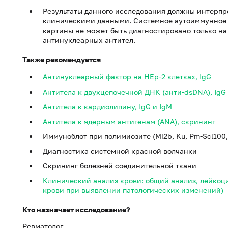
Результаты данного исследования должны интерпре
клиническими данными. Системное аутоиммунное 
картины не может быть диагностировано только н
антинуклеарных антител.
Также рекомендуется
Антинуклеарный фактор на HEp-2 клетках, IgG
Антитела к двухцепочечной ДНК (анти-dsDNA), IgG
Антитела к кардиолипину, IgG и IgM
Антитела к ядерным антигенам (ANA), скрининг
Иммуноблот при полимиозите (Мi2b, Ku, Pm-Scl100, PM
Диагностика системной красной волчанки
Скрининг болезней соединительной ткани
Клинический анализ крови: общий анализ, лейкоц
крови при выявлении патологических изменений)
Кто назначает исследование?
Ревматолог.