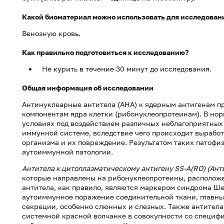
Какой биоматериал можно использовать для исследован
Венозную кровь.
Как правильно подготовиться к исследованию?
Не курить в течение 30 минут до исследования.
Общая информация об исследовании
Антинуклеарные антитела (АНА) к ядерным антигенам п
компонентам ядра клетки (рибонуклеопротеинам). В нор
условиях под воздействием различных неблагоприятных 
иммунной системе, вследствие чего происходит выработ
организма и их повреждение. Результатом таких патофи
аутоиммунной патологии.
Антитела к цитоплазматическому антигену SS-A(RO) (Ант
которые направлены на рибонуклеопротеины, расположе
антитела, как правило, являются маркером синдрома Ш
аутоиммунное поражение соединительной ткани, главны
секреции, особенно слюнных и слезных. Также антитела
системной красной волчанке в совокупности со специ