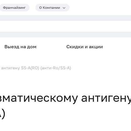
Франчайзинг
О Компании
Выезд на дом
Скидки и акции
антигену SS-A(RO) (анти-Ro/SS-A)
зматическому антигену
)