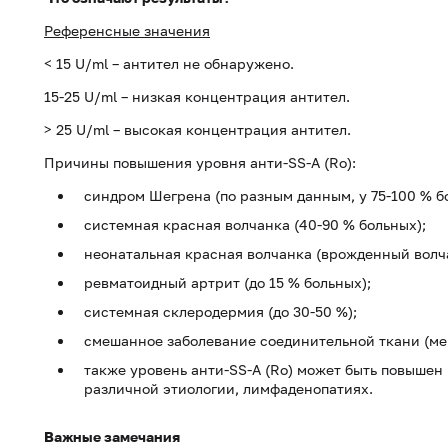
Референсные значения
< 15 U/ml – антител не обнаружено.
15-25 U/ml – низкая концентрация антител.
> 25 U/ml – высокая концентрация антител.
Причины повышения уровня анти-SS-A (Ro):
синдром Шегрена (по разным данным, у 75-100 % б
системная красная волчанка (40-90 % больных);
неонатальная красная волчанка (врожденный волч
ревматоидный артрит (до 15 % больных);
системная склеродермия (до 30-50 %);
смешанное заболевание соединительной ткани (мен
также уровень анти-SS-A (Ro) может быть повыше
различной этиологии, лимфаденопатиях.
Важные замечания