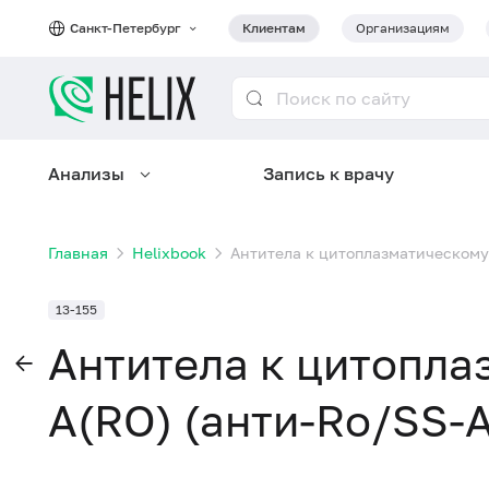
Санкт-Петербург
Клиентам
Организациям
Анализы
Запись к врачу
Главная
Helixbook
Антитела к цитоплазматическому 
13-155
Антитела к цитопла
A(RO) (анти-Ro/SS-A