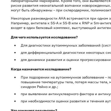
лабораторными маркерами. Кроме того, они выявляютс
риске развития неонатальной волчанки новорожденных.
могут быть обнаружены – при склеродермии, полимиозит
Некоторые разновидности АНА встречаются при одном з
Например, антитела к SS-A и SS-B или к RNP и Sm-антиг
входят в один белковый комплекс, выступающий антиген
Для чего используется исследование?
Для диагностики аутоиммунных заболеваний (сист
для дифференциальной диагностики некоторых си
для динамики развития и оценки прогрессировани
Когда назначается исследование?
При подозрении на аутоиммунное заболевание – по
повышение температуры тела, потеря массы тела, 
синдром Рейно и др.;
при выявлении антинуклеарного фактора и антину
при необходимости оценки развития и течения ау
Что означают результаты?