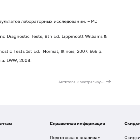
зультатов лабораторных исследований. – М.:
nd Diagnostic Tests, 8th Ed. Lippincott Williams &
stic Tests 1st Ed. Normal, Illinois, 2007: 666 p.
hia: LWW; 2008.
Антитела к экстрагируемым ядерным антигенам RNP/Sm
ентам
Справочная информация
Скидки
Подготовка к анализам
Скидки