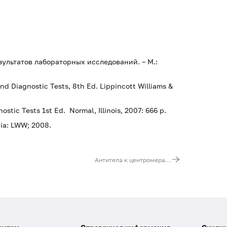
зультатов лабораторных исследований. – М.:
nd Diagnostic Tests, 8th Ed. Lippincott Williams &
stic Tests 1st Ed. Normal, Illinois, 2007: 666 p.
hia: LWW; 2008.
Антитела к центромерам (CENP-B)