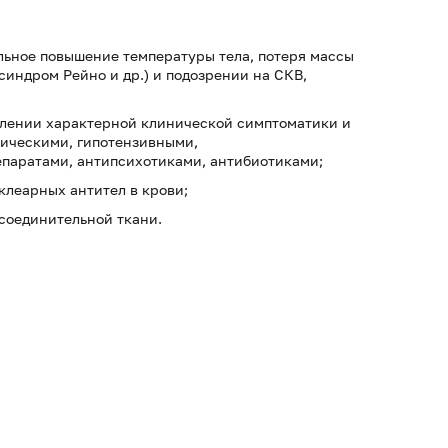
ьное повышение температуры тела, потеря массы
 синдром Рейно и др.) и подозрении на СКВ,
влении характерной клинической симптоматики и
мическими, гипотензивными,
паратами, антипсихотиками, антибиотиками;
клеарных антител в крови;
соединительной ткани.