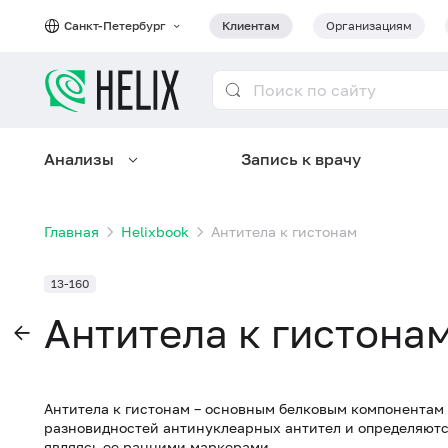
Санкт-Петербург
Клиентам
Организациям
Анализы
Запись к врачу
Главная
Helixbook
Антитела к гистонам
13-160
Антитела к гистона
Антитела к гистонам – основным белковым компонентам 
разновидностей антинуклеарных антител и определяютс
являясь ее ранними маркерами.