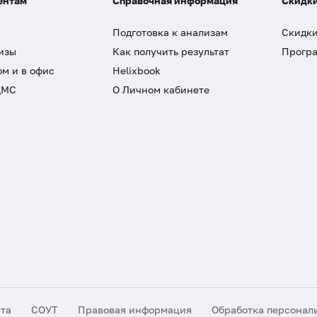
ентам
Справочная информация
Скидки
Подготовка к анализам
Скидки
изы
Как получить результат
Програ
ом и в офис
Helixbook
ДМС
О Личном кабинете
йта
СОУТ
Правовая информация
Обработка персонал