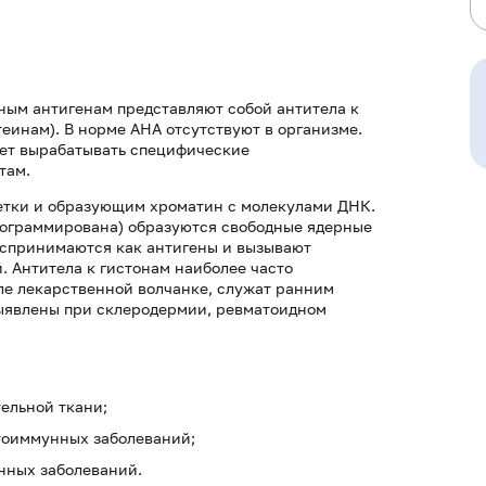
ным антигенам представляют собой антитела к
инам). В норме АНА отсутствуют в организме.
ет вырабатывать специфические
там.
летки и образующим хроматин с молекулами ДНК.
программирована) образуются свободные ядерные
оспринимаются как антигены и вызывают
. Антитела к гистонам наиболее часто
ле лекарственной волчанке, служат ранним
выявлены при склеродермии, ревматоидном
ельной ткани;
тоиммунных заболеваний;
нных заболеваний.