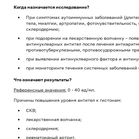
Когда назначается исследование?
При симптомах аутоиммунных заболеваний (длител
тела, миалгии, артропатии, фоточувствительность,
склеродермию;
при подозрении на лекарственную волчанку – поя
антинуклеарных антител после лечения антиарит
противотуберкулезными, противосудорожными пре
при выявлении антинуклеарного фактора и антину
при мониторинге течения системных заболеваний 
Что означают результаты?
Референсные значения:
0 - 40 ед/мл.
Причины повышения уровня антител к гистонам:
СКВ;
лекарственная волчанка;
склеродермия;
ревматоидный артрит.