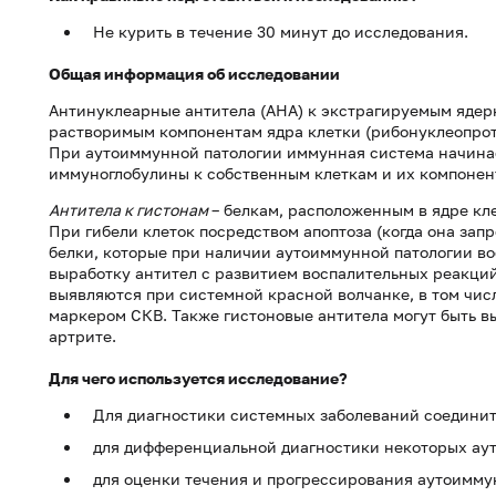
Не курить в течение 30 минут до исследования.
Общая информация об исследовании
Антинуклеарные антитела (АНА) к экстрагируемым ядер
растворимым компонентам ядра клетки (рибонуклеопроте
При аутоиммунной патологии иммунная система начина
иммуноглобулины к собственным клеткам и их компонен
Антитела к гистонам
– белкам, расположенным в ядре к
При гибели клеток посредством апоптоза (когда она за
белки, которые при наличии аутоиммунной патологии в
выработку антител с развитием воспалительных реакций
выявляются при системной красной волчанке, в том чис
маркером СКВ. Также гистоновые антитела могут быть 
артрите.
Для чего используется исследование?
Для диагностики системных заболеваний соединит
для дифференциальной диагностики некоторых ау
для оценки течения и прогрессирования аутоимму