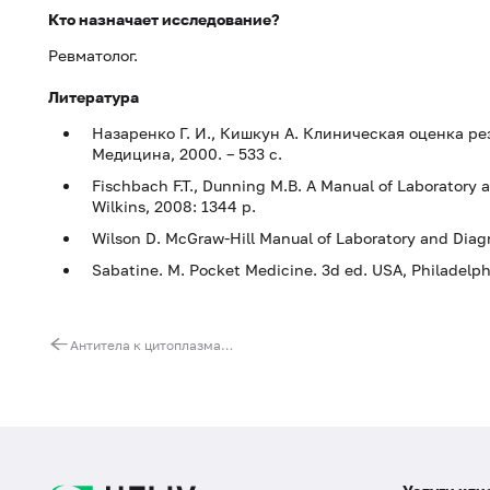
Кто назначает исследование?
Ревматолог.
Литература
Назаренко Г. И., Кишкун А. Клиническая оценка ре
Медицина, 2000. – 533 с.
Fischbach F.T., Dunning M.B. A Manual of Laboratory a
Wilkins, 2008: 1344 p.
Wilson D. McGraw-Hill Manual of Laboratory and Diagno
Sabatine. M. Pocket Medicine. 3d ed. USA, Philadelp
Антитела к цитоплазматическому антигену Jo (Анти-Jo)