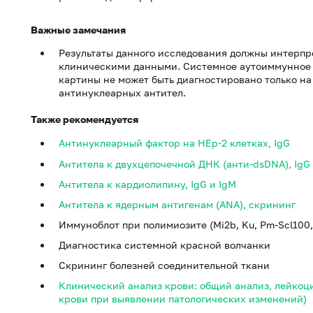
Важные замечания
Результаты данного исследования должны интерпре
клиническими данными. Системное аутоиммунное 
картины не может быть диагностировано только н
антинуклеарных антител.
Также рекомендуется
Антинуклеарный фактор на HEp-2 клетках, IgG
Антитела к двухцепочечной ДНК (анти-dsDNA), IgG
Антитела к кардиолипину, IgG и IgM
Антитела к ядерным антигенам (ANA), скрининг
Иммуноблот при полимиозите (Мi2b, Ku, Pm-Scl100, PM
Диагностика системной красной волчанки
Скрининг болезней соединительной ткани
Клинический анализ крови: общий анализ, лейкоц
крови при выявлении патологических изменений)