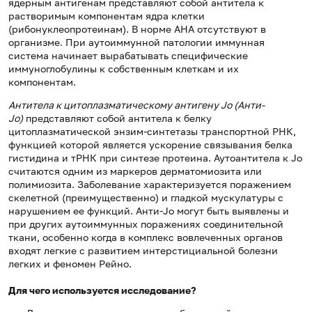
ядерным антигенам представляют собой антитела к
растворимым компонентам ядра клетки
(рибонуклеопротеинам). В норме АНА отсутствуют в
организме. При аутоиммунной патологии иммунная
система начинает вырабатывать специфические
иммуноглобулины к собственным клеткам и их
компонентам.
Антитела к цитоплазматическому антигену Jo (Анти-
Jo)
представляют собой антитела к белку
цитоплазматической энзим-синтетазы транспортной РНК,
функцией которой является ускорение связывания белка
гистидина и тРНК при синтезе протеина. Аутоантитела к Jo
считаются одним из маркеров дерматомиозита или
полимиозита. Заболевание характеризуется поражением
скелетной (преимущественно) и гладкой мускулатуры с
нарушением ее функций. Анти-Jo могут быть выявлены и
при других аутоиммунных поражениях соединительной
ткани, особенно когда в комплекс вовлеченных органов
входят легкие с развитием интерстициальной болезни
легких и феномен Рейно.
Для чего используется исследование?