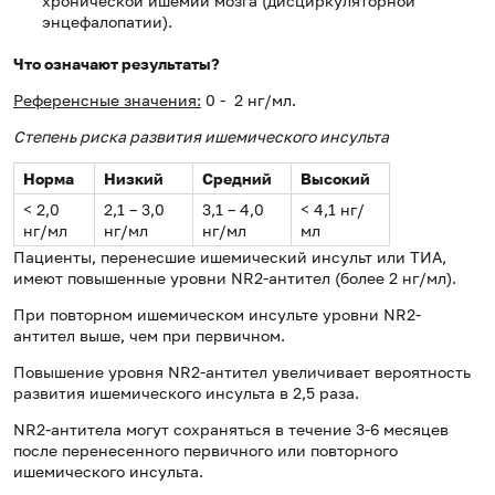
хронической ишемии мозга (дисциркуляторной
энцефалопатии).
Что означают результаты?
Референсные значения:
0 - 2 нг/мл.
Степень риска развития ишемического инсульта
Норма
Низкий
Средний
Высокий
< 2,0
2,1 – 3,0
3,1 – 4,0
< 4,1 нг/
нг/мл
нг/мл
нг/мл
мл
Пациенты, перенесшие ишемический инсульт или ТИА,
имеют повышенные уровни NR2-антител (более 2 нг/мл).
При повторном ишемическом инсульте уровни NR2-
антител выше, чем при первичном.
Повышение уровня NR2-антител увеличивает вероятность
развития ишемического инсульта в 2,5 раза.
NR2-антитела могут сохраняться в течение 3-6 месяцев
после перенесенного первичного или повторного
ишемического инсульта.