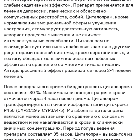
слабым седативным эффектом. Препарат применяется для
лечения депрессии, панических и обсессивно-
компульсивных расстройств, фобий. Циталопрам, кроме
нормализации эмоциональной сферы и улучшения
настроения, стимулирует двигательную активность,
ускоряет процессы мышления и не снижает
интеллектуальные способности. Циталопрам не
взаимодействует или очень слабо связывается с другими
рецепторами нервной системы, кроме серотониновых, и
поэтому обладает меньшим количеством побочных
эффектов по сравнению со многими тимолептиками.
Антидепрессивный эффект развивается через 2-4 недели
лечения.
После перорального приема биодоступность циталопрама
составляет 80 %. Максимальная концентрация в крови
отмечается через 4 часа после приема. Циталопрам
трансформируется в печени изоферментами цитохрома
Р450 (CYP2C19 и CYP3А4-5). Метаболиты циталопрама
являются менее активными по сравнению с основным
веществом и не накапливаются в крови в клинически
значимых концентрациях. Период полувыведения
препарата составляет 35 часов. Циталопрам выводится из
организма почками и печенью. Экскреция препарата