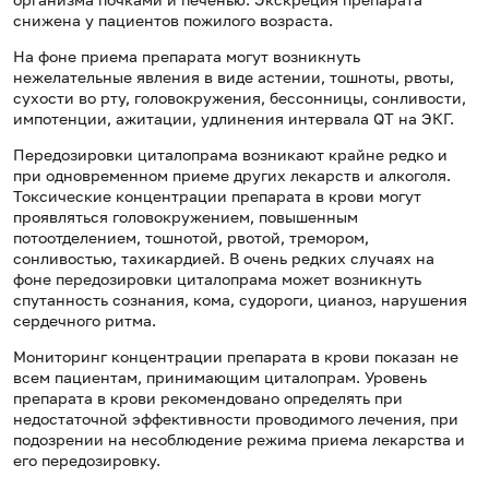
снижена у пациентов пожилого возраста.
На фоне приема препарата могут возникнуть
нежелательные явления в виде астении, тошноты, рвоты,
сухости во рту, головокружения, бессонницы, сонливости,
импотенции, ажитации, удлинения интервала QT на ЭКГ.
Передозировки циталопрама возникают крайне редко и
при одновременном приеме других лекарств и алкоголя.
Токсические концентрации препарата в крови могут
проявляться головокружением, повышенным
потоотделением, тошнотой, рвотой, тремором,
сонливостью, тахикардией. В очень редких случаях на
фоне передозировки циталопрама может возникнуть
спутанность сознания, кома, судороги, цианоз, нарушения
сердечного ритма.
Мониторинг концентрации препарата в крови показан не
всем пациентам, принимающим циталопрам. Уровень
препарата в крови рекомендовано определять при
недостаточной эффективности проводимого лечения, при
подозрении на несоблюдение режима приема лекарства и
его передозировку.