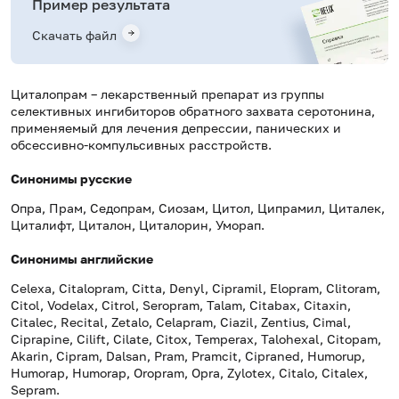
Пример результата
Скачать файл
Циталопрам – лекарственный препарат из группы
селективных ингибиторов обратного захвата серотонина,
применяемый для лечения депрессии, панических и
обсессивно-компульсивных расстройств.
Синонимы русские
Опра, Прам, Седопрам, Сиозам, Цитол, Ципрамил, Циталек,
Циталифт, Циталон, Циталорин, Уморап.
Синонимы английские
Celexa, Citalopram, Citta, Denyl, Cipramil, Elopram, Clitoram,
Citol, Vodelax, Citrol, Seropram, Talam, Citabax, Citaxin,
Citalec, Recital, Zetalo, Celapram, Ciazil, Zentius, Cimal,
Ciprapine, Cilift, Cilate, Citox, Temperax, Talohexal, Citopam,
Akarin, Cipram, Dalsan, Pram, Pramcit, Cipraned, Humorup,
Humorap, Humorap, Oropram, Opra, Zylotex, Citalo, Citalex,
Sepram.