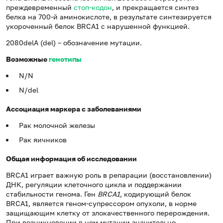
преждевременный
стоп-кодон
, и прекращается синтез
белка на 700-й аминокислоте, в результате синтезируется
укороченный белок BRCA1 с нарушенной функцией.
2080delA (del) – обозначение мутации.
Возможные
генотипы
N/N
N/del
Ассоциация маркера с заболеваниями
Рак молочной железы
Рак яичников
Общая информация об исследовании
BRCA1 играет важную роль в репарации (восстановлении)
ДНК, регуляции клеточного цикла и поддержании
стабильности генома. Ген
BRCA
1
, кодирующий белок
BRCA1, является геном-супрессором опухоли, в норме
защищающим клетку от злокачественного перерождения.
При возникновении в нем мутации значительно