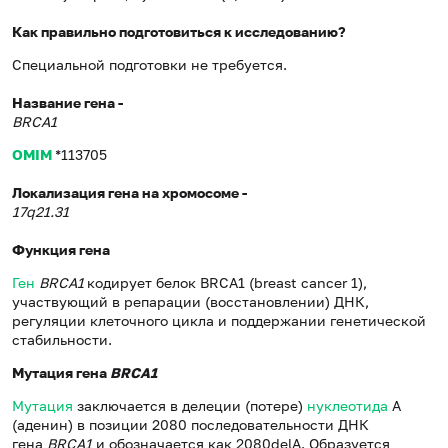
Как правильно подготовиться к исследованию?
Специальной подготовки не требуется.
Название гена -
BRCA1
OMIM
*113705
Локализация гена на хромосоме -
17q21.31
Функция гена
Ген
BRCA
1
кодирует белок BRCA1 (breast cancer 1),
участвующий в репарации (восстановлении) ДНК,
регуляции клеточного цикла и поддержании генетической
стабильности.
Мутация гена
BRCA
1
Мутация
заключается в делеции (потере)
нуклеотида
А
(аденин) в позиции 2080 последовательности ДНК
гена
BRCA
1
и обозначается как 2080delA. Образуется