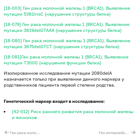
[18-003] Ген рака молочной железы 1 (BRCA1). Выявление
мутации 5382insC (нарушение структуры белка)
[18-079] Ген рака молочной железы 1 (BRCA1). Выявление
мутации 3819delGTAAA (нарушение структуры белка)
[18-080] Ген рака молочной железы 1 (BRCA1). Выявление
мутации 3875delGTCT (нарушение структуры белка)
[18-081]Ген рака молочной железы 1 (BRCA1). Выявление
мутации T300G (нарушение функции белка)
Изолированное исследование мутации 2080delA
назначается только при выявлении данного маркера у
родственников пациента первой степени родства.
Генетический маркер входит в исследование:
[42-012] Риск раннего развития рака молочной железы
и яичников
Ген рака молочной железы 1 (BRCA1). Выявление мутации T300G (нарушение функции белка)
Ген интерлейкина 28B, II класс цитокиновых рецепторов (IL28B). Выявление мутации g.39743165T>G (rs8099917, регуляторная область гена)