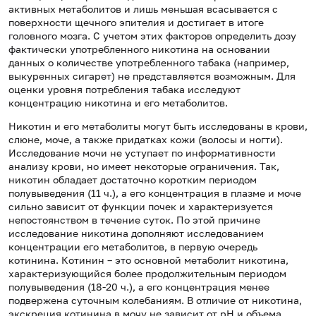
активных метаболитов и лишь меньшая всасывается с
поверхности щечного эпителия и достигает в итоге
головного мозга. С учетом этих факторов определить дозу
фактически употребленного никотина на основании
данных о количестве употребленного табака (например,
выкуренных сигарет) не представляется возможным. Для
оценки уровня потребления табака исследуют
концентрацию никотина и его метаболитов.
Никотин и его метаболиты могут быть исследованы в крови,
слюне, моче, а также придатках кожи (волосы и ногти).
Исследование мочи не уступает по информативности
анализу крови, но имеет некоторые ограничения. Так,
никотин обладает достаточно коротким периодом
полувыведения (11 ч.), а его концентрация в плазме и моче
сильно зависит от функции почек и характеризуется
непостоянством в течение суток. По этой причине
исследование никотина дополняют исследованием
концентрации его метаболитов, в первую очередь
котинина. Котинин – это основной метаболит никотина,
характеризующийся более продолжительным периодом
полувыведения (18-20 ч.), а его концентрация менее
подвержена суточным колебаниям. В отличие от никотина,
экскреция котинина в мочу не зависит от pH и объема