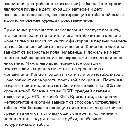
пассивном употреблении (вдыхании) табака. Примерами
являются грудные дети курящих матерей и дети
дошкольного возраста, контактирующие с табачной пылью
в доме, на одежде курящих родственников.
При оценке результатов исследования следует помнить,
что концентрация никотина и его метаболитов в крови и
моче сильно зависит от многих факторов, в первую очередь
от метаболической активности печени. Клиренс никотина
зависит от возраста и пола. Младенцы и пожилые имеют
сниженный по сравнению со взрослыми людьми клиренс
никотина. Мужчины характеризуются большим
показателем клиренса никотина по сравнению с
женщинами. Концентрация никотина и его метаболитов в
моче зависит от скорости почечной экскреции. Почечный
клиренс никотина и его метаболитов снижен на 50% при
хронической болезни почек (ХБП) средней степени
тяжести и до 94% тяжелой ХБП. Кроме того, экскреция
метаболитов никотина зависит от способа употребления
табака. Наибольшая экскреция никотина в мочу отмечена
среди пациентов, использующих сигареты, котинина и
норникотина – курительные трубки, анабазина –
некурительный табак.