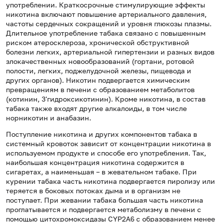
употреблении. Краткосрочные стимулирующие эффекты
никотина включают повышение артериального давления,
частоты сердечных сокращений и уровня глюкозы плазмы.
Длительное употребление табака связано с повышенным
риском атеросклероза, хронической обструктивной
болезни легких, артериальной гипертензии и разных видов
злокачественных новообразований (гортани, ротовой
полости, легких, поджелудочной железы, пищевода и
других органов). Никотин подвергается химическим
превращениям в печени с образованием метаболитов
(котинин, 3'гидроксикотинин). Кроме никотина, в состав
табака также входят другие алкалоиды, в том числе
норникотин и анабазин.
Поступление никотина и других компонентов табака в
системный кровоток зависит от концентрации никотина в
используемом продукте и способе его употребления. Так,
наибольшая концентрация никотина содержится в
сигаретах, а наименьшая – в жевательном табаке. При
курении табака часть никотина подвергается пиролизу или
теряется в боковых потоках дыма и в организм не
поступает. При жевании табака большая часть никотина
проглатывается и подвергается метаболизму в печени с
помощью цитохромоксидазы CYP2A6 с образованием менее