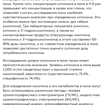
мочи. Кроме того, концентрация котинина в моче в 4-6 раз
превышает его концентрацию в крови или слюне, что
позволяет считать исследование мочи наиболее
чувствительным анализом при определении котинина. Это
особенно важно при экспозиции низких доз табака
(никотина). Три лабораторных показателя (никотин,
котинин и 3'-гидроксикотинин), а также их
конъюгированные продукты (глюкурониды никотина,
котинина и 3'-гидроксикотинина) в итоге составляют 85-
90% дозы никотина, и их совместное определение в моче
позволяет достаточно точно оценить суточную дозу
потребленного никотина.
Исследование уровня котинина в моче также имеет
прогностическое значение. Уровень котинина в моче выше
1,000 нг/мл свидетельствует о высокой степени
никотиновой зависимости (чувствительность 71,4% ,
специфичность 74,4%).
Для определения никотина и его метаболитов в моче могут
быть использованы различные методы: газовая
хроматография/масс-спектрометрия (ГХ/МС), жидкостная
хроматография/масс спектрометрия (ЖХ/МС),
радиоиммунный анализ, иммуноферментный анализ и