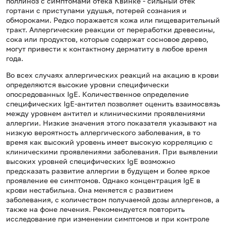
поллиноз с симптомами отека Квинке - сильный отек
гортани с приступами удушья, потерей сознания и
обмороками. Редко поражается кожа или пищеварительный
тракт. Аллергические реакции от переработки древесины,
сока или продуктов, которые содержат сосновое дерево,
могут привести к контактному дерматиту в любое время
года.
Во всех случаях аллергических реакций на акацию в крови
определяются высокие уровни специфически
опосредованных IgE. Количественное определение
специфических IgE-антител позволяет оценить взаимосвязь
между уровнем антител и клиническими проявлениями
аллергии. Низкие значения этого показателя указывают на
низкую вероятность аллергического заболевания, в то
время как высокий уровень имеет высокую корреляцию с
клиническими проявлениями заболевания. При выявлении
высоких уровней специфических IgE возможно
предсказать развитие аллергии в будущем и более яркое
проявление ее симптомов. Однако концентрация IgE в
крови нестабильна. Она меняется с развитием
заболевания, с количеством получаемой дозы аллергенов, а
также на фоне лечения. Рекомендуется повторить
исследование при изменении симптомов и при контроле