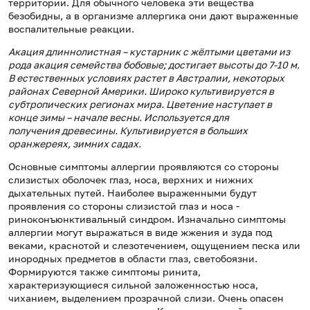
территории. Для обычного человека эти вещества
безобидны, а в организме аллергика они дают выраженные
воспалительные реакции.
Акация длиннолистная – кустарник с жёлтыми цветами из
рода акация семейства бобовые; достигает высоты до 7-10 м.
В естественных условиях растет в Австралии, некоторых
районах Северной Америки. Широко культивируется в
субтропических регионах мира. Цветение наступает в
конце зимы – начале весны. Используется для
получения древесины. Культивируется в больших
оранжереях, зимних садах.
Основные симптомы аллергии проявляются со стороны
слизистых оболочек глаз, носа, верхних и нижних
дыхательных путей. Наиболее выраженными будут
проявления со стороны слизистой глаз и носа -
риноконъюнктивальный синдром. Изначально симптомы
аллергии могут выражаться в виде жжения и зуда под
веками, краснотой и слезотечением, ощущением песка или
инородных предметов в области глаз, светобоязни.
Формируются также симптомы ринита,
характеризующиеся сильной заложенностью носа,
чиханием, выделением прозрачной слизи. Очень опасен