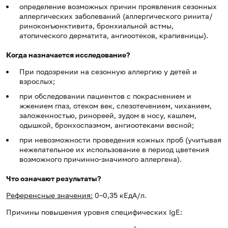
определение возможных причин проявления сезонных
аллергических заболеваний (аллергического ринита/
риноконъюнктивита, бронхиальной астмы,
атопического дерматита, ангиоотеков, крапивницы).
Когда назначается исследование?
При подозрении на сезонную аллергию у детей и
взрослых;
при обследовании пациентов с покраснением и
жжением глаз, отеком век, слезотечением, чиханием,
заложенностью, ринореей, зудом в носу, кашлем,
одышкой, бронхоспазмом, ангиоотеками весной;
при невозможности проведения кожных проб (учитывая
нежелательное их использование в период цветения
возможного причинно-значимого аллергена).
Что означают результаты?
Референсные значения:
0–0,35 кЕдА/л.
Причины повышения уровня специфических IgE: