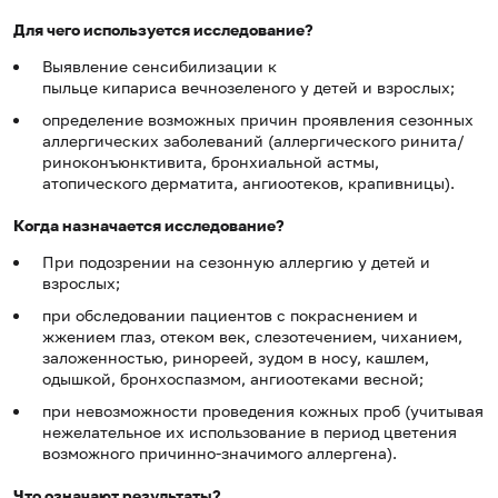
Для чего используется исследование?
Выявление сенсибилизации к
пыльце кипариса вечнозеленого у детей и взрослых;
определение возможных причин проявления сезонных
аллергических заболеваний (аллергического ринита/
риноконъюнктивита, бронхиальной астмы,
атопического дерматита, ангиоотеков, крапивницы).
Когда назначается исследование?
При подозрении на сезонную аллергию у детей и
взрослых;
при обследовании пациентов с покраснением и
жжением глаз, отеком век, слезотечением, чиханием,
заложенностью, ринореей, зудом в носу, кашлем,
одышкой, бронхоспазмом, ангиоотеками весной;
при невозможности проведения кожных проб (учитывая
нежелательное их использование в период цветения
возможного причинно-значимого аллергена).
Что означают результаты?