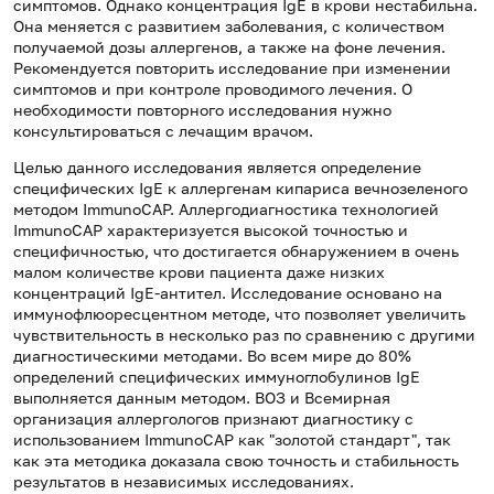
симптомов. Однако концентрация IgE в крови нестабильна.
Она меняется с развитием заболевания, с количеством
получаемой дозы аллергенов, а также на фоне лечения.
Рекомендуется повторить исследование при изменении
симптомов и при контроле проводимого лечения. О
необходимости повторного исследования нужно
консультироваться с лечащим врачом.
Целью данного исследования является определение
специфических IgE к аллергенам кипариса вечнозеленого
методом ImmunoCAP. Аллергодиагностика технологией
ImmunoCAP характеризуется высокой точностью и
специфичностью, что достигается обнаружением в очень
малом количестве крови пациента даже низких
концентраций IgE-антител. Исследование основано на
иммунофлюоресцентном методе, что позволяет увеличить
чувствительность в несколько раз по сравнению с другими
диагностическими методами. Во всем мире до 80%
определений специфических иммуноглобулинов IgE
выполняется данным методом. ВОЗ и Всемирная
организация аллергологов признают диагностику с
использованием ImmunoCAP как "золотой стандарт", так
как эта методика доказала свою точность и стабильность
результатов в независимых исследованиях.