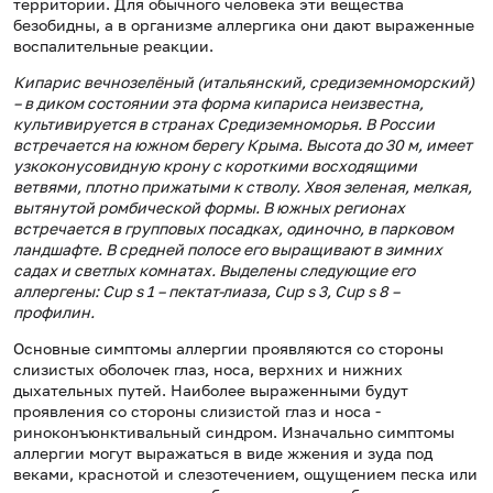
территории. Для обычного человека эти вещества
безобидны, а в организме аллергика они дают выраженные
воспалительные реакции.
Кипарис вечнозелёный (итальянский, средиземноморский)
– в диком состоянии эта форма кипариса неизвестна,
культивируется в странах Средиземноморья. В России
встречается на южном берегу Крыма. Высота до 30 м, имеет
узкоконусовидную крону с короткими восходящими
ветвями, плотно прижатыми к стволу. Хвоя зеленая, мелкая,
вытянутой ромбической формы. В южных регионах
встречается в групповых посадках, одиночно, в парковом
ландшафте. В средней полосе его выращивают в зимних
садах и светлых комнатах. Выделены следующие его
аллергены: Cup s 1 – пектат-лиаза, Cup s 3, Cup s 8 –
профилин.
Основные симптомы аллергии проявляются со стороны
слизистых оболочек глаз, носа, верхних и нижних
дыхательных путей. Наиболее выраженными будут
проявления со стороны слизистой глаз и носа -
риноконъюнктивальный синдром. Изначально симптомы
аллергии могут выражаться в виде жжения и зуда под
веками, краснотой и слезотечением, ощущением песка или