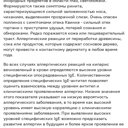
инородных предметов в области глаз, светобоязни.
Формируются также симптомы ринита,
характеризующиеся сильной заложенностью носа,
чиханием, выделением прозрачной слизи. Очень опасен
поллиноз с симптомами отека Квинке - сильный отек
гортани с приступами удушья, потерей сознания и
обмороками. Редко поражается кожа или пищеварительный
тракт. Аллергические реакции от переработки древесины,
сока или продуктов, которые содержат сосновое дерево,
могут привести к контактному дерматиту в любое время
года.
Во всех случаях аллергических реакций на кипарис
вечнозеленый в крови определяются высокие уровни
специфически опосредованных IgE. Количественное
определение специфических IgE-антител позволяет
оценить взаимосвязь между уровнем антител и
клиническими проявлениями аллергии. Низкие значения
этого показателя указывают на низкую вероятность
аллергического заболевания, в то время как высокий
уровень имеет высокую корреляцию с клиническими
проявлениями заболевания. При выявлении высоких
уровней специфических IgE возможно предсказать
развитие аллергии в будущем и более яркое проявление ее