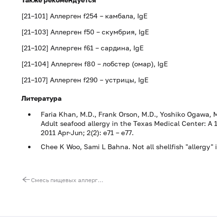
[21–101] Аллерген f254 – камбала, IgE
[21–103] Аллерген f50 – скумбрия, IgE
[21–102] Аллерген f61 – сардина, IgE
[21–104] Аллерген f80 – лобстер (омар), IgE
[21–107] Аллерген f290 – устрицы, IgE
Литература
Faria Khan, M.D., Frank Orson, M.D., Yoshiko Ogawa, M.
Adult seafood allergy in the Texas Medical Center: A 1
2011 Apr-Jun; 2(2): e71 – e77.
Chee K Woo, Sami L Bahna. Not all shellfish "allergy" is 
Смесь пищевых аллергенов fx24 (ImmunoCAP), IgE: фундук, креветка, киви, банан