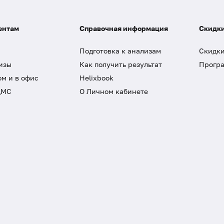
ентам
Справочная информация
Скидки
Подготовка к анализам
Скидки
изы
Как получить результат
Програ
ом и в офис
Helixbook
ДМС
О Личном кабинете