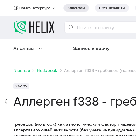
Санкт-Петербург
Клиентам
Организациям
Анализы
Запись к врачу
Главная
Helixbook
Аллерген f338 - гребешок (моллюс
21-105
Аллерген f338 - гре
Гребешок (моллюск) как этиологический фактор пищевой
аллергизирующей активности (без учета индивидуальных
аллергическую реакцию могут вызывать и токсины морс