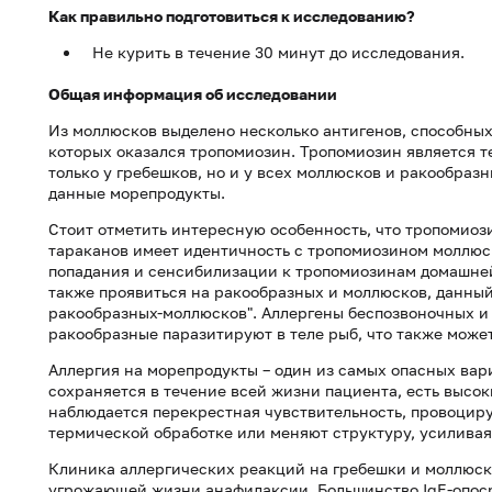
Как правильно подготовиться к исследованию?
Не курить в течение 30 минут до исследования.
Общая информация об исследовании
Из моллюсков выделено несколько антигенов, способных
которых оказался тропомиозин. Тропомиозин является т
только у гребешков, но и у всех моллюсков и ракообраз
данные морепродукты.
Стоит отметить интересную особенность, что тропомиоз
тараканов имеет идентичность с тропомиозином моллюс
попадания и сенсибилизации к тропомиозинам домашней
также проявиться на ракообразных и моллюсков, данны
ракообразных-моллюсков". Аллергены беспозвоночных и
ракообразные паразитируют в теле рыб, что также може
Аллергия на морепродукты – один из самых опасных вар
сохраняется в течение всей жизни пациента, есть высо
наблюдается перекрестная чувствительность, провоцир
термической обработке или меняют структуру, усиливая
Клиника аллергических реакций на гребешки и моллюск
угрожающей жизни анафилаксии. Большинство IgE-опос