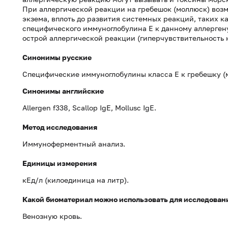
При аллергической реакции на гребешок (моллюск) возм
экзема, вплоть до развития системных реакций, таких 
специфического иммуноглобулина Е к данному аллерген
острой аллергической реакции (гиперчувствительность 
Синонимы русские
Специфические иммуноглобулины класса Е к гребешку (
Синонимы
английские
Allergen f338, Scallop IgE, Mollusc IgE.
Метод исследования
Иммуноферментный анализ.
Единицы измерения
кЕд/л (килоединица на литр).
Какой биоматериал можно использовать для исследован
Венозную кровь.