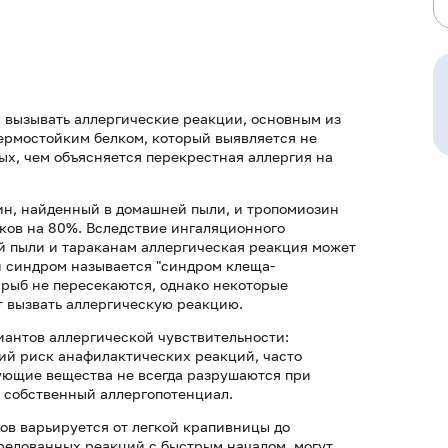
 вызывать аллергические реакции, основным из
ермостойким белком, который выявляется не
ных, чем объясняется перекрестная аллергия на
ин, найденный в домашней пыли, и тропомиозин
ков на 80%. Вследствие ингаляционного
 пыли и тараканам аллергическая реакция может
й синдром называется "синдром клеща-
 рыб не пересекаются, однако некоторые
т вызвать аллергическую реакцию.
иантов аллергической чувствительности:
кий риск анафилактических реакций, часто
ующие вещества не всегда разрушаются при
 собственный аллергопотенциал.
ов варьируется от легкой крапивницы до
редованных реакций с быстрым началом, могут