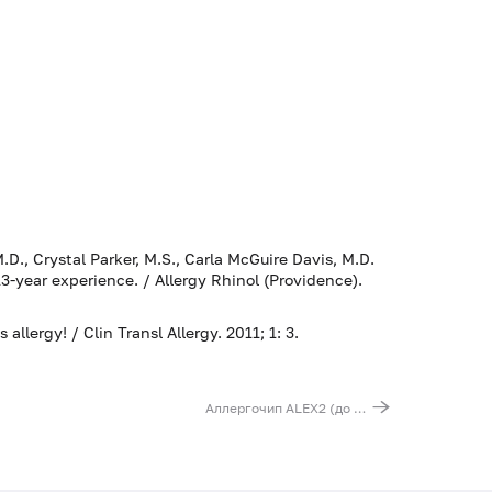
D., Crystal Parker, M.S., Carla McGuire Davis, M.D.
3-year experience. / Allergy Rhinol (Providence).
allergy! / Clin Transl Allergy. 2011; 1: 3.
Аллергочип ALEX2 (до 300 аллергокомпонентов + IgE общий)