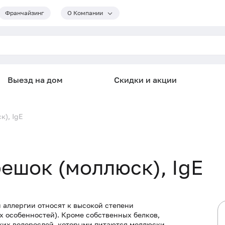
Франчайзинг
О Компании
Выезд на дом
Скидки и акции
к), IgE
бешок (моллюск), IgE
 аллергии относят к высокой степени
 особенностей). Кроме собственных белков,
ких водорослей, которыми питаются моллюски.