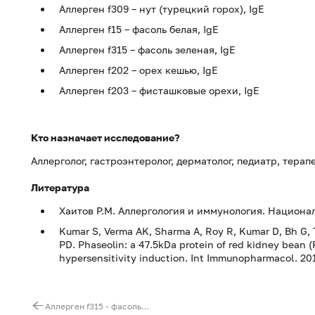
Аллерген f309 – нут (турецкий горох), IgE
Аллерген f15 – фасоль белая, IgE
Аллерген f315 – фасоль зеленая, IgE
Аллерген f202 – орех кешью, IgE
Аллерген f203 – фисташковые орехи, IgE
Кто назначает исследование?
Аллерголог, гастроэнтеролог, дерматолог, педиатр, терап
Литература
Хаитов Р.М. Аллергология и иммунология. Национал
Kumar S, Verma AK, Sharma A, Roy R, Kumar D, Bh G, T
PD. Phaseolin: a 47.5kDa protein of red kidney bean (Ph
hypersensitivity induction. Int Immunopharmacol. 201
Аллерген f315 - фасоль зеленая, IgE