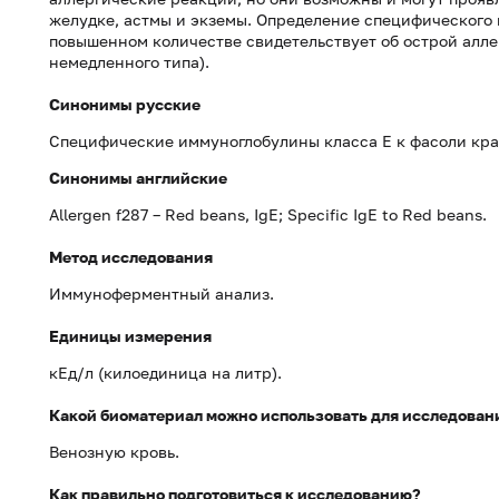
желудке, астмы и экземы. Определение специфического 
повышенном количестве свидетельствует об острой алле
немедленного типа).
Синонимы русские
Специфические иммуноглобулины класса Е к фасоли кра
Синонимы
английские
Allergen f287 – Red beans, IgE; Specific IgE to Red beans.
Метод исследования
Иммуноферментный анализ.
Единицы измерения
кЕд/л (килоединица на литр).
Какой биоматериал можно использовать для исследован
Венозную кровь.
Как правильно подготовиться к исследованию?