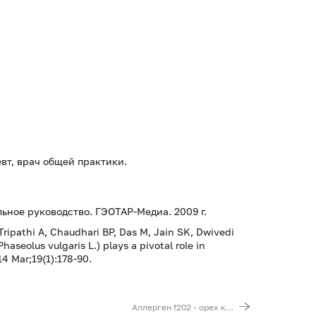
евт, врач общей практики.
ьное руководство. ГЭОТАР-Медиа. 2009 г.
ripathi A, Chaudhari BP, Das M, Jain SK, Dwivedi
aseolus vulgaris L.) plays a pivotal role in
4 Mar;19(1):178-90.
Аллерген f202 - орех кешью, IgE