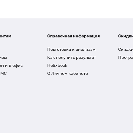
ентам
Справочная информация
Скидки
Подготовка к анализам
Скидки
изы
Как получить результат
Програ
ом и в офис
Helixbook
ДМС
О Личном кабинете