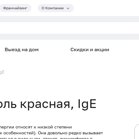
Франчайзинг
О Компании
Выезд на дом
Скидки и акции
IgE
оль красная, IgE
ергии относят к низкой степени
 особенностей). Она довольно редко вызывает
яться в виде сыпи, отеков, дискомфорта в