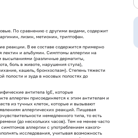
бовые. По сравнению с другими видами, содержит
аргинин, лизин, метионин, триптофан.
ие реакции. В ее составе содержится примерно
я лектин и альбумин. Симптомы аллергии на
и высыпаниями (различные дерматиты,
та, боль в животе, нарушения стула),
ихание, кашель, бронхоспазм). Степень тяжести
ой полости и зуда в носовых полостях до
ифические антитела IgE, которые
кте аллерген присоединяется к этим антителам и
ств из тучных клеток, которые и вызывают
роявлениям аллергических реакций. Пищевая
рчувствительности немедленного типа, то есть
ремени (до нескольких часов). Тем не менее часто
я симптомов аллергии с употреблением какого-
ыполнять исследования, учитывая возможность