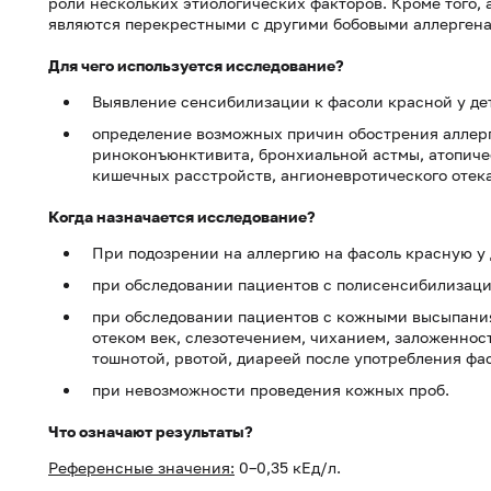
роли нескольких этиологических факторов. Кроме того,
являются перекрестными с другими бобовыми аллергена
Для чего используется исследование?
Выявление сенсибилизации к фасоли красной у дет
определение возможных причин обострения аллерг
риноконъюнктивита, бронхиальной астмы, атопиче
кишечных расстройств, ангионевротического отека
Когда назначается исследование?
При подозрении на аллергию на фасоль красную у 
при обследовании пациентов с полисенсибилизаци
при обследовании пациентов с кожными высыпания
отеком век, слезотечением, чиханием, заложеннос
тошнотой, рвотой, диареей после употребления фа
при невозможности проведения кожных проб.
Что означают результаты?
Референсные значения:
0–0,35 кЕд/л.