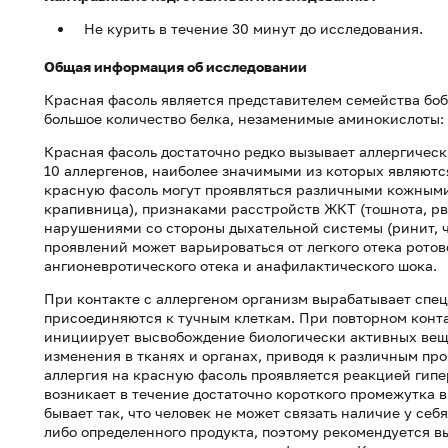
Не курить в течение 30 минут до исследования.
Общая информация об исследовании
Красная фасоль является представителем семейства бо
большое количество белка, незаменимые аминокислоты: 
Красная фасоль достаточно редко вызывает аллергическ
10 аллергенов, наиболее значимыми из которых являютс
красную фасоль могут проявляться различными кожным
крапивница), признаками расстройств ЖКТ (тошнота, рво
нарушениями со стороны дыхательной системы (ринит, ч
проявлений может варьироваться от легкого отека ротов
ангионевротического отека и анафилактического шока.
При контакте с аллергеном организм вырабатывает спец
присоединяются к тучным клеткам. При повторном конта
инициирует высвобождение биологически активных веще
изменения в тканях и органах, приводя к различным п
аллергия на красную фасоль проявляется реакцией гипе
возникает в течение достаточно короткого промежутка в
бывает так, что человек не может связать наличие у себ
либо определенного продукта, поэтому рекомендуется в