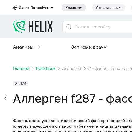
Санкт-Петербург
Клиентам
Организациям
Анализы
Запись к врачу
Главная
Helixbook
Аллерген f287 - фасоль красная, 
21-124
Аллерген f287 - фас
Фасоль красную как этиологический фактор пищевой алл
аллергизирующей активности (без учета индивидуальных
аллергические реакции, но они возможны и могут проявл