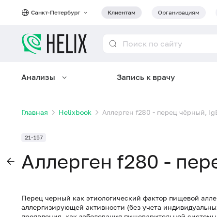
Санкт-Петербург
Клиентам
Организациям
Анализы
Запись к врачу
Главная
Helixbook
Аллерген f280 - перец чёрный, Ig
21-157
Аллерген f280 - пер
Перец черный как этиологический фактор пищевой алле
аллергизирующей активности (без учета индивидуальных
проявления, как заболевания пищеварительной системы (