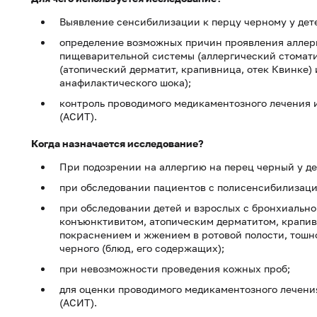
Выявление сенсибилизации к перцу черному у дете
определение возможных причин проявления аллер
пищеварительной системы (аллергический стоматит,
(атопический дерматит, крапивница, отек Квинке) 
анафилактического шока);
контроль проводимого медикаментозного лечения
(АСИТ).
Когда назначается исследование?
При подозрении на аллергию на перец черный у де
при обследовании пациентов с полисенсибилизаци
при обследовании детей и взрослых с бронхиальн
конъюнктивитом, атопическим дерматитом, крапив
покраснением и жжением в ротовой полости, тошно
черного (блюд, его содержащих);
при невозможности проведения кожных проб;
для оценки проводимого медикаментозного лечен
(АСИТ).