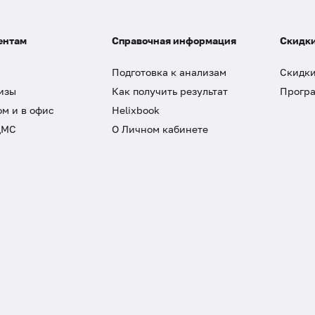
ентам
Справочная информация
Скидки
Подготовка к анализам
Скидки
изы
Как получить результат
Програ
ом и в офис
Helixbook
ДМС
О Личном кабинете