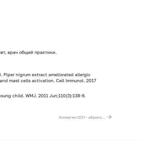
евт, врач общей практики.
H.
Piper nigrum
extract ameliorated allergic
nd mast cells activation.
Cell Immunol
. 2017
young child.
WMJ
. 2011 Jun;110(3):138-9.
Аллерген f237 - абрикос, IgE