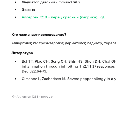
Фадиатоп детский (ImmunoCAP)
Экзема
Аллерген f218 – перец красный (паприка), IgE
Кто назначает исследование?
Аллерголог, гастроэнтеролог, дерматолог, педиатр, терап
Литература
Bui TT, Piao CH, Song CH, Shin HS, Shon DH, Chai O
inflammation through inhibiting Th2/Th17 responses a
Dec;
322:64-73.
Gimenez L, Zacharisen M.
Severe pepper allergy in a 
Аллерген f263 - перец зеленый, IgE