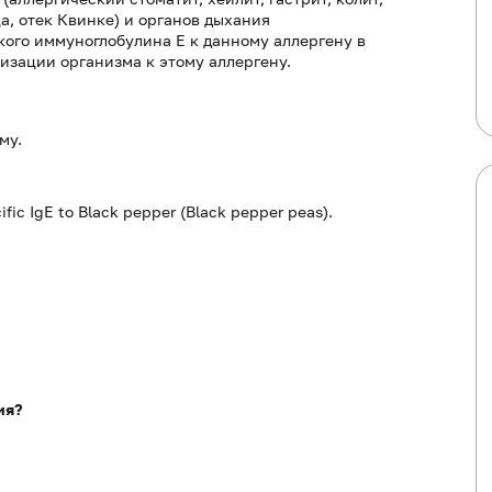
а, отек Квинке) и органов дыхания
кого иммуноглобулина Е к данному аллергену в
изации организма к этому аллергену.
му.
ific IgE to Black pepper (Black pepper peas).
ия?