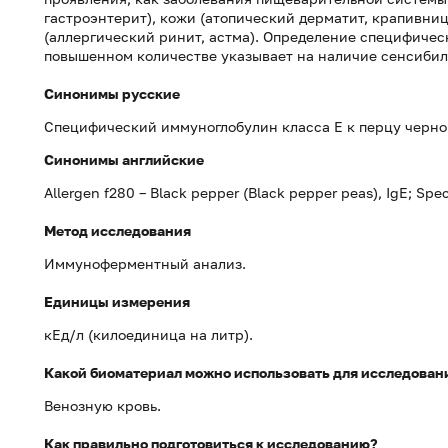
гастроэнтерит), кожи (атопический дерматит, крапивниц
(аллергический ринит, астма). Определение специфичес
повышенном количестве указывает на наличие сенсибил
Синонимы русские
Специфический иммуноглобулин класса Е к перцу черно
Синонимы
английские
Allergen f280 – Black pepper (Black pepper peas), IgE; Spec
Метод исследования
Иммуноферментный анализ.
Единицы измерения
кЕд/л (килоединица на литр).
Какой биоматериал можно использовать для исследован
Венозную кровь.
Как правильно подготовиться к исследованию?