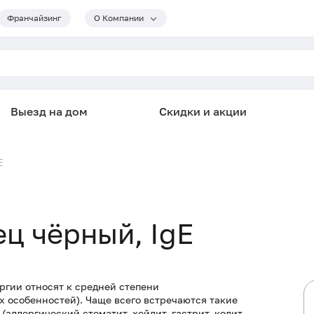
Франчайзинг
О Компании
Выезд на дом
Скидки и акции
E
ец чёрный, IgE
ргии относят к средней степени
 особенностей). Чаще всего встречаются такие
аллергический стоматит, хейлит, гастрит, колит,