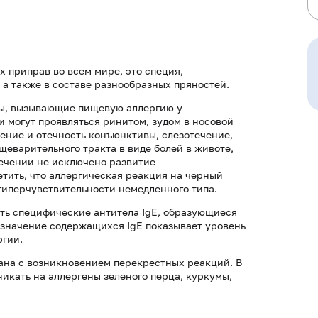
 приправ во всем мире, это специя,
, а также в составе разнообразных пряностей.
ены, вызывающие пищевую аллергию у
 могут проявляться ринитом, зудом в носовой
ение и отечность конъюнктивы, слезотечение,
щеварительного тракта в виде болей в животе,
течении не исключено развитие
етить, что аллергическая реакция на черный
 гиперчувствительности немедленного типа.
ть специфические антитела IgE, образующиеся
 значение содержащихся IgE показывает уровень
ргии.
ана с возникновением перекрестных реакций. В
никать на аллергены зеленого перца, куркумы,