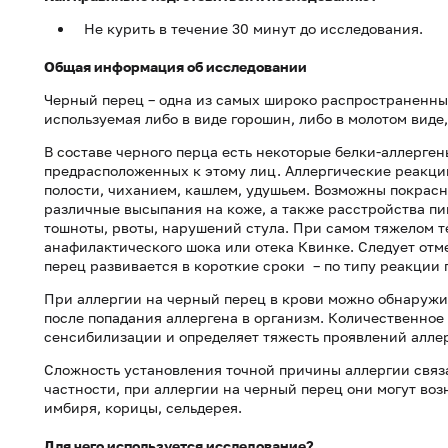
Не курить в течение 30 минут до исследования.
Общая информация об исследовании
Черный перец – одна из самых широко распространенных
используемая либо в виде горошин, либо в молотом виде
В составе черного перца есть некоторые белки-аллерг
предрасположенных к этому лиц. Аллергические реакции
полости, чиханием, кашлем, удушьем. Возможны покрасн
различные высыпания на коже, а также расстройства пи
тошноты, рвоты, нарушений стула. При самом тяжелом 
анафилактического шока или отека Квинке. Следует отм
перец развивается в короткие сроки – по типу реакции
При аллергии на черный перец в крови можно обнаружи
после попадания аллергена в организм. Количественное
сенсибилизации и определяет тяжесть проявлений алле
Сложность установления точной причины аллергии связ
частности, при аллергии на черный перец они могут воз
имбиря, корицы, сельдерея.
Для чего используется исследование?