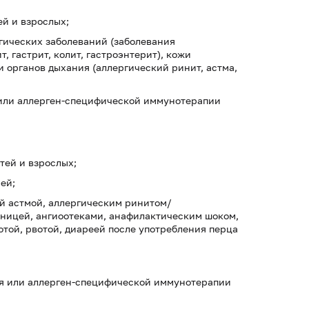
й и взрослых;
гических заболеваний (заболевания
 гастрит, колит, гастроэнтерит), кожи
и органов дыхания (аллергический ринит, астма,
 или аллерген-специфической иммунотерапии
тей и взрослых;
ей;
ой астмой, аллергическим ринитом/
ницей, ангиоотеками, анафилактическим шоком,
той, рвотой, диареей после употребления перца
ия или аллерген-специфической иммунотерапии