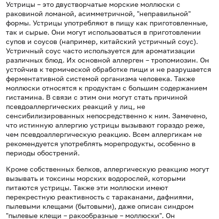
Устрицы – это двустворчатые морские моллюски с
раковиной ломаной, асимметричной, "неправильной"
формы. Устрицы употребляют в пищу как приготовленные,
так и сырые. Они могут использоваться в приготовлении
супов и соусов (например, китайский устричный соус).
Устричный соус часто используется для ароматизации
различных блюд. Их основной аллерген – тропомиозин. Он
устойчив к термической обработке пищи и не разрушается
ферментативной системой организма человека. Также
моллюски относятся к продуктам с большим содержанием
гистамина. В связи с этим они могут стать причиной
псевдоаллергических реакций у лиц, не
сенсибилизированных непосредственно к ним. Замечено,
что истинную аллергию устрицы вызывают гораздо реже,
чем псевдоаллергическую реакцию. Всем аллергикам не
рекомендуется употреблять морепродукты, особенно в
периоды обострений.
Кроме собственных белков, аллергическую реакцию могут
вызывать и токсины морских водорослей, которыми
питаются устрицы. Также эти моллюски имеют
перекрестную реактивность с тараканами, дафниями,
пылевыми клещами (бытовыми), даже описан синдром
"пылевые клещи – ракообразные – моллюски". Он