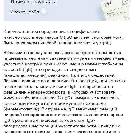
Пример результата
Скачать файл
Количественное определение специфических
иммуноглобулинов класса
G
(Ig
G
-антител), которые могут
быть признаком пищевой непереносимости устриц.
В большинстве случаев повышенная чувствительность к
пищевым аллергенам связана с иммунными механизмами,
участие в которых принимают именно иммуноглобулины
класса Е (IgE), что приводит к немедленным
(анафилактическим) реакциям. При этом существует
большое количество аллергических реакций, при которых
не выявляются специфические IgE, что проявляется
реакциями непереносимости, в которых участвовали
иммуноглобулины класса G (IgG), иммунные комплексы,
клеточный иммунитет и неиммунные механизмы
(ферментопатии). В случае не-IgE-зависимых реакций
пищевой непереносимости возможно выявление в крови
IgG к различным пищевым аллергенам. IgG-
опосредованные реакции чувствительности к пищевым
аллергенам относятся к реакциям замедленного типа и