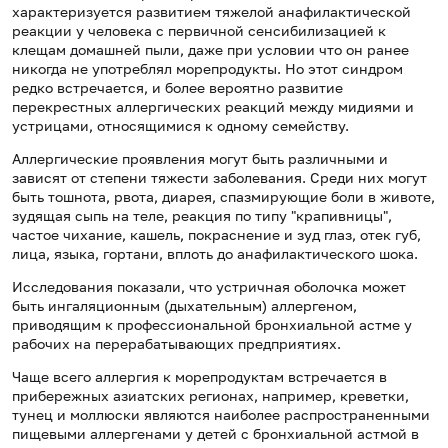
характеризуется развитием тяжелой анафилактической
реакции у человека с первичной сенсибилизацией к
клещам домашней пыли, даже при условии что он ранее
никогда не употреблял морепродукты. Но этот синдром
редко встречается, и более вероятно развитие
перекрестных аллергических реакций между мидиями и
устрицами, относящимися к одному семейству.
Аллергические проявления могут быть различными и
зависят от степени тяжести заболевания. Среди них могут
быть тошнота, рвота, диарея, спазмирующие боли в животе,
зудящая сыпь на теле, реакция по типу "крапивницы",
частое чихание, кашель, покраснение и зуд глаз, отек губ,
лица, языка, гортани, вплоть до анафилактического шока.
Исследования показали, что устричная оболочка может
быть ингаляционным (дыхательным) аллергеном,
приводящим к профессиональной бронхиальной астме у
рабочих на перерабатывающих предприятиях.
Чаще всего аллергия к морепродуктам встречается в
прибережных азиатских регионах, например, креветки,
тунец и моллюски являются наиболее распространенными
пищевыми аллергенами у детей с бронхиальной астмой в