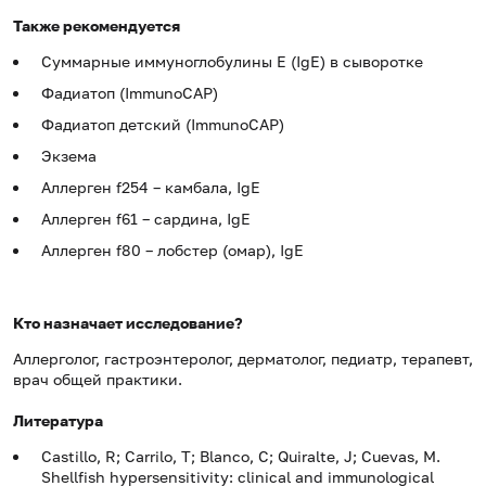
Также рекомендуется
Суммарные иммуноглобулины E (IgE) в сыворотке
Фадиатоп (ImmunoCAP)
Фадиатоп детский (ImmunoCAP)
Экзема
Аллерген f254 – камбала, IgE
Аллерген f61 – сардина, IgE
Аллерген f80 – лобстер (омар), IgE
Кто назначает исследование?
Аллерголог, гастроэнтеролог, дерматолог, педиатр, терапевт,
врач общей практики.
Литература
Castillo, R; Carrilo, T; Blanco, C; Quiralte, J; Cuevas, M.
Shellfish hypersensitivity: clinical and immunological