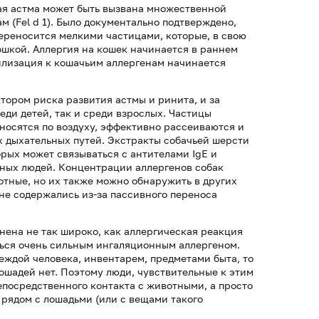
ая астма может быть вызвана множественной
м (Fel d 1). Было документально подтверждено,
м переносится мелкими частицами, которые, в свою
 кошкой. Аллергия на кошек начинается в раннем
билизация к кошачьим аллергенам начинается
тором риска развития астмы и ринита, и за
еди детей, так и среди взрослых. Частицы
еносятся по воздуху, эффективно рассеиваются и
х дыхательных путей. Экстракты собачьей шерсти
орых может связываться с антителами IgE и
ных людей. Концентрации аллергенов собак
отные, но их также можно обнаружить в других
 не содержались из-за пассивного переноса
ена не так широко, как аллергическая реакция
яться очень сильным ингаляционным аллергеном.
еждой человека, инвентарем, предметами быта, то
лошадей нет. Поэтому люди, чувствительные к этим
непосредственного контакта с животными, а просто
 рядом с лошадьми (или с вещами такого