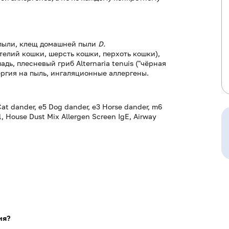
пыли, клещ домашней пыли
D.
елий кошки, шерсть кошки, перхоть кошки),
дь, плесневый гриб Alternaria tenuis ("чёрная
ергия на пыль, ингаляционные аллергены.
Cat dander, e5 Dog dander, e3 Horse dander, m6
, House Dust Mix Allergen Screen IgE, Airway
ия?