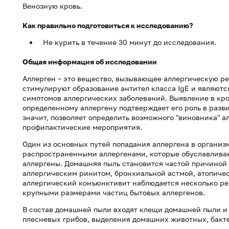
Венозную кровь.
Как правильно подготовиться к исследованию?
Не курить в течение 30 минут до исследования.
Общая информация об исследовании
Аллерген – это вещество, вызывающее аллергическую р
стимулируют образование антител класса IgE и являют
симптомов аллергических заболеваний. Выявление в кр
определенному аллергену подтверждает его роль в разви
значит, позволяет определить возможного "виновника" 
профилактические мероприятия.
Один из основных путей попадания аллергена в организ
распространенными аллергенами, которые обуславлива
аллергены. Домашняя пыль становится частой причиной
аллергическим ринитом, бронхиальной астмой, атопиче
аллергический конъюнктивит наблюдается несколько реж
крупными размерами частиц бытовых аллергенов.
В состав домашней пыли входят клещи домашней пыли и
плесневых грибов, выделения домашних животных, бакт