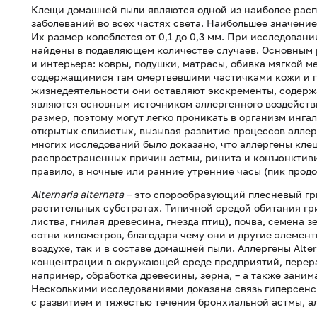
Клещи домашней пыли являются одной из наиболее рас
заболеваний во всех частях света. Наибольшее значение
Их размер колеблется от 0,1 до 0,3 мм. При исследова
найдены в подавляющем количестве случаев. Основным
и интерьера: ковры, подушки, матрасы, обивка мягкой м
содержащимися там омертвевшими частичками кожи и пе
жизнедеятельности они оставляют экскременты, содер
являются основным источником аллергенного воздейств
размер, поэтому могут легко проникать в организм инга
открытых слизистых, вызывая развитие процессов аллер
многих исследований было доказано, что аллергены кл
распространенных причин астмы, ринита и конъюнктиви
правило, в ночные или ранние утренние часы (пик прод
Alternaria alternata
– это спорообразующий плесневый гр
растительных субстратах. Типичной средой обитания гр
листва, гнилая древесина, гнезда птиц), почва, семена 
сотни километров, благодаря чему они и другие элемен
воздухе, так и в составе домашней пыли. Аллергены Alter
концентрации в окружающей среде предприятий, перер
например, обработка древесины, зерна, – а также заним
Несколькими исследованиями доказана связь гиперсенсиб
с развитием и тяжестью течения бронхиальной астмы, а