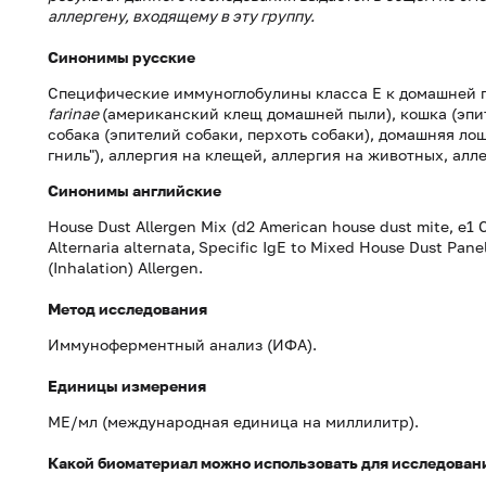
аллергену, входящему в эту группу.
Синонимы русские
Специфические иммуноглобулины класса Е к домашней 
farinae
(американский клещ домашней пыли), кошка (эпит
собака (эпителий собаки, перхоть собаки), домашняя лоша
гниль"), аллергия на клещей, аллергия на животных, алл
Синонимы
английские
House Dust Allergen Mix (d2 American house dust mite, e1 
Alternaria alternata,
Specific IgE to Mixed House Dust Panel
(Inhalation) Allergen.
Метод исследования
Иммуноферментный анализ (ИФА).
Единицы измерения
МЕ/мл (международная единица на миллилитр).
Какой биоматериал можно использовать для исследован