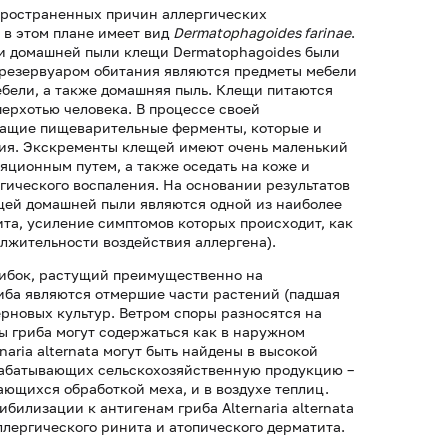
пространенных причин аллергических
 в этом плане имеет вид
Dermatophagoides farinae
.
нии домашней пыли клещи Dermatophagoides были
 резервуаром обитания являются предметы мебели
ебели, а также домашняя пыль. Клещи питаются
рхотью человека. В процессе своей
жащие пищеварительные ферменты, которые и
ия. Экскременты клещей имеют очень маленький
ляционным путем, а также оседать на коже и
гического воспаления. На основании результатов
ещей домашней пыли являются одной из наиболее
та, усиление симптомов которых происходит, как
олжительности воздействия аллергена).
ибок, растущий преимущественно на
иба являются отмершие части растений (падшая
зерновых культур. Ветром споры разносятся на
ты гриба могут содержаться как в наружном
naria alternata могут быть найдены в высокой
абатывающих сельскохозяйственную продукцию –
ающихся обработкой меха, и в воздухе теплиц.
илизации к антигенам гриба Alternaria alternata
ллергического ринита и атопического дерматита.