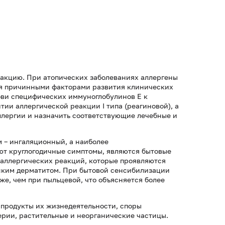
еакцию. При атопических заболеваниях аллергены
ся причинными факторами развития клинических
ови специфических иммуноглобулинов Е к
тии аллергической реакции I типа (реагиновой), а
аллергии и назначить соответствующие лечебные и
м – ингаляционный, а наиболее
ют круглогодичные симптомы, являются бытовые
 аллергических реакций, которые проявляются
ским дерматитом. При бытовой сенсибилизации
е, чем при пыльцевой, что объясняется более
 продукты их жизнедеятельности, споры
ерии, растительные и неорганические частицы.