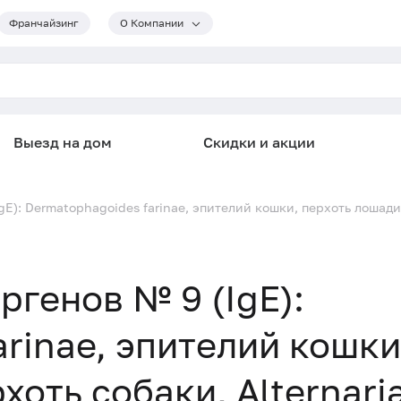
Франчайзинг
О Компании
Выезд на дом
Скидки и акции
): Dermatophagoides farinae, эпителий кошки, перхоть лошади, п
генов № 9 (IgE):
rinae, эпителий кошки
хоть собаки, Alternari