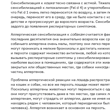
Сенсибилизация к
кошке
тесно связана с астмой. Тяжел
сенсибилизацией к липокалинам (Fel d 4) и утероглобина
что Fel d 1 очень легко переносится по воздуху, а зате
очередь, переносят его в среду, где не было контакта с
детстве и прогрессирует до взрослого возраста. Сенси
задолго до появления респираторных симптомов.
Аллергическая сенсибилизация к
собакам
считается фак
последние десятилетия она значительно возросла как ср
собачьего аллергена очень малы, поэтому они легко пер
могут проникать в мелкие бронхиолы и достигать нижни
и перхоти содержат множество антигенов, любой из кот
вызывать респираторные симптомы у сенсибилизирован
наиболее высоки в помещениях, где содержатся эти жив
закрытых или общественных местах, где собаки никогда
частиц аллергенов.
Проблема аллергической реакции на
лошадь
распростран
на кошек и собак, но все же перхоть лошади может явл
Поскольку аллергены животных могут переноситься с од
они могут присутствовать даже в тех местах, где самих 
аллергенам, могут страдать от аллергии, даже не имея 
находясь рядом с человеком, который периодически был
человека). Аллергия возникает в основном на перхоть.