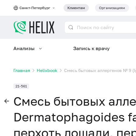
Санкт-Петербург
Клиентам
Организациям
Анализы
Запись к врачу
Главная
Helixbook
Смесь бытовых аллергенов № 9 (IgE
21-561
Смесь бытовых аллер
Dermatophagoides fa
перхоть лошади, пер