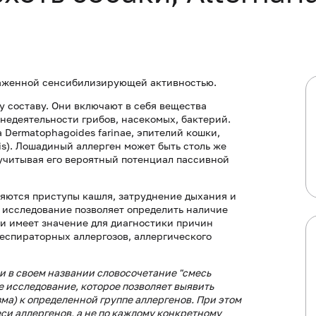
раженной сенсибилизирующей активностью.
 составу. Они включают в себя вещества
недеятельности грибов, насекомых, бактерий.
Dermatophagoides farinae, эпителий кошки,
nuis). Лошадиный аллерген может быть столь же
учитывая его вероятный потенциал пассивной
ляются приступы кашля, затруднение дыхания и
 исследование позволяет определить наличие
и имеет значение для диагностики причин
респираторных аллергозов, аллергического
 в своем названии словосочетание "смесь
 исследование, которое позволяет выявить
а) к определенной группе аллергенов. При этом
си аллергенов, а не по каждому конкретному