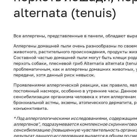
alternata (tenuis)
Все аллергены, представленные в панели, обладают вы
Аллергены домашней пыли очень разнообразны по своему
животного, растительного происхождения, продукты жиз
Составной частью домашней пыли могут быть клещи рода 
перхоть собаки, плесневой гриб Alternaria alternata (te
проблематичным, как и аллергены домашних животных, 
передачи, хотя данный риск невысок.
Проявлениями аллергической реакции, как правило, яв
постоянный насморк, особенно в утренние часы. Данное
сенсибилизации организма человека к этим аллергенам 
бронхиальной астмы, экземы, атопического дерматита, 
конъюнктивита.
* Под аллергологическими исследованиями, содержащими
аллергенов", подразумевается комплексное скрининговое
сенсибилизацию (повышенную чувствительность организм
результат данного исследования выдается в общем по сме