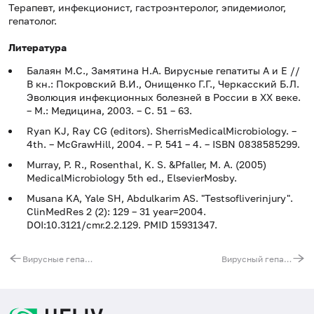
Терапевт, инфекционист, гастроэнтеролог, эпидемиолог,
гепатолог.
Литература
Балаян М.С., Замятина Н.А. Вирусные гепатиты А и Е //
В кн.: Покровский В.И., Онищенко Г.Г., Черкасский Б.Л.
Эволюция инфекционных болезней в России в XX веке.
– М.: Медицина, 2003. – С. 51 – 63.
Ryan KJ, Ray CG (editors). SherrisMedicalMicrobiology. –
4th. – McGrawHill, 2004. – P. 541 – 4. – ISBN 0838585299.
Murray, P. R., Rosenthal, K. S. &Pfaller, M. A. (2005)
MedicalMicrobiology 5th ed., ElsevierMosby.
Musana KA, Yale SH, Abdulkarim AS. "Testsofliverinjury".
ClinMedRes 2 (2): 129 – 31 year=2004.
DOI:10.3121/cmr.2.2.129. PMID 15931347.
Вирусные гепатиты. Первичная диагностика
Вирусный гепатит A. Обследование контактных лиц