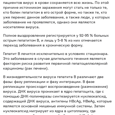
пациентов вирус в крови сохраняется всю жизнь. По этой
причине источником заражения могут стать не только те,
кто болен гепатитом в его острой форме, но также те, кто
уже перенес данное заболевание, а также люди, у которых
заболевание не проявляется, однако они являются
носителями вируса.
Полное выздоровление регистрируется у 92-95 % больных
острым гепатитом В, и лишь у 5-8 % из них отмечается
переход заболевания в хроническую форму.
Гепатит B лечится исключительно в условиях стационара.
Это заболевание в случае длительного течения является
фактором риска развития первичной гепатоцеллюлярной
карциномы (рак печени).
В жизнедеятельности вируса гепатита В различают две
фазы: фазу репликации и фазу интеграции. В фазе
репликации происходит воспроизведение (размножение)
вируса. ДНК вируса проникает в ядро гепатоцита, где с
помощью ДНК-полимеразы синтезируется нуклеокапсид,
содержащий ДНК вируса, антигены HBcAg, HBeAg, которые
являются основной мишенью иммунной системы. Затем
нуклеокапсид мигрирует из ядра в цитоплазму, где