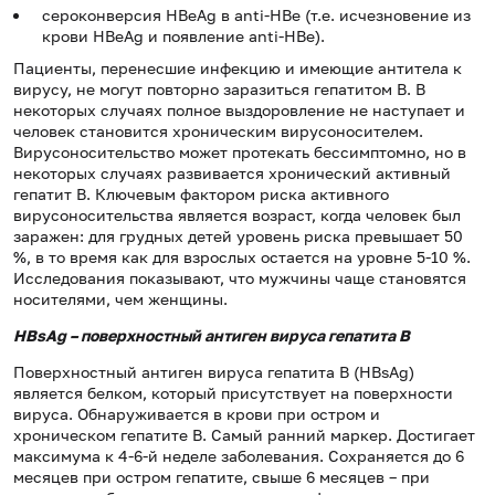
сероконверсия HBeAg в anti-HBe (т.е. исчезновение из
крови HBeAg и появление anti-HBe).
Пациенты, перенесшие инфекцию и имеющие антитела к
вирусу, не могут повторно заразиться гепатитом B. В
некоторых случаях полное выздоровление не наступает и
человек становится хроническим вирусоносителем.
Вирусоносительство может протекать бессимптомно, но в
некоторых случаях развивается хронический активный
гепатит B. Ключевым фактором риска активного
вирусоносительства является возраст, когда человек был
заражен: для грудных детей уровень риска превышает 50
%, в то время как для взрослых остается на уровне 5-10 %.
Исследования показывают, что мужчины чаще становятся
носителями, чем женщины.
HB
s
Ag –
поверхностный антиген
вируса гепатита В
Поверхностный антиген вируса гепатита В (HВsAg)
является белком, который присутствует на поверхности
вируса. Обнаруживается в крови при остром и
хроническом гепатите В. Самый ранний маркер. Достигает
максимума к 4-6-й неделе заболевания. Сохраняется до 6
месяцев при остром гепатите, свыше 6 месяцев – при