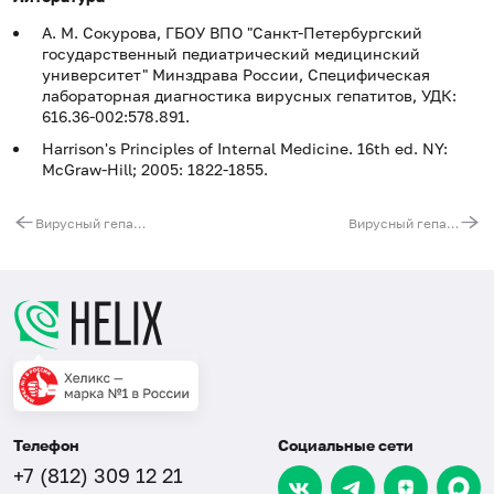
А. М. Сокурова, ГБОУ ВПО "Санкт-Петербургский
государственный педиатрический медицинский
университет" Минздрава России, Специфическая
лабораторная диагностика вирусных гепатитов, УДК:
616.36-002:578.891.
Harrison's Principles of Internal Medicine. 16th ed. NY:
McGraw-Hill; 2005: 1822-1855.
Вирусный гепатит В. Обследование для исключения вируса гепатита В, в том числе у контактных лиц
Вирусный гепатит B. Эффективность проведенной вакцинации и определение необходимости ревакцинации
Телефон
Социальные сети
+7 (812) 309 12 21