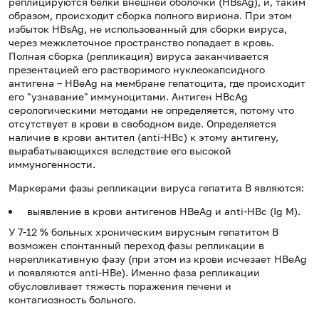
реплицируются белки внешней оболочки (HBsAg), и, таким
образом, происходит сборка полного вириона. При этом
избыток HBsAg, не использованный для сборки вируса,
через межклеточное пространство попадает в кровь.
Полная сборка (репликация) вируса заканчивается
презентацией его растворимого нуклеокапсидного
антигена – HBeAg на мембране гепатоцита, где происходит
его "узнавание" иммуноцитами. Антиген HBcAg
серологическими методами не определяется, потому что
отсутствует в крови в свободном виде. Определяется
наличие в крови антител (anti-HBc) к этому антигену,
вырабатывающихся вследствие его высокой
иммуногенности.
Маркерами фазы репликации вируса гепатита В являются:
выявление в крови антигенов HBeAg и anti-HBc (Ig M).
У 7-12 % больных хроническим вирусным гепатитом В
возможен спонтанный переход фазы репликации в
нерепликативную фазу (при этом из крови исчезает HBeAg
и появляются anti-HBe). Именно фаза репликации
обусловливает тяжесть поражения печени и
контагиозность больного.