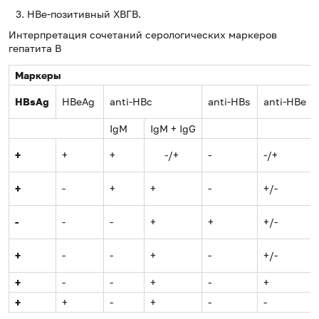
НВе-позитивный ХВГВ.
Интерпретация сочетаний серологических маркеров
гепатита В
Маркеры
HBsAg
HBeAg
anti-HBc
anti-HBs
anti-HBe
IgM
IgM + IgG
+
+
+
-/+
-
-/+
+
-
+
+
-
+/-
-
-
-
+
+
+/-
+
-
-
+
-
+/-
+
-
-
+
-
+
+
+
-
+
-
-