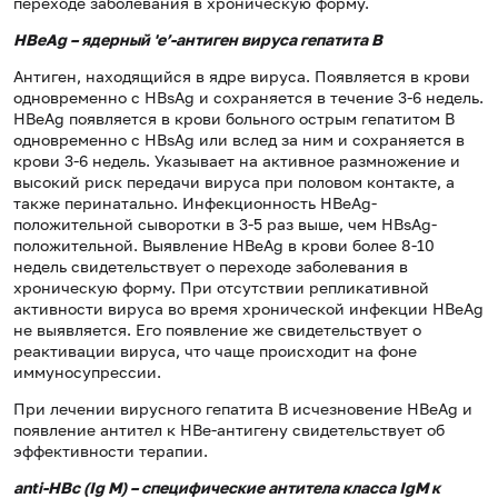
переходе заболевания в хроническую форму.
HBeAg – ядерный 'е’-антиген вируса гепатита В
Антиген, находящийся в ядре вируса. Появляется в крови
одновременно с HBsAg и сохраняется в течение 3-6 недель.
HBeAg появляется в крови больного острым гепатитом В
одновременно с HBsAg или вслед за ним и сохраняется в
крови 3-6 недель. Указывает на активное размножение и
высокий риск передачи вируса при половом контакте, а
также перинатально. Инфекционность HBeAg-
положительной сыворотки в 3-5 раз выше, чем HBsAg-
положительной. Выявление HBeAg в крови более 8-10
недель свидетельствует о переходе заболевания в
хроническую форму. При отсутствии репликативной
активности вируса во время хронической инфекции HBeAg
не выявляется. Его появление же свидетельствует о
реактивации вируса, что чаще происходит на фоне
иммуносупрессии.
При лечении вирусного гепатита В исчезновение HBeAg и
появление антител к HBe-антигену свидетельствует об
эффективности терапии.
anti-HBc (Ig M) – специфические антитела класса
Ig
М к