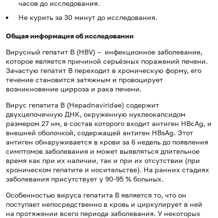
часов до исследования.
Не курить за 30 минут до исследования.
Общая информация об исследовании
Вирусный гепатит B (HBV) – инфекционное заболевание,
которое является причиной серьёзных поражений печени.
Зачастую гепатит B переходит в хроническую форму, его
течение становится затяжным и провоцирует
возникновение цирроза и рака печени.
Вирус гепатита B (Hepadnaviridae) содержит
двухцепочечную ДНК, окруженную нуклеокапсидом
размером 27 нм, в состав которого входит антиген HBcAg, и
внешней оболочкой, содержащей антиген HBsAg. Этот
антиген обнаруживается в крови за 6 недель до появления
симптомов заболевания и может выявляться длительное
время как при их наличии, так и при их отсутствии (при
хроническом гепатите и носительстве). На ранних стадиях
заболевания присутствует у 90-95 % больных.
Особенностью вируса гепатита B является то, что он
поступает непосредственно в кровь и циркулирует в ней
на протяжении всего периода заболевания. У некоторых