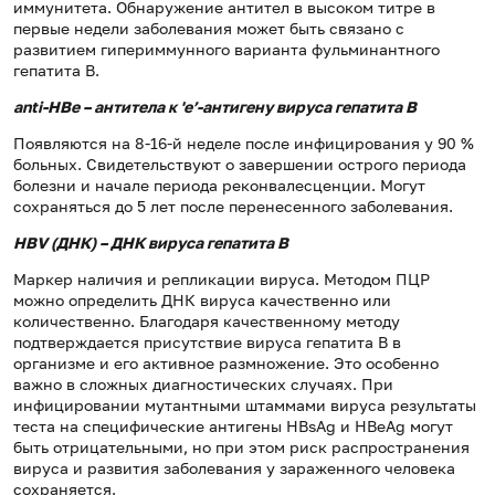
иммунитета. Обнаружение антител в высоком титре в
первые недели заболевания может быть связано с
развитием гипериммунного варианта фульминантного
гепатита В.
anti-HBe – антитела к 'е’-антигену вируса гепатита В
Появляются на 8-16-й неделе после инфицирования у 90 %
больных. Свидетельствуют о завершении острого периода
болезни и начале периода реконвалесценции. Могут
сохраняться до 5 лет после перенесенного заболевания.
HBV (ДНК) – ДНК вируса гепатита В
Маркер наличия и репликации вируса. Методом ПЦР
можно определить ДНК вируса качественно или
количественно. Благодаря качественному методу
подтверждается присутствие вируса гепатита В в
организме и его активное размножение. Это особенно
важно в сложных диагностических случаях. При
инфицировании мутантными штаммами вируса результаты
теста на специфические антигены HBsAg и HBeAg могут
быть отрицательными, но при этом риск распространения
вируса и развития заболевания у зараженного человека
сохраняется.