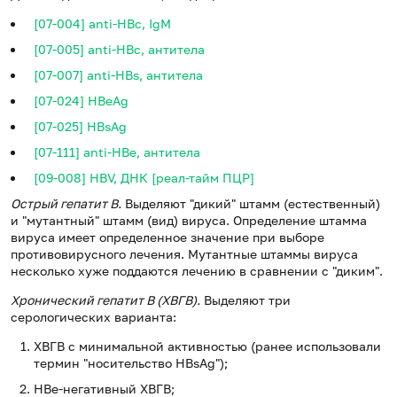
[07-004] anti-HBc, IgM
[07-005] anti-HBc, антитела
[07-007] anti-HBs, антитела
[07-024] HBeAg
[07-025] HBsAg
[07-111] anti-HBe, антитела
[09-008] HBV, ДНК [реал-тайм ПЦР]
Острый гепатит В.
Выделяют "дикий" штамм (естественный)
и "мутантный" штамм (вид) вируса. Определение штамма
вируса имеет определенное значение при выборе
противовирусного лечения. Мутантные штаммы вируса
несколько хуже поддаются лечению в сравнении с "диким".
Хронический гепатит В (ХВГВ).
Выделяют три
серологических варианта:
ХВГВ с минимальной активностью (ранее использовали
термин "носительство HBsAg");
НВе-негативный ХВГВ;