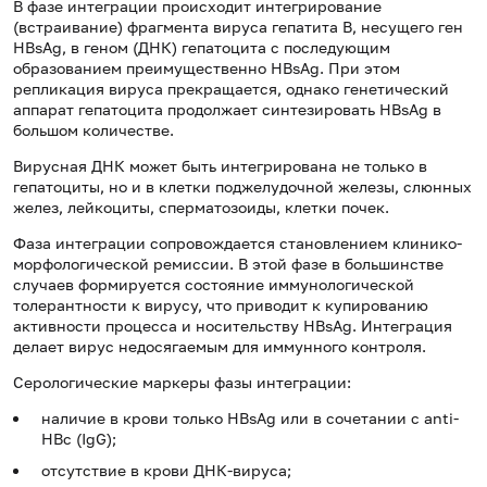
В фазе интеграции происходит интегрирование
(встраивание) фрагмента вируса гепатита В, несущего ген
HBsAg, в геном (ДНК) гепатоцита с последующим
образованием преимущественно HBsAg. При этом
репликация вируса прекращается, однако генетический
аппарат гепатоцита продолжает синтезировать HBsAg в
большом количестве.
Вирусная ДНК может быть интегрирована не только в
гепатоциты, но и в клетки поджелудочной железы, слюнных
желез, лейкоциты, сперматозоиды, клетки почек.
Фаза интеграции сопровождается становлением клинико-
морфологической ремиссии. В этой фазе в большинстве
случаев формируется состояние иммунологической
толерантности к вирусу, что приводит к купированию
активности процесса и носительству HBsAg. Интеграция
делает вирус недосягаемым для иммунного контроля.
Серологические маркеры фазы интеграции:
наличие в крови только HBsAg или в сочетании с anti-
HBc (IgG);
отсутствие в крови ДНК-вируса;