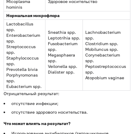
Micoplasma
Здоровое носительство
hominis
Нормальная микрофлора
Lactobacillus
spp.
Sneathia spp.
Lachnobacterium
Enterobacterium
Leptotrihia spp.
spp.
spp.
Fusobacterium
Clostridium spp.
Streptococcus
spp.
Mobiluncus spp.
spp.
Megasphaera
Corynebacterium
Staphylococcus
spp.
spp.
spp.
Veilonella spp.
Peptostreptococcus
Prevotella bivia
Dialister spp.
spp.
Porphyromonas
Atopobium vaginae
spp.
Eubacterium spp.
Отрицательный результат:
отсутствие инфекции;
отсутствие здорового носительства.
Что может влиять на результат?
Использование антибиотиков (тетрациклинов,