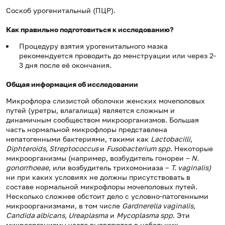
Соскоб урогенитальный (ПЦР).
Как правильно подготовиться к исследованию?
Процедуру взятия урогенитального мазка
рекомендуется проводить до менструации или через 2-
3 дня после её окончания.
Общая информация об исследовании
Микрофлора слизистой оболочки женских мочеполовых
путей (уретры, влагалища) является сложным и
динамичным сообществом микроорганизмов. Большая
часть нормальной микрофлоры представлена
непатогенными бактериями, такими как
Lactobacilli
,
Diphteroids
,
Streptococcus
и
Fusobacterium
spp
.
Некоторые
микроорганизмы (например, возбудитель гонореи –
N
.
gonorrhoeae
, или возбудитель трихомониаза –
T
.
vaginalis
)
ни при каких условиях не должны присутствовать в
составе нормальной микрофлоры мочеполовых путей.
Несколько сложнее обстоит дело с условно-патогенными
микроорганизмами, в том числе
Gardnerella
vaginalis
,
Candida
albicans
,
Ureaplasma
и
Mycoplasma
spp
. Эти
микроорганизмы часто выявляются в небольших