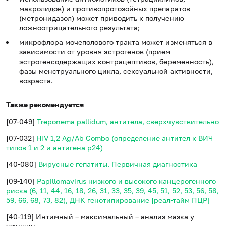
макролидов) и противопротозойных препаратов
(метронидазол) может приводить к получению
ложноотрицательного результата;
микрофлора мочеполового тракта может изменяться в
зависимости от уровня эстрогенов (прием
эстрогенсодержащих контрацептивов, беременность),
фазы менструального цикла, сексуальной активности,
возраста.
Также рекомендуется
[07-049]
Treponema pallidum, антитела, сверхчувствительно
[07-032]
HIV 1,2 Ag/Ab Combo (определение антител к ВИЧ
типов 1 и 2 и антигена p24)
[40-080]
Вирусные гепатиты. Первичная диагностика
[09-140]
Papillomavirus низкого и высокого канцерогенного
риска (6, 11, 44, 16, 18, 26, 31, 33, 35, 39, 45, 51, 52, 53, 56, 58,
59, 66, 68, 73, 82), ДНК генотипирование [реал-тайм ПЦР]
[40-119] Интимный – максимальный – анализ мазка у