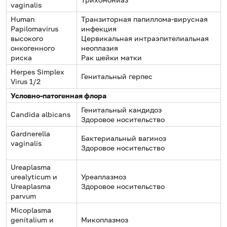
vaginalis
Human
Транзиторная папиллома-вирусная
Papilomavirus
инфекция
высокого
Цервикальная интраэпителиальная
онкогенного
неоплазия
риска
Рак шейки матки
Herpes Simplex
Генитальный герпес
Virus 1/2
Условно-патогенная флора
Генитальный кандидоз
Candida albicans
Здоровое носительство
Gardnerella
Бактериальный вагиноз
vaginalis
Здоровое носительство
Ureaplasma
urealyticum и
Уреаплазмоз
Ureaplasma
Здоровое носительство
parvum
Micoplasma
genitalium и
Микоплазмоз