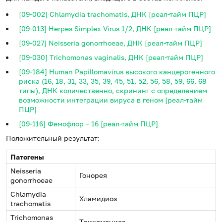
[09-002] Chlamydia trachomatis, ДНК [реал-тайм ПЦР]
[09-013] Herpes Simplex Virus 1/2, ДНК [реал-тайм ПЦР]
[09-027] Neisseria gonorrhoeae, ДНК [реал-тайм ПЦР]
[09-030] Trichomonas vaginalis, ДНК [реал-тайм ПЦР]
[09-184] Human Papillomavirus высокого канцерогенного
риска (16, 18, 31, 33, 35, 39, 45, 51, 52, 56, 58, 59, 66, 68
типы), ДНК количественно, скрининг с определением
возможности интеграции вируса в геном [реал-тайм
ПЦР]
[09-116] Фемофлор – 16 [реал-тайм ПЦР]
Положительный результат:
Патогены
Neisseria
Гонорея
gonorrhoeae
Сhlamydia
Хламидиоз
trachomatis
Trichomonas
Трихомониаз