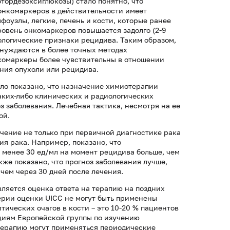
тордезоксиглюкозы) стало понятно, что
онкомаркеров в действительности имеет
оузлы, легкие, печень и кости, которые ранее
ровень онкомаркеров повышается задолго (2-9
ологические признаки рецидива. Таким образом,
 нуждаются в более точных методах
нкомаркеры более чувствительны в отношении
ния опухоли или рецидива.
ыло показано, что назначение химиотерапии
ких-либо клинических и радиологических
з заболевания. Лечебная тактика, несмотря на ее
ой.
чение не только при первичной диагностике рака
ия рака. Например, показано, что
 менее 30 ед/мл на момент рецидива больше, чем
же показано, что прогноз заболевания лучше,
чем через 30 дней после лечения.
ляется оценка ответа на терапию на поздних
ерии оценки UICC не могут быть применены
тических очагов в кости – это 10-20 % пациентов
ациям Европейской группы по изучению
 терапию могут применяться периодические