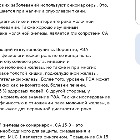
ских заболеваний используют онкомаркеры. Это,
ышается при наличии опухолевой ткани.
диагностике и мониторинге рака молочной
болеваний. Также хорошо изученным
аке молочной железы, является гликопротеин CA
нающий иммуноглобулины. Вероятно, РЭА
 физиологическая роль не до конца ясна.
и опухолевого роста, инвазии и
е молочной железы, но также и при многих
 раке толстой кишки, поджелудочной железы,
тательной железы. Более того, уровень РЭА может
аких как эндометриоз, болезни печени,
5 % здоровых людей. С другой стороны, у
 нормальное значение РЭА. Так как исследование
ифичностью в отношении рака молочной железы, в
пользуют для первичной диагностики рака
 железы онкомаркером. СА 15-3 – это
необходимого для защиты, смазывания и
го, MUC-1 является онкогеном. Повышение СА 15-