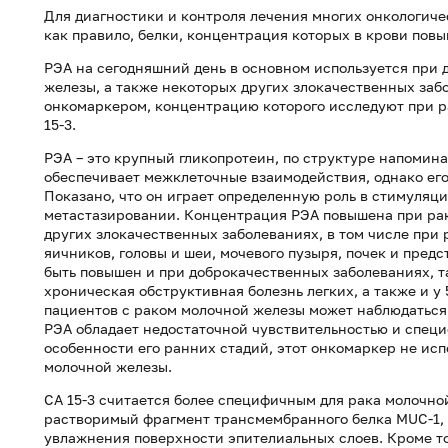
Для диагностики и контроля лечения многих онкологиче
как правило, белки, концентрация которых в крови пов
РЭА на сегодняшний день в основном используется при 
железы, а также некоторых других злокачественных за
онкомаркером, концентрацию которого исследуют при р
15-3.
РЭА – это крупный гликопротеин, по структуре напоми
обеспечивает межклеточные взаимодействия, однако его
Показано, что он играет определенную роль в стимуляци
метастазировании. Концентрация РЭА повышена при рак
других злокачественных заболеваниях, в том числе при
яичников, головы и шеи, мочевого пузыря, почек и предс
быть повышен и при доброкачественных заболеваниях, т
хроническая обструктивная болезнь легких, а также и у 
пациентов с раком молочной железы может наблюдаться
РЭА обладает недостаточной чувствительностью и спец
особенности его ранних стадий, этот онкомаркер не ис
молочной железы.
СА 15-3 считается более специфичным для рака молочной
растворимый фрагмент трансмембранного белка MUC-1, 
увлажнения поверхности эпителиальных слоев. Кроме то