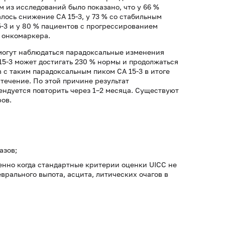
м из исследований было показано, что у 66 %
ось снижение СА 15-3, у 73 % со стабильным
-3 и у 80 % пациентов с прогрессированием
 онкомаркера.
 могут наблюдаться парадоксальные изменения
15-3 может достигать 230 % нормы и продолжаться
 с таким парадоксальным пиком СА 15-3 в итоге
течение. По этой причине результат
ндуется повторить через 1–2 месяца. Существуют
ов.
азов;
енно когда стандартные критерии оценки UICC не
врального выпота, асцита, литических очагов в