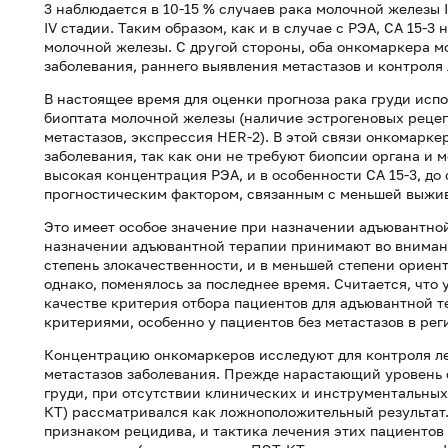
3 наблюдается в 10-15 % случаев рака молочной железы Iста
IV стадии. Таким образом, как и в случае с РЭА, СА 15-3
молочной железы. С другой стороны, оба онкомаркера м
заболевания, раннего выявления метастазов и контроля
В настоящее время для оценки прогноза рака груди исп
биоптата молочной железы (наличие эстрогеновых реце
метастазов, экспрессия HER-2). В этой связи онкомарке
заболевания, так как они не требуют биопсии органа и м
высокая концентрация РЭА, и в особенности СА 15-3, д
прогностическим фактором, связанным с меньшей выжив
Это имеет особое значение при назначении адъювантно
назначении адъювантной терапии принимают во внимани
степень злокачественности, и в меньшей степени ориен
однако, поменялось за последнее время. Считается, что 
качестве критерия отбора пациентов для адъювантной 
критериями, особенно у пациентов без метастазов в ре
Концентрацию онкомаркеров исследуют для контроля ле
метастазов заболевания. Прежде нарастающий уровень 
груди, при отсутствии клинических и инструментальных
КТ) рассматривался как ложноположительный результат
признаком рецидива, и тактика лечения этих пациентов