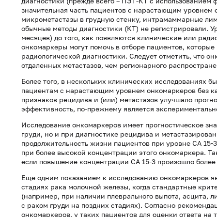
диагностики (прежде всего – ПЭТ-КТ с использованием ф
значительная часть пациентов с нарастающим уровнем 
микрометастазы в грудную стенку, интрамаммарные лимф
обычные методы диагностики (КТ) не регистрировали. У
месяцев) до того, как появляются клинические или ради
онкомаркеры могут помочь в отборе пациентов, которые
радиологической диагностики. Следует отметить, что о
отдаленных метастазов, чем регионарного распростране
Более того, в нескольких клинических исследованиях б
пациентам с нарастающим уровнем онкомаркеров без ка
признаков рецидива и (или) метастазов улучшало прогно
эффективность, по-прежнему является экспериментальн
Исследование онкомаркеров имеет прогностическое зна
груди, но и при диагностике рецидива и метастазирован
продолжительность жизни пациентов при уровне СА 15-3
при более высокой концентрации этого онкомаркера. Так
если повышение концентрации СА 15-3 произошло более 
Еще одним показанием к исследованию онкомаркеров яв
стадиях рака молочной железы, когда стандартные крит
(например, при наличии плеврального выпота, асцита, ли
с раком груди на поздних стадиях). Согласно рекоменд
онкомаркеров, у таких пациентов для оценки ответа на