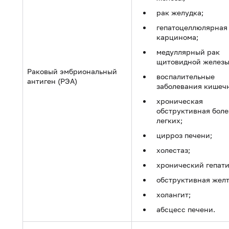
рак желудка;
гепатоцеллюлярная
карцинома;
медуллярный рак
щитовидной железы
Раковый эмбриональный
воспалительные
антиген (РЭА)
заболевания кишеч
хроническая
обструктивная боле
легких;
цирроз печени;
холестаз;
хронический гепати
обструктивная желт
холангит;
абсцесс печени.