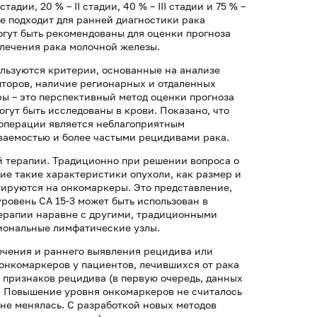
дии, 20 % – II стадии, 40 % – III стадии и 75 % –
 не подходит для ранней диагностики рака
огут быть рекомендованы для оценки прогноза
 лечения рака молочной железы.
ользуются критерии, основанные на анализе
пторов, наличие регионарных и отдаленных
ры – это перспективный метод оценки прогноза
огут быть исследованы в крови. Показано, что
о операции является неблагоприятным
аемостью и более частыми рецидивами рака.
й терапии. Традиционно при решении вопроса о
е такие характеристики опухоли, как размер и
тируются на онкомаркеры. Это представление,
уровень СА 15-3 может быть использован в
терапии наравне с другими, традиционными
гиональные лимфатические узлы.
чения и раннего выявления рецидива или
онкомаркеров у пациентов, лечившихся от рака
 признаков рецидива (в первую очередь, данных
. Повышение уровня онкомаркеров не считалось
 не менялась. С разработкой новых методов