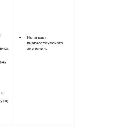
;
Не имеют
диагностического
ника;
значения.
знь
т;
уха;