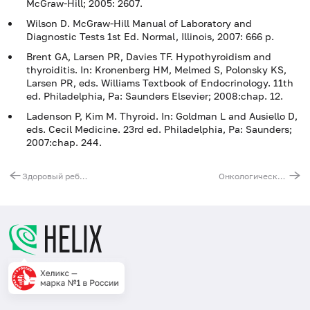
McGraw-Hill; 2005: 2607.
Wilson D. McGraw-Hill Manual of Laboratory and
Diagnostic Tests 1st Ed. Normal, Illinois, 2007: 666 p.
Brent GA, Larsen PR, Davies TF. Hypothyroidism and
thyroiditis. In: Kronenberg HM, Melmed S, Polonsky KS,
Larsen PR, eds. Williams Textbook of Endocrinology. 11th
ed. Philadelphia, Pa: Saunders Elsevier; 2008:chap. 12.
Ladenson P, Kim M. Thyroid. In: Goldman L and Ausiello D,
eds. Cecil Medicine. 23rd ed. Philadelphia, Pa: Saunders;
2007:chap. 244.
Здоровый ребенок
Онкологический скрининг щитовидной железы