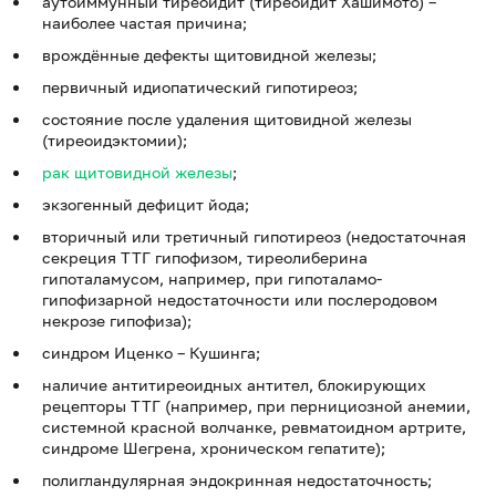
аутоиммунный тиреоидит (тиреоидит Хашимото) –
наиболее частая причина;
врождённые дефекты щитовидной железы;
первичный идиопатический гипотиреоз;
состояние после удаления щитовидной железы
(тиреоидэктомии);
рак щитовидной железы
;
экзогенный дефицит йода;
вторичный или третичный гипотиреоз (недостаточная
секреция ТТГ гипофизом, тиреолиберина
гипоталамусом, например, при гипоталамо-
гипофизарной недостаточности или послеродовом
некрозе гипофиза);
синдром Иценко – Кушинга;
наличие антитиреоидных антител, блокирующих
рецепторы ТТГ (например, при пернициозной анемии,
системной красной волчанке, ревматоидном артрите,
синдроме Шегрена, хроническом гепатите);
полигландулярная эндокринная недостаточность;