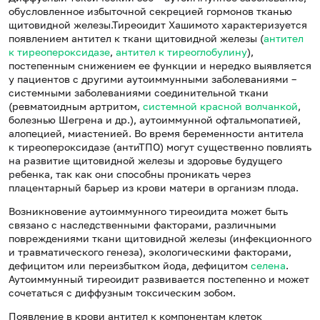
обусловленное избыточной секрецией гормонов тканью
щитовидной железы.Тиреоидит Хашимото характеризуется
появлением антител к ткани щитовидной железы (
антител
к тиреопероксидазе
,
антител к тиреоглобулину
),
постепенным снижением ее функции и нередко выявляется
у пациентов с другими аутоиммунными заболеваниями –
системными заболеваниями соединительной ткани
(ревматоидным артритом,
системной красной волчанкой
,
болезнью Шегрена и др.), аутоиммунной офтальмопатией,
алопецией, миастенией. Во время беременности антитела
к тиреопероксидазе (антиТПО) могут существенно повлиять
на развитие щитовидной железы и здоровье будущего
ребенка, так как они способны проникать через
плацентарный барьер из крови матери в организм плода.
Возникновение аутоиммунного тиреоидита может быть
связано с наследственными факторами, различными
повреждениями ткани щитовидной железы (инфекционного
и травматического генеза), экологическими факторами,
дефицитом или переизбытком йода, дефицитом
селена
.
Аутоиммунный тиреоидит развивается постепенно и может
сочетаться с диффузным токсическим зобом.
Появление в крови антител к компонентам клеток