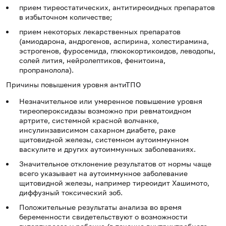
прием тиреостатических, антитиреоидных препаратов
в избыточном количестве;
прием некоторых лекарственных препаратов
(амиодарона, андрогенов, аспирина, холестирамина,
эстрогенов, фуросемида, глюкокортикоидов, леводопы,
солей лития, нейролептиков, фенитоина,
пропранолола).
Причины повышения уровня антиТПО
Незначительное или умеренное повышение уровня
тиреопероксидазы возможно при ревматоидном
артрите, системной красной волчанке,
инсулинзависимом сахарном диабете, раке
щитовидной железы, системном аутоиммунном
васкулите и других аутоиммунных заболеваниях.
Значительное отклонение результатов от нормы чаще
всего указывает на аутоиммунное заболевание
щитовидной железы, например тиреоидит Хашимото,
диффузный токсический зоб.
Положительные результаты анализа во время
беременности свидетельствуют о возможности