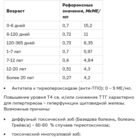
Референсные
Возраст
значения,
МкМЕ/
мл
0-6 дней
0,7
15,2
6-120 дней
0,72
11
120-365 дней
0,73
8,35
1–7 лет
0,7
5,97
7-12 лет
0,6
4,84
12-20 лет
0,51
4,3
Более 20 лет
0,27
4,2
Антитела к тиреопероксидазе (анти-ТПО): 0 – 9 МЕ/мл.
Повышение уровня Т4 св. и/или снижение ТТГ характерно
для гипертиреоза – гиперфункции щитовидной железы.
Возможные причины:
диффузный токсический зоб (Базедова болезнь, болезнь
Грейвса) – 60-80 % случаев тиреотоксикоза;
токсический многоузловой зоб;