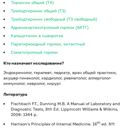
Тироксин общий (Т4)
Трийодтиронин общий (Т3)
Трийодтиронин свободный (Т3 свободный)
Адренокортикотропный гормон (АКТГ)
Кальцитонин в сыворотке
Паратиреоидный гормон, интактный
Соматотропный гормон
Кто назначает исследование?
Эндокринолог, терапевт, педиатр, врач общей практики,
акушер-гинеколог, кардиолог, ревматолог, аллерголог-
иммунолог, невролог, хирург.
Литература
Fischbach F.T., Dunning M.B. A Manual of Laboratory and
Diagnostic Tests, 8th Ed. Lippincott Williams & Wilkins,
2008: 1344 p.
th
Harrison's Principles of Internal Medicine. 16
ed. NY: