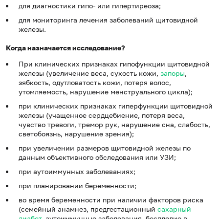
для диагностики гипо- или гипертиреоза;
для мониторинга лечения заболеваний щитовидной
железы.
Когда назначается исследование?
При клинических признаках гипофункции щитовидной
железы (увеличение веса, сухость кожи,
запоры
,
зябкость, одутловатость кожи, потеря волос,
утомляемость, нарушение менструального цикла);
при клинических признаках гиперфункции щитовидной
железы (учащенное сердцебиение, потеря веса,
чувство тревоги, тремор рук, нарушение сна, слабость,
светобоязнь, нарушение зрения);
при увеличении размеров щитовидной железы по
данным объективного обследования или УЗИ;
при аутоиммунных заболеваниях;
при планировании беременности;
во время беременности при наличии факторов риска
(семейный анамнез, предгестационный
сахарный
диабет
, аутоиммунные заболевания, бесплодие в