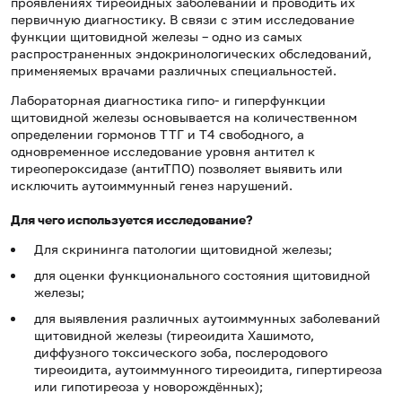
проявлениях тиреоидных заболеваний и проводить их
первичную диагностику. В связи с этим исследование
функции щитовидной железы – одно из самых
распространенных эндокринологических обследований,
применяемых врачами различных специальностей.
Лабораторная диагностика гипо- и гиперфункции
щитовидной железы основывается на количественном
определении гормонов ТТГ и Т4 свободного, а
одновременное исследование уровня антител к
тиреопероксидазе (антиТПО) позволяет выявить или
исключить аутоиммунный генез нарушений.
Для чего используется исследование?
Для скрининга патологии щитовидной железы;
для оценки функционального состояния щитовидной
железы;
для выявления различных аутоиммунных заболеваний
щитовидной железы (тиреоидита Хашимото,
диффузного токсического зоба, послеродового
тиреоидита, аутоиммунного тиреоидита, гипертиреоза
или гипотиреоза у новорождённых);