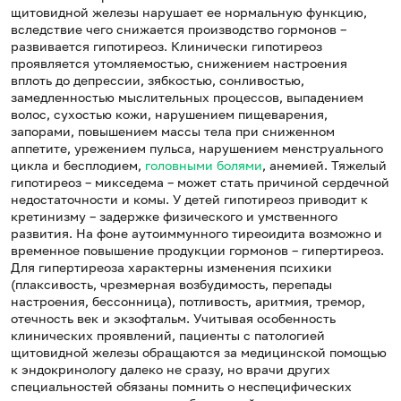
щитовидной железы нарушает ее нормальную функцию,
вследствие чего снижается производство гормонов –
развивается гипотиреоз. Клинически гипотиреоз
проявляется утомляемостью, снижением настроения
вплоть до депрессии, зябкостью, сонливостью,
замедленностью мыслительных процессов, выпадением
волос, сухостью кожи, нарушением пищеварения,
запорами, повышением массы тела при сниженном
аппетите, урежением пульса, нарушением менструального
цикла и бесплодием,
головными болями
, анемией. Тяжелый
гипотиреоз – микседема – может стать причиной сердечной
недостаточности и комы. У детей гипотиреоз приводит к
кретинизму – задержке физического и умственного
развития. На фоне аутоиммунного тиреоидита возможно и
временное повышение продукции гормонов – гипертиреоз.
Для гипертиреоза характерны изменения психики
(плаксивость, чрезмерная возбудимость, перепады
настроения, бессонница), потливость, аритмия, тремор,
отечность век и экзофтальм. Учитывая особенность
клинических проявлений, пациенты с патологией
щитовидной железы обращаются за медицинской помощью
к эндокринологу далеко не сразу, но врачи других
специальностей обязаны помнить о неспецифических