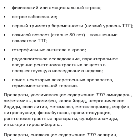
физический или эмоциональный стресс;
острое заболевание;
первый триместр беременности (низкий уровень ТТГ);
пожилой возраст (старше 80 лет) – повышенные
показатели ТТГ;
гетерофильные антитела в крови;
радиоизотопное исследование, парентеральное
введение рентгеноконтрастных веществ в
предшествующую исследованию неделю;
прием некоторых лекарственных препаратов,
гормзаместительной терапии.
Препараты, увеличивающие содержание
ТТГ
: амиодарон,
амфетамины, кломифен, калия йодид, неорганические
йодиды, соли лития, метимазол, метоклопрамид, морфин,
нитропруссид, фенилбутазон, пропилтиоурацил,
рентгеноконтрастные препараты, сульфониламиды,
инъекции тиреолиберина.
Препараты, снижающие содержание
ТТГ
: аспирин,