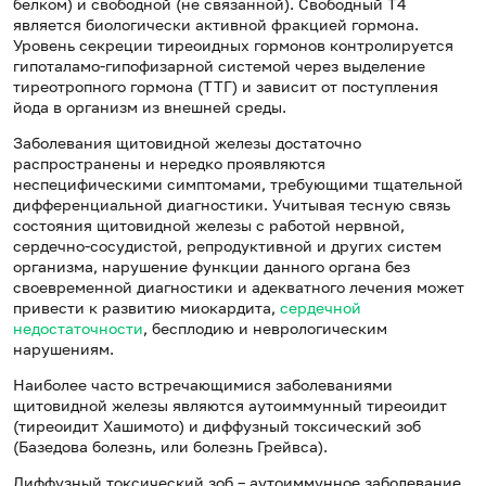
белком) и свободной (не связанной). Свободный Т4
является биологически активной фракцией гормона.
Уровень секреции тиреоидных гормонов контролируется
гипоталамо-гипофизарной системой через выделение
тиреотропного гормона (ТТГ) и зависит от поступления
йода в организм из внешней среды.
Заболевания щитовидной железы достаточно
распространены и нередко проявляются
неспецифическими симптомами, требующими тщательной
дифференциальной диагностики. Учитывая тесную связь
состояния щитовидной железы с работой нервной,
сердечно-сосудистой, репродуктивной и других систем
организма, нарушение функции данного органа без
своевременной диагностики и адекватного лечения может
привести к развитию миокардита,
сердечной
недостаточности
, бесплодию и неврологическим
нарушениям.
Наиболее часто встречающимися заболеваниями
щитовидной железы являются аутоиммунный тиреоидит
(тиреоидит Хашимото) и диффузный токсический зоб
(Базедова болезнь, или болезнь Грейвса).
Диффузный токсический зоб – аутоиммунное заболевание,