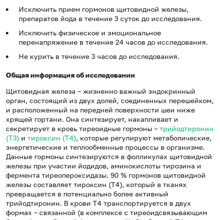
Исключить прием гормонов щитовидной железы,
препаратов йода в течение 3 суток до исследования.
Исключить физическое и эмоциональное
перенапряжение в течение 24 часов до исследования.
Не курить в течение 3 часов до исследования.
Общая информация об исследовании
Щитовидная железа – жизненно важный эндокринный
орган, состоящий из двух долей, соединенных перешейком,
и расположенный на передней поверхности шеи ниже
хрящей гортани. Она синтезирует, накапливает и
секретирует в кровь тиреоидные гормоны –
трийодтиронин
(Т3)
и
тироксин (Т4)
, которые регулируют метаболические,
энергетические и теплообменные процессы в организме.
Данные гормоны синтезируются в фолликулах щитовидной
железы при участии йодидов, аминокислоты тирозина и
фермента тиреопероксидазы. 90 % гормонов щитовидной
железы составляет тироксин (Т4), который в тканях
превращается в потенциально более активный
трийодтиронин. В крови Т4 транспортируется в двух
формах – связанной (в комплексе с тиреоидсвязывающим