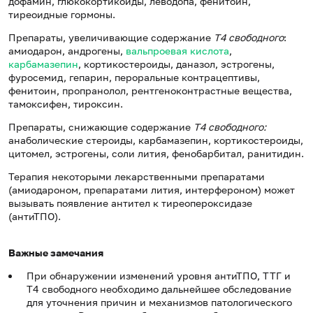
дофамин, глюкокортикоиды, леводопа, фенитоин,
тиреоидные гормоны.
Препараты, увеличивающие содержание
Т4 свободного
:
амиодарон, андрогены,
вальпроевая кислота
,
карбамазепин
, кортикостероиды, даназол, эстрогены,
фуросемид, гепарин, пероральные контрацептивы,
фенитоин, пропранолол, рентгеноконтрастные вещества,
тамоксифен, тироксин.
Препараты, снижающие содержание
Т4 свободного:
анаболические стероиды, карбамазепин, кортикостероиды,
цитомел, эстрогены, соли лития, фенобарбитал, ранитидин.
Терапия некоторыми лекарственными препаратами
(амиодароном, препаратами лития, интерфероном) может
вызывать появление антител к тиреопероксидазе
(антиТПО).
Важные замечания
При обнаружении изменений уровня антиТПО, ТТГ и
Т4 свободного необходимо дальнейшее обследование
для уточнения причин и механизмов патологического