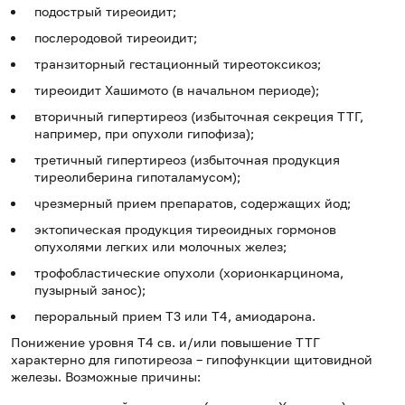
подострый тиреоидит;
послеродовой тиреоидит;
транзиторный гестационный тиреотоксикоз;
тиреоидит Хашимото (в начальном периоде);
вторичный гипертиреоз (избыточная секреция ТТГ,
например, при опухоли гипофиза);
третичный гипертиреоз (избыточная продукция
тиреолиберина гипоталамусом);
чрезмерный прием препаратов, содержащих йод;
эктопическая продукция тиреоидных гормонов
опухолями легких или молочных желез;
трофобластические опухоли (хорионкарцинома,
пузырный занос);
пероральный прием Т3 или Т4, амиодарона.
Понижение уровня Т4 св. и/или повышение ТТГ
характерно для гипотиреоза – гипофункции щитовидной
железы. Возможные причины: