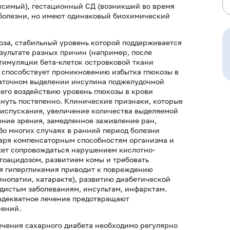
висимый), гестационный СД (возникший во время
болезни, но имеют одинаковый биохимический
оза, стабильный уровень которой поддерживается
зультате разных причин (например, после
тимуляции бета-клеток островковой ткани
способствует проникновению избытка глюкозы в
таточном выделении инсулина поджелудочной
его воздействию уровень глюкозы в крови
кнуть постепенно. Клинические признаки, которые
еиспускания, увеличение количества выделяемой
ение зрения, замедленное заживление ран,
о многих случаях в ранний период болезни
аря компенсаторным способностям организма и
жет сопровождаться нарушением кислотно-
етоацидозом, развитием комы и требовать
 гипергликемия приводит к повреждению
инопатии, катаракте), развитию диабетической
дистым заболеваниям, инсультам, инфарктам.
адекватное лечение предотвращают
нений.
ечения сахарного диабета необходимо регулярно