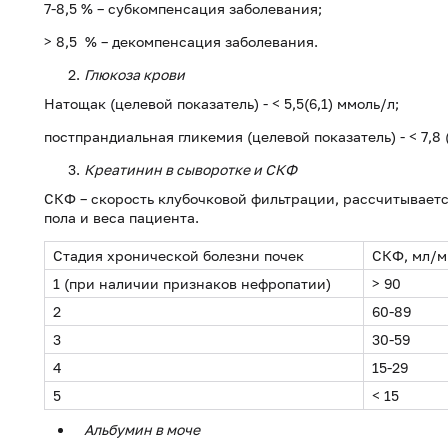
7-8,5 % – субкомпенсация заболевания;
> 8,5 % – декомпенсация заболевания.
Глюкоза крови
Натощак (целевой показатель) - < 5,5(6,1) ммоль/л;
постпрандиальная гликемия (целевой показатель) - < 7,8 
Креатинин в сыворотке и СКФ
СКФ – скорость клубочковой фильтрации, рассчитываетс
пола и веса пациента.
Стадия хронической болезни почек
СКФ, мл/м
1 (при наличии признаков нефропатии)
> 90
2
60-89
3
30-59
4
15-29
5
< 15
Альбумин в моче