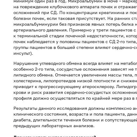
минимум один раз в год. Микроальбумин в моче – марке
на повреждение клубочкового аппарата почек и отражае
осложнений при СД. По концентрации креатинина и по
болезни почек, если таковая присутствует. На ранних с
микроальбуминурии без признаков явных потерь белка 
артериального давления. Примерно у трети пациентов с
к терминальной стадии почечной недостаточности, кото
почек наблюдается у половины пациентов с СД 2-го типа
группы пациентов в большей степени влияют сердечно-с
инсульт).
Нарушение углеводного обмена всегда влияет на метабо
особенно 2-го типа, сосудистые осложнения зависят не т
липидного обмена. Отмечается увеличение массы тела, 
холестерина, липопротеидов низкой плотности и снижен
приводит к прогрессирующему атеросклерозу. Липидогр
крови и риск развития сердечно-сосудистых осложнений
профиля должно осуществляться по крайней мере раз в 
Результаты данного исследования должны комплексно а
клинического состояния, возраста и пола пациента, дан
диабета, длительности течения болезни и сопутствующе
предыдущих лабораторных анализов.