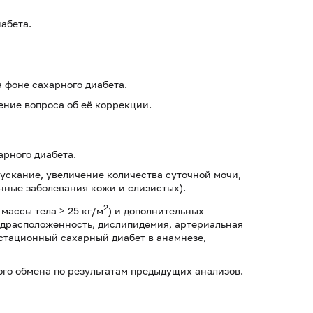
абета.
 фоне сахарного диабета.
ние вопроса об её коррекции.
арного диабета.
ускание, увеличение количества суточной мочи,
нные заболевания кожи и слизистых).
2
массы тела > 25 кг/м
) и дополнительных
едрасположенность, дислипидемия, артериальная
естационный сахарный диабет в анамнезе,
го обмена по результатам предыдущих анализов.