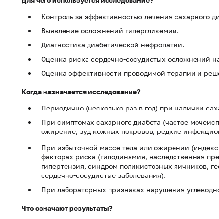
Для чего используется исследование?
Контроль за эффективностью лечения сахарного ди
Выявление осложнений гипергликемии.
Диагностика диабетической нефропатии.
Оценка риска сердечно-сосудистых осложнений на
Оценка эффективности проводимой терапии и реше
Когда назначается исследование?
Периодично (несколько раз в год) при наличии сах
При симптомах сахарного диабета (частое мочеисп
ожирение, зуд кожных покровов, редкие инфекцио
При избыточной массе тела или ожирении (индекс 
факторах риска (гиподинамия, наследственная пр
гипертензия, синдром поликистозных яичников, г
сердечно-сосудистые заболевания).
При лабораторных признаках нарушения углеводно
Что означают результаты?