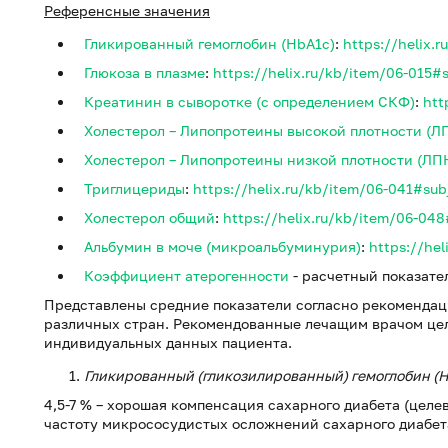
Референсные значения
Гликированный гемоглобин (HbA1c)
:
https://helix.
Глюкоза в плазме
:
https://helix.ru/kb/item/06-015#
Креатинин в сыворотке (с определением СКФ)
:
htt
Холестерол – Липопротеины высокой плотности (Л
Холестерол – Липопротеины низкой плотности (ЛП
Триглицериды
:
https://helix.ru/kb/item/06-041#sub
Холестерол общий
:
https://helix.ru/kb/item/06-048
Альбумин в моче (микроальбуминурия)
:
https://hel
Коэффициент атерогенности
- расчетный показател
Представлены средние показатели согласно рекоменда
различных стран. Рекомендованные лечащим врачом цел
индивидуальных данных пациента.
Гликированный (гликозилированный) гемоглобин (
4,5-7 % – хорошая компенсация сахарного диабета (целе
частоту микрососудистых осложнений сахарного диабет