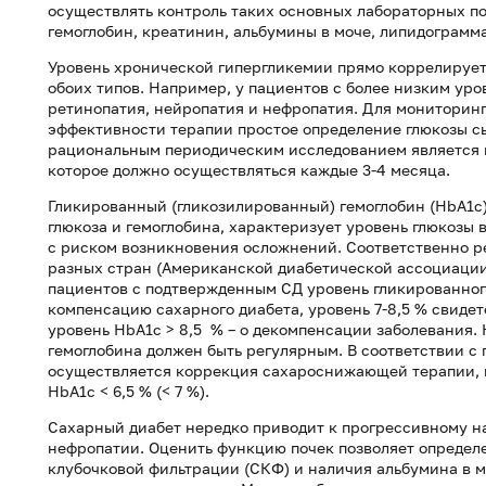
осуществлять контроль таких основных лабораторных по
гемоглобин, креатинин, альбумины в моче, липидограмма
Уровень хронической гипергликемии прямо коррелирует
обоих типов. Например, у пациентов с более низким уро
ретинопатия, нейропатия и нефропатия. Для мониторинг
эффективности терапии простое определение глюкозы с
рациональным периодическим исследованием является в
которое должно осуществляться каждые 3-4 месяца.
Гликированный (гликозилированный) гемоглобин (HbA1c)
глюкоза и гемоглобина, характеризует уровень глюкозы 
с риском возникновения осложнений. Соответственно 
разных стран (Американской диабетической ассоциации
пациентов с подтвержденным СД уровень гликированного
компенсацию сахарного диабета, уровень 7-8,5 % свидет
уровень HbA1c > 8,5 % – о декомпенсации заболевания. 
гемоглобина должен быть регулярным. В соответствии с
осуществляется коррекция сахароснижающей терапии, 
HbA1c < 6,5 % (< 7 %).
Сахарный диабет нередко приводит к прогрессивному н
нефропатии. Оценить функцию почек позволяет определ
клубочковой фильтрации (СКФ) и наличия альбумина в м