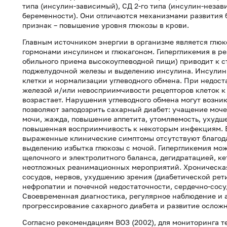
типа (инсулин-зависимый), СД 2-го типа (инсулин-неза
беременности). Они отличаются механизмами развития 
признак – повышение уровня глюкозы в крови.
Главным источником энергии в организме является глюк
гормонами инсулином и глюкагоном. Гипергликемия в ре
обильного приема высокоуглеводной пищи) приводит к с
поджелудочной железы и выделению инсулина. Инсулин 
клетки и нормализации углеводного обмена. При недос
железой и/или невосприимчивости рецепторов клеток к 
возрастает. Нарушения углеводного обмена могут возни
позволяют заподозрить сахарный диабет: учащение моч
мочи, жажда, повышение аппетита, утомляемость, ухудш
повышенная восприимчивость к некоторым инфекциям. В
выраженные клинические симптомы отсутствуют благод
выделению избытка глюкозы с мочой. Гипергликемия мо
щелочного и электролитного баланса, дегидратацией, к
неотложных реанимационных мероприятий. Хроническая
сосудов, нервов, ухудшению зрения (диабетической рет
нефропатии и почечной недостаточности, сердечно-сосу
Своевременная диагностика, регулярное наблюдение и 
прогрессирование сахарного диабета и развитие ослож
Согласно рекомендациям ВОЗ (2002), для мониторинга т