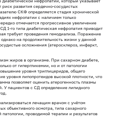
р диабетической нефропатии, который указывает
т риск развития сердечно-сосудистых
казателю СКФ определяется стадия хронической
тадиях нефропатии с наличием только
нередко отмечается прогрессивное увеличение
 СД 1-го типа диабетическая нефропатия приводит
рая требует проведения гемодиализа. Поражение
, однако на продолжительность жизни у данной
осудистые осложнения (атеросклероз, инфаркт,
лизм жиров в организме. При сахарном диабете,
олько от гипергликемии, но и от патологии
повышение уровня триглицеридов, общего
ие уровня липопротеидов высокой плотности, что
амма позволяет оценить атерогенность плазмы
. У пациентов с СД определение липидного
год.
нализироваться лечащим врачом с учётом
ных объективного осмотра, типа сахарного
й патологии, проводимой терапии и результатов