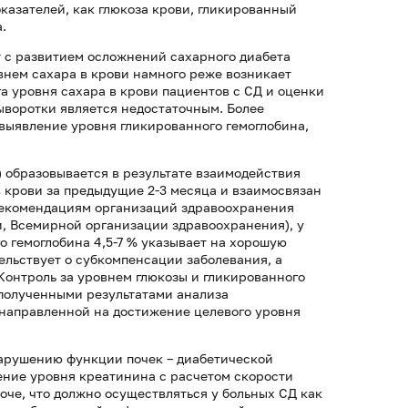
казателей, как глюкоза крови, гликированный
.
 с развитием осложнений сахарного диабета
внем сахара в крови намного реже возникает
а уровня сахара в крови пациентов с СД и оценки
ыворотки является недостаточным. Более
ыявление уровня гликированного гемоглобина,
 образовывается в результате взаимодействия
в крови за предыдущие 2-3 месяца и взаимосвязан
рекомендациям организаций здравоохранения
, Всемирной организации здравоохранения), у
 гемоглобина 4,5-7 % указывает на хорошую
ельствует о субкомпенсации заболевания, а
Контроль за уровнем глюкозы и гликированного
 полученными результатами анализа
направленной на достижение целевого уровня
арушению функции почек – диабетической
ение уровня креатинина с расчетом скорости
оче, что должно осуществляться у больных СД как