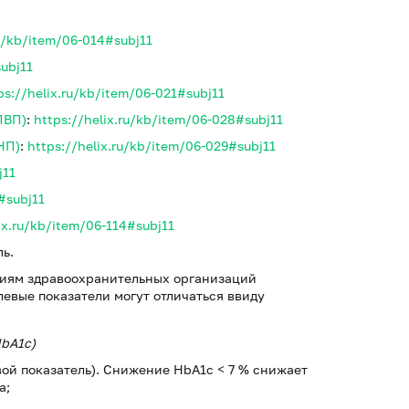
ru/kb/item/06-014#subj11
subj11
ps://helix.ru/kb/item/06-021#subj11
ПВП)
:
https://helix.ru/kb/item/06-028#subj11
НП)
:
https://helix.ru/kb/item/06-029#subj11
j11
#subj11
ix.ru/kb/item/06-114#subj11
ь.
циям здравоохранительных организаций
евые показатели могут отличаться ввиду
HbA1c)
вой показатель). Cнижение HbA1c < 7 % снижает
а;