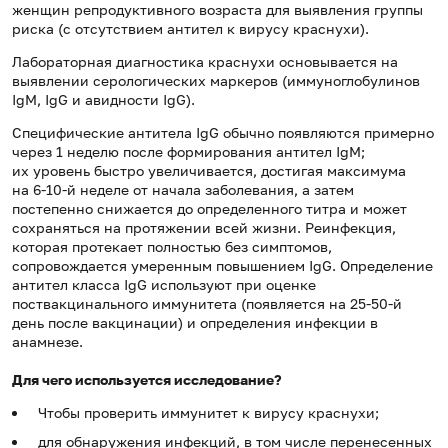
женщин репродуктивного возраста для выявления группы
риска (с отсутствием антител к вирусу краснухи).
Лабораторная диагностика краснухи основывается на
выявлении серологических маркеров (иммуноглобулинов
IgМ, IgG и авидности IgG).
Специфические антитела
IgG
обычно появляются примерно
через 1 неделю после формирования антител
IgM
;
их
уровень быстро увеличивается, достигая максимума
на
6-10-й неделе от
начала заболевания, а
затем
постепенно снижается до
определенного титра и может
сохраняться на
протяжении всей жизни. Реинфекция,
которая протекает полностью без симптомов,
сопровождается умеренным повышением
IgG
. Определение
антител класса
IgG
используют при оценке
поствакцинального иммунитета (появляется на 25-50-й
день после вакцинации) и определения инфекции в
анамнезе.
Для чего используется исследование?
Чтобы проверить иммунитет к вирусу краснухи;
для обнаружения инфекций, в том числе перенесенных