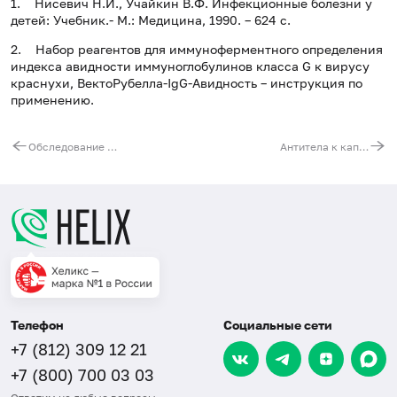
1.
Нисевич Н.И., Учайкин В.Ф.
Инфекционные болезни у
детей: Учебник.- М.: Медицина, 1990. – 624 с.
2. Набор реагентов для иммуноферментного определения
индекса авидности иммуноглобулинов класса G к вирусу
краснухи,
ВектоРубелла-IgG-Авидность
– инструкция по
применению.
Обследование печени: скрининг
Антитела к капсидному антигену вируса Эпштейна - Барр (VBA VCA, IgG) с определением авидности
Телефон
Социальные сети
+7 (812) 309 12 21
+7 (800) 700 03 03