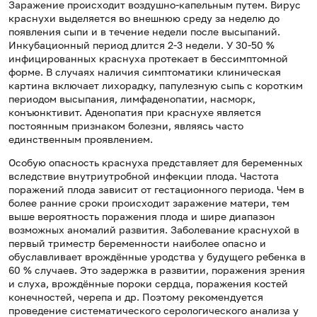
Заражение происходит воздушно-капельным путем. Вирус
краснухи выделяется во внешнюю среду за неделю до
появления сыпи и в течение недели после высыпаний.
Инкубационный период длится 2-3 недели. У 30-50 %
инфицированных краснуха протекает в бессимптомной
форме. В случаях наличия симптоматики клиническая
картина включает лихорадку, папулезную сыпь с
коротким
периодом высыпания, лимфаденопатии, насморк,
конъюнктивит. Аденопатия при краснухе является
постоянным признаком болезни, являясь часто
единственным проявлением.
Особую опасность краснуха представляет для беременных
вследствие внутриутробной инфекции плода. Частота
поражений плода зависит от гестационного периода. Чем в
более ранние сроки происходит заражение матери, тем
выше вероятность поражения плода и шире диапазон
возможных аномалий развития. Заболевание краснухой в
первый триместр беременности наиболее опасно и
обуславливает врождённые уродства у будущего ребенка в
60 % случаев. Это задержка в развитии, поражения зрения
и слуха, врождённые пороки сердца, поражения костей
конечностей, черепа и др. Поэтому рекомендуется
проведение систематического серологического анализа у