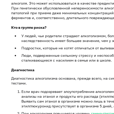
алкоголя. Это может использоваться в качестве предикти
При генетически обусловленной непереносимости алког
патологий при приеме даже минимальных концентраций 
ферментов и, соответственно, длительного повреждающе
Кто в группе риска?
У людей, чьи родители страдают алкоголизмом, бо
наследственность имеет большее значение, чем у 
Подростки, которые не хотят отличаться от выпив
Люди, подверженные сильному стрессу и неспособн
сталкивающиеся с насилием в семье или в школе.
Диагностика
Диагностика алкоголизма основана, прежде всего, на с
тестами.
Если врач подозревает злоупотребление алкоголем
анализы на этанол и продукты его распада (этилгл
Выявить сам этанол в организме можно лишь в тече
этилглюкуронид присутствует в организме 5 дней, 
При алкоголизме повышается уровень
гамма-глюта