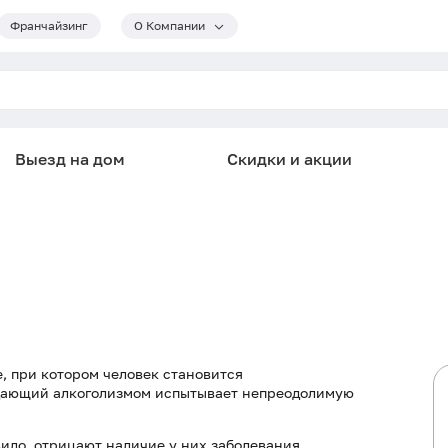
Франчайзинг
О Компании
Выезд на дом
Скидки и акции
, при котором человек становится
адающий алкоголизмом испытывает непреодолимую
ило, отрицают наличие у них заболевания.