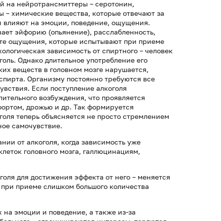
ий на нейротрансмиттеры – серотонин,
ы – химические вещества, которые отвечают за
и влияют на эмоции, поведение, ощущения.
ает эйфорию (опьянение), расслабленность,
о те ощущения, которые испытывают при приеме
хологическая зависимость от спиртного – человек
голь. Однако длительное употребление его
ких веществ в головном мозге нарушается,
спирта. Организму постоянно требуются все
увствия. Если поступление алкоголя
лительного возбуждения, что проявляется
фортом, дрожью и др. Так формируется
голя теперь объясняется не просто стремлением
ное самочувствие.
ии от алкоголя, когда зависимость уже
леток головного мозга, галлюцинациям,
голя для достижения эффекта от него – меняется
 при приеме слишком большого количества
на эмоции и поведение, а также из-за