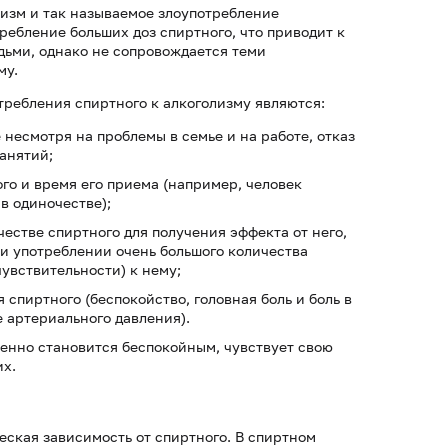
изм и так называемое злоупотребление
требление больших доз спиртного, что приводит к
дьми, однако не сопровождается теми
му.
ребления спиртного к алкоголизму являются:
 несмотря на проблемы в семье и на работе, отказ
анятий;
го и время его приема (например, человек
 в одиночестве);
естве спиртного для получения эффекта от него,
ри употреблении очень большого количества
увствительности) к нему;
спиртного (беспокойство, головная боль и боль в
е артериального давления).
енно становится беспокойным, чувствует свою
их.
ская зависимость от спиртного. В спиртном