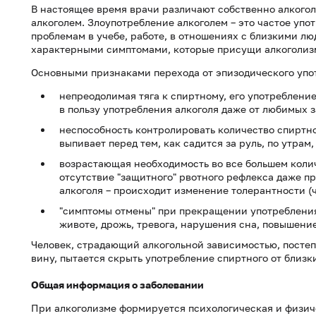
В настоящее время врачи различают собственно алкогол
алкоголем. Злоупотребление алкоголем – это частое упо
проблемам в учебе, работе, в отношениях с близкими лю
характерными симптомами, которые присущи алкоголиз
Основными признаками перехода от эпизодического упот
непреодолимая тяга к спиртному, его употребление
в пользу употребления алкоголя даже от любимых з
неспособность контролировать количество спиртно
выпивает перед тем, как садится за руль, по утрам,
возрастающая необходимость во все большем колич
отсутствие "защитного" рвотного рефлекса даже п
алкоголя – происходит изменение толерантности (ч
"симптомы отмены" при прекращении употребления 
животе, дрожь, тревога, нарушения сна, повышени
Человек, страдающий алкогольной зависимостью, постеп
вину, пытается скрыть употребление спиртного от близк
Общая информация о заболевании
При алкоголизме формируется психологическая и физиче