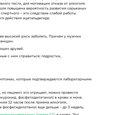
вного теста, для мотивации отказа от алкоголя.
оля повышена вероятность развития серьезных
спиртного – это следствие слабой работы
го действия ацетальдегида.
лее высокий риск заболеть. Причем у мужчин
женщин.
ающих друзей.
ые с ним справиться; подростки,
имптомах, которые подтверждаются лабораторными
, но пациент это отрицает, можно провести
юкуронид, фосфатидилэтанол) в крови и моче.
ние 12 часов после приема алкоголя,
а фосфатидилэтанол еще дольше – до 3 недель.
милтранспептидазы (гамма-ГТ)
в крови. Это