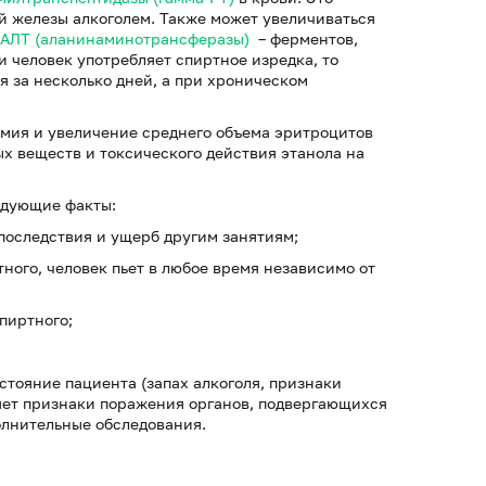
й железы алкоголем. Также может увеличиваться
АЛТ (аланинаминотрансферазы)
– ферментов,
и человек употребляет спиртное изредка, то
 за несколько дней, а при хроническом
емия и увеличение среднего объема эритроцитов
х веществ и токсического действия этанола на
едующие факты:
 последствия и ущерб другим занятиям;
ного, человек пьет в любое время независимо от
спиртного;
тояние пациента (запах алкоголя, признаки
ляет признаки поражения органов, подвергающихся
олнительные обследования.