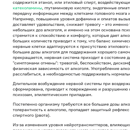
содержится этанол, или этиловый спирт, воздействующ
катехоламины
, глутаминовую кислоту, эндогенные опиат
передачу информации между клетками головного мозга 
Например, повышение уровня дофамина и опиатов вызыв
доставляет удовольствие, снижает тревогу – это именн
небольших доз алкоголя, и именно на этом основана пси
стремится к спокойствию и комфорту, которые дает алко
больших количеств приводит к тому, что баланс химичес
нервные клетки адаптируются к присутствию этилового 
большие дозы алкоголя для поддержания хорошего самоч
прекращается, нервная система приходит в состояние д
"симптомами отмены": тревогой, беспокойством, диском
физическая зависимость от алкоголя. Употребление алко
расслабиться, а необходимостью поддерживать нормаль
Длительное возбуждение нервной системы при воздержан
сформирована, приводит к повреждению и разрушению к
психозам, эпилептическим припадкам.
Постепенно организму требуются все большие дозы алко
толерантность к алкоголю, пропадает защитный рефлекс
спиртного (рвота).
Из-за изменения уровня нейротрансмиттеров, влияющих 