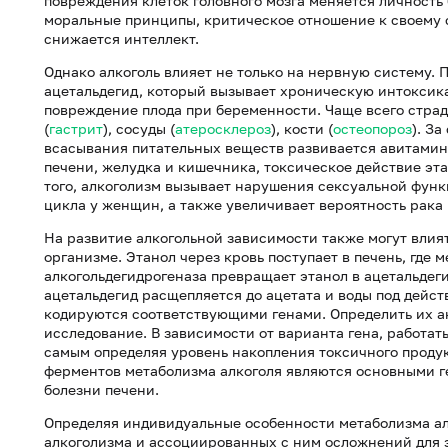
повреждения клеток головного мозга меняется личность
моральные принципы, критическое отношение к своему 
снижается интеллект.
Однако алкоголь влияет не только на нервную систему. 
ацетальдегид, который вызывает хроническую интоксика
повреждение плода при беременности. Чаще всего страд
(
гастрит
), сосуды (
атеросклероз
), кости (
остеопороз
). З
всасывания питательных веществ развивается авитамин
печени, желудка и кишечника, токсическое действие эт
того, алкоголизм вызывает нарушения сексуальной фун
цикла у женщин, а также увеличивает вероятность рака 
На развитие алкогольной зависимости также могут влия
организме. Этанол через кровь поступает в печень, где
алкогольдегидрогеназа превращает этанол в ацетальде
ацетальдегид расщепляется до ацетата и воды под дейс
кодируются соответствующими генами. Определить их а
исследование. В зависимости от варианта гена, работат
самым определяя уровень накопления токсичного продукт
ферментов метаболизма алкоголя являются основными г
болезни печени.
Определяя индивидуальные особенности метаболизма ал
алкоголизма и ассоциированных с ним осложнений для