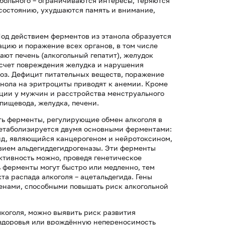
 больного – ограничиваются интересы, теряются
состоянию, ухудшаются память и внимание,
Под действием ферментов из этанола образуется
цию и поражение всех органов, в том числе
ают печень (алкогольный гепатит), желудок
а счет повреждения желудка и нарушения
оз. Дефицит питательных веществ, поражение
анола на эритроциты приводят к анемии. Кроме
кции у мужчин и расстройства менструального
пищевода, желудка, печени.
ть ферменты, регулирующие обмен алкоголя в
 метаболизируется двумя основными ферментами:
гид, являющийся канцерогеном и нейротоксином,
твием альдегиддегидрогеназы. Эти ферменты
ктивность можно, проведя генетическое
ь ферменты могут быстро или медленно, тем
а распада алкоголя – ацетальдегида. Гены
енами, способными повышать риск алкогольной
коголя, можно выявить риск развития
 здоровья или врождённую непереносимость