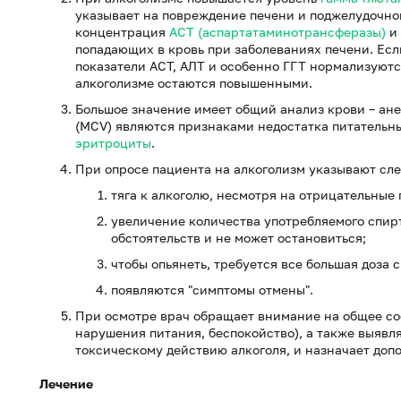
указывает на повреждение печени и поджелудочно
концентрация
АСТ (аспартатаминотрансферазы)
и
попадающих в кровь при заболеваниях печени. Есл
показатели АСТ, АЛТ и особенно ГГТ
нормализуются
алкоголизме остаются повышенными.
Большое значение имеет общий анализ крови – ан
(МСV) являются признаками недостатка питательны
эритроциты
.
При опросе пациента на алкоголизм указывают сл
тяга к алкоголю, несмотря на отрицательные
увеличение количества употребляемого спирт
обстоятельств и не может остановиться;
чтобы опьянеть, требуется все большая доза 
появляются "симптомы отмены".
При осмотре врач обращает внимание на общее сос
нарушения питания, беспокойство), а также выяв
токсическому действию алкоголя, и назначает доп
Лечение