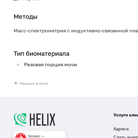
Методы
Масс-спектрометрия с индуктивно-связанной пл
Тип биоматериала
Разовая порция мочи
Мышьяк в моче
Услуги кли
Адреса
Сдать анал