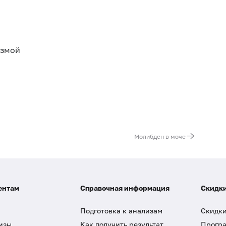
азмой
Молибден в моче
ентам
Справочная информация
Скидки
Подготовка к анализам
Скидки
изы
Как получить результат
Програ