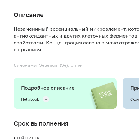
Описание
Незаменимый эссенциальный микроэлемент, кот
антиоксидантных и других клеточных ферментов 
свойствами. Концентрация селена в моче отража
в организм.
Синонимы
Selenium (Se), Urine
Подробное описание
При
Helixbook
Скач
Срок выполнения
до 4 суток