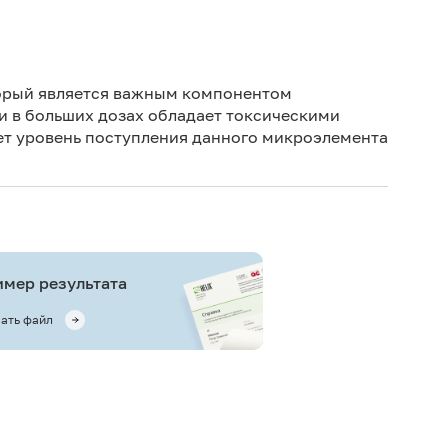
Иск
Иск
орый является важным компонентом
сб
и в больших дозах обладает токсическими
ет уровень поступления данного микроэлемента
мер результата
ать файл