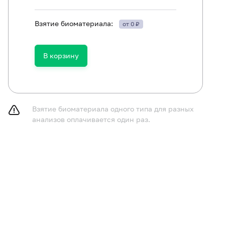
Взятие биоматериала:
от 0 ₽
лючить из рациона алкоголь в течение 24 часов до исс
лючить (по согласованию с врачом) прием мочегонных 
ора мочи.
В корзину
Взятие биоматериала одного типа для разных
анализов оплачивается один раз.