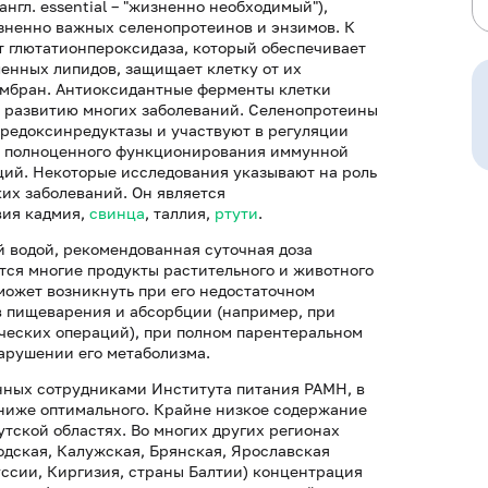
гл. essential – "жизненно необходимый"),
зненно важных селенопротеинов и энзимов. К
 глютатионпероксидаза, который обеспечивает
енных липидов, защищает клетку от их
ембран. Антиоксидантные ферменты клетки
 развитию многих заболеваний. Селенопротеины
оредоксинредуктазы и участвуют в регуляции
я полноценного функционирования иммунной
ций. Некоторые исследования указывают на роль
их заболеваний. Он является
вия кадмия,
свинца
, таллия,
ртути
.
й водой, рекомендованная суточная доза
тся многие продукты растительного и животного
может возникнуть при его недостаточном
в пищеварения и абсорбции (например, при
ческих операций), при полном парентеральном
арушении его метаболизма.
нных сотрудниками Института питания РАМН, в
 ниже оптимального. Крайне низкое содержание
утской областях. Во многих других регионах
одская, Калужская, Брянская, Ярославская
уссии, Киргизия, страны Балтии) концентрация