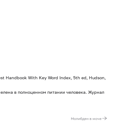
Test Handbook With Key Word Index, 5th ed, Hudson,
е селена в полноценном питании человека. Журнал
Молибден в моче