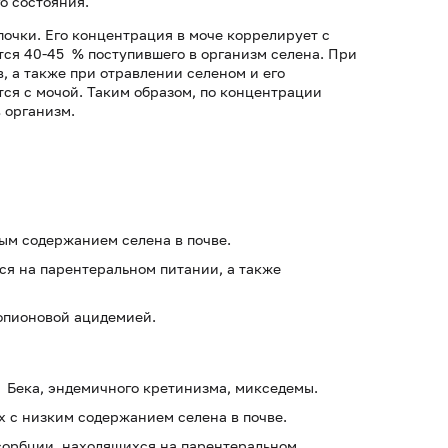
о состояния.
очки. Его концентрация в моче коррелирует с
тся 40-45 % поступившего в организм селена. При
 а также при отравлении селеном и его
ся с мочой. Таким образом, по концентрации
в организм.
ым содержанием селена в почве.
ся на парентеральном питании, а также
опионовой ацидемией.
 Бека, эндемичного кретинизма, микседемы.
 с низким содержанием селена в почве.
сорбции, находящихся на парентеральном