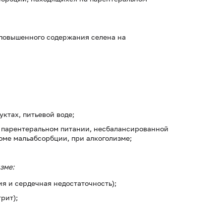
 повышенного содержания селена на
ктах, питьевой воде;
и парентеральном питании, несбалансированной
оме мальабсорбции, при алкоголизме;
зме:
я и сердечная недостаточность);
рит);