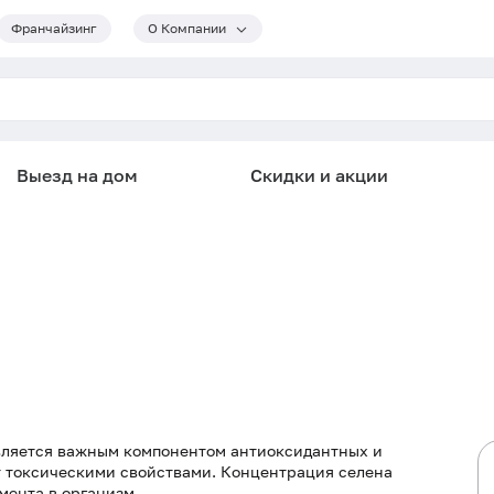
Франчайзинг
О Компании
Выезд на дом
Скидки и акции
ляется важным компонентом антиоксидантных и
т токсическими свойствами. Концентрация селена
мента в организм.