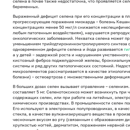
селена в почве также недостаточна, что проявляется с
беременных.
Выраженный дефицит селена при его концентрации в пла
прогрессирующее поражение миокарда – болезнь Кешан
концентрациях менее 50 мкг/л снижается неспецифичес
любым патогенным воздействиям), нарушается репродук
онкологических заболеваний. Нехватка селена может пр
уменьшением трийодтиронинконтролируемого синтеза с
одновременном дефиците селена и йода развивается
ги
а у детей – задержкой роста и нарушением умственного
кистозный фиброз поджелудочной железы, бронхиальную
системы и ряд других патологических состояний. Недос
микроэлементов рассматривается в качестве этиологич
болезни) – остеоартроза с множественными деформация
В больших дозах селен вызывает отравление – селенизм.
составляет 5 мг. Селенотоксикоз может возникнуть при
содержащих селен, или при работе на литейных, элект
химических производствах. В промышленности селен по
Его используют в электронных полупроводниках, в каче
стекла, в качестве вулканизирующего вещества в произ
чесночным вкусом во рту (связанным с образованием ди
хрупкостью ногтей, дерматитом, поражением нервной си