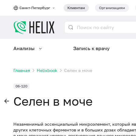
Санкт-Петербург
Клиентам
Организациям
Анализы
Запись к врачу
Главная
Helixbook
Селен в моче
06-120
Селен в моче
Незаменимый эссенциальный микроэлемент, который яв
других клеточных ферментов и в больших дозах обладае
в моче отражает уровень поступления данного микроэле