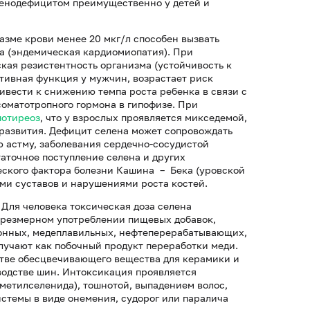
еленодефицитом преимущественно у детей и
зме крови менее 20 мкг/л способен вызвать
а (эндемическая кардиомиопатия). При
кая резистентность организма (устойчивость к
тивная функция у мужчин, возрастает риск
ивести к снижению темпа роста ребенка в связи с
оматотропного гормона в гипофизе. При
потиреоз
, что у взрослых проявляется микседемой,
 развития. Дефицит селена может сопровождать
 астму, заболевания сердечно-сосудистой
таточное поступление селена и других
еского фактора болезни Кашина – Бека (уровской
ми суставов и нарушениями роста костей.
 Для человека токсическая доза селена
 чрезмерном употреблении пищевых добавок,
ронных, медеплавильных, нефтеперерабатывающих,
лучают как побочный продукт переработки меди.
стве обесцвечивающего вещества для керамики и
водстве шин. Интоксикация проявляется
метилселенида), тошнотой, выпадением волос,
стемы в виде онемения, судорог или паралича