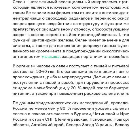
Селен – незаменимый эссенциальный микроэлемент (от ан
который является ключевым компонентом некоторых жи
таким Se-зависимым ферментам относится антиоксидант
нейтрализацию свободных радикалов и перекисно окисл
повреждающего воздействия на структуру и функции м
препятствуют оксидативному стрессу, способствующему
входят в состав ферментов йодтирониндейодиназы I, ти
функций щитовидной железы. Селен имеет значение дл
системы, а также для выполнения репродуктивных функ
данного микроэлемента в предупреждении онкологическ
антагонистом
мышьяка
, защищает организм от воздейст
В организм человека селен поступает с пищей и питьево
составляет 50-70 мкг. Его основными источниками являю
происхождения, рыба и морепродукты. Дефицит селена 
поступлении с пищей и водой, при нарушении процессо
синдроме мальабсорбции, у 20 % людей после бариатри
питании, а также при повышенном расходе селена или н
По данным эпидемиологических исследований, проведе
России не менее чем у 80 % населения уровень селена
селена в почвах отмечается в Бурятии, Читинской и Ирк
России и стран СНГ (Ленинградская, Псковская, Новгор
области, Алтайский край, Северо-Запад Украины, Белор