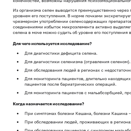
конечностей, возможны нарушения психоэмоциональног
Из организма селен выводится преимущественно через п
уровнем его поступления. В норме почками экскретируе
чрезмерном употреблении селенсодержащих препаратов,
соединениями избыток микроэлемента активно выделяет
селена в моче можно судить об уровне его поступления 
Для чего используется исследование?
Для диагностики дефицита селена.
Для диагностики селенизма (отравления селеном).
Для обследования людей в регионах с недостаточн
Для мониторинга пациентов, длительно находящих
пациентов после бариатрических операций.
Для мониторинга пациентов с мальабсорбцией, пр
Когда назначается исследование?
При симптомах болезни Кешана, болезни Кашина –
При обследовании людей, проживающих в регионах
При обследовании пациентов с синдромом мальаб