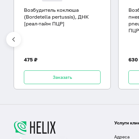
Возбудитель коклюша
Воз
(Bordetella pertussis), ДНК
пне
[реал-тайм ПЦР]
pne
ПЦР
475 ₽
630
Заказать
Услуги кли
Адреса