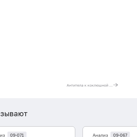
Антитела к коклюшной палочке (Bordetella pertussis, IgG)
азывают
из
09-071
Анализ
09-067