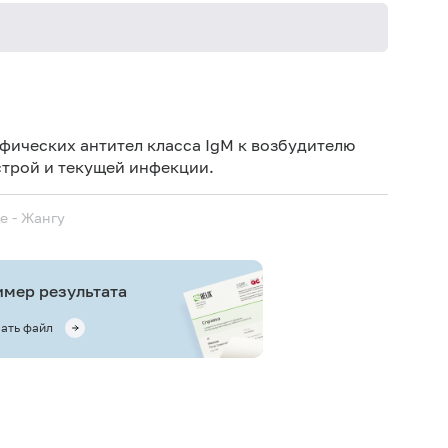
Не кури
фических антител класса IgМ к возбудителю
острой и текущей инфекции.
е - Жангу
мер результата
ать файл