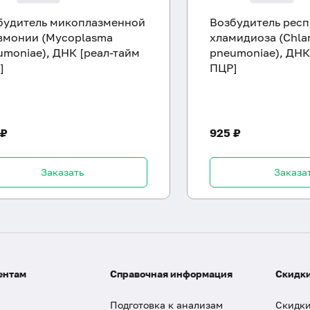
будитель микоплазменной
Возбудитель рес
вмонии (Mycoplasma
хламидиоза (Chla
umoniae), ДНК [реал-тайм
pneumoniae), ДНК
]
ПЦР]
 ₽
925 ₽
Заказать
Заказа
ентам
Справочная информация
Скидки
Подготовка к анализам
Скидки