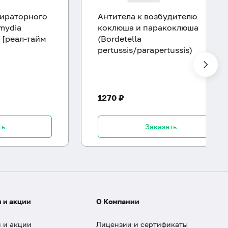
пираторного
Антитела к возбудителю
mydia
коклюша и паракоклюша
 [реал-тайм
(Bordetella
pertussis/parapertussis)
1270 ₽
ть
Заказать
 и акции
О Компании
 и акции
Лицензии и сертификаты