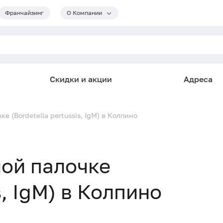
Франчайзинг
О Компании
Скидки и акции
Адреса
е (Bordetella pertussis, IgM) в Колпино
ой палочке
s, IgM) в Колпино