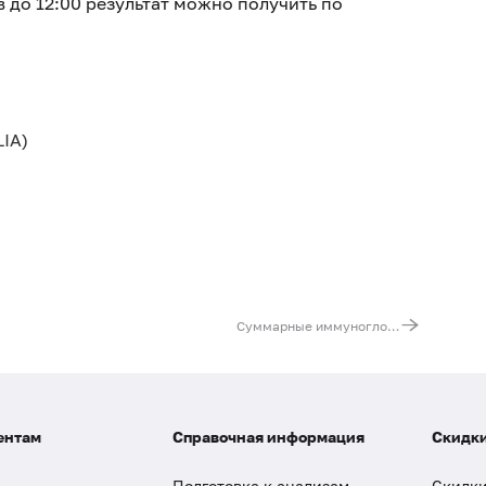
в до 12:00 результат можно получить по
IA)
Суммарные иммуноглобулины E (IgE) в сыворотке
ентам
Справочная информация
Скидки
Подготовка к анализам
Скидки