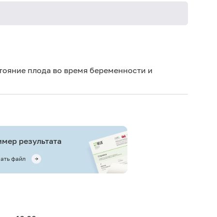
Не кури
тояние плода во время беременности и
мер результата
ать файл