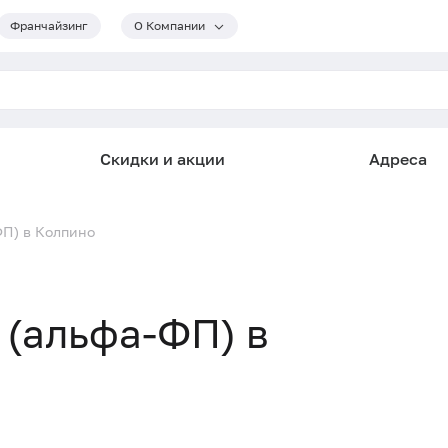
Франчайзинг
О Компании
Скидки и акции
Адреса
ФП) в Колпино
(альфа-ФП) в