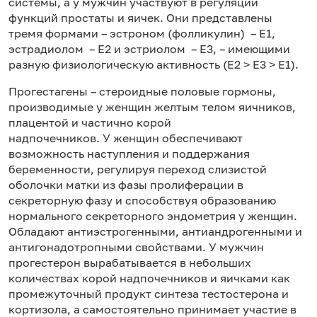
системы, а у мужчин участвуют в регуляции
функций простаты и яичек. Они представлены
тремя формами – эстроном (фолликулин) – Е1,
эстрадиолом – Е2 и эстриолом – Е3, – имеющими
разную физиологическую активность (Е2 ˃ Е3 ˃ Е1).
Прогестагены – стероидные половые гормоны,
производимые у женщин желтым телом яичников,
плацентой и частично корой
надпочечников. У женщин обеспечивают
возможность наступления и поддержания
беременности, регулируя переход слизистой
оболочки матки из фазы пролиферации в
секреторную фазу и способствуя образованию
нормального секреторного эндометрия у женщин.
Обладают антиэстрогенными, антиандрогенными и
антигонадотропными свойствами. У мужчин
прогестерон вырабатывается в небольших
количествах корой надпочечников и яичками как
промежуточный продукт синтеза тестостерона и
кортизола, а самостоятельно принимает участие в