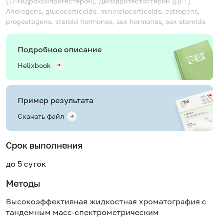
(17-гидроксипрогестерон), Дигидротестостерон (ДГТ)
Androgens, glucocorticoids, mineralocorticoids, estrogens,
progestogens, steroid hormones, sex hormones, sex steroids
Подробное описание
Helixbook
Пример результата
Скачать файл
Срок выполнения
до 5 суток
Методы
Высокоэффективная жидкостная хроматография с
тандемным масс-спектрометрическим