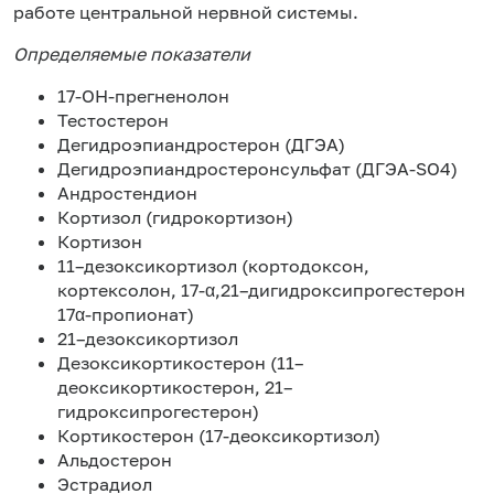
работе центральной нервной системы.
Определяемые показатели
17-ОН-прегненолон
Тестостерон
Дегидроэпиандростерон (ДГЭА)
Дегидроэпиандростеронсульфат (ДГЭА-SO4)
Андростендион
Кортизол (гидрокортизон)
Кортизон
11–дезоксикортизол (кортодоксон,
кортексолон, 17-α,21–дигидроксипрогестерон
17α-пропионат)
21–дезоксикортизол
Дезоксикортикостерон (11–
деоксикортикостерон, 21–
гидроксипрогестерон)
Кортикостерон (17-деоксикортизол)
Альдостерон
Эстрадиол