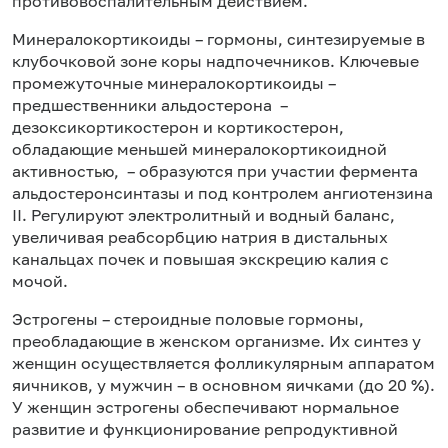
противовоспалительным действием.
Минералокортикоиды – гормоны, синтезируемые в
клубочковой зоне коры надпочечников. Ключевые
промежуточные минералокортикоиды –
предшественники альдостерона –
дезоксикортикостерон и кортикостерон,
обладающие меньшей минералокортикоидной
активностью, – образуются при участии фермента
альдостеронсинтазы и под контролем ангиотензина
II. Регулируют электролитный и водный баланс,
увеличивая реабсорбцию натрия в дистальных
канальцах почек и повышая экскрецию калия с
мочой.
Эстрогены – стероидные половые гормоны,
преобладающие в женском организме. Их синтез у
женщин осуществляется фолликулярным аппаратом
яичников, у мужчин – в основном яичками (до 20 %).
У женщин эстрогены обеспечивают нормальное
развитие и функционирование репродуктивной