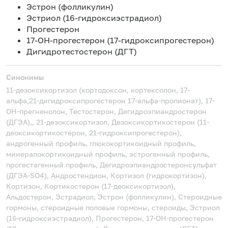
Эстрон (фолликулин)
Эстриол (16-гидроксиэстрадиол)
Прогестерон
17-ОН-прогестерон (17-гидроксипрогестерон)
Дигидротестостерон (ДГТ)
Синонимы
11-дезоксикортизол (кортодоксон, кортексолон, 17-
альфа,21-дигидроксипрогестерон 17-альфа-пропионат), 17-
ОН-прегненолон, Тестостерон, Дегидроэпиандростерон
(ДГЭА),, 21-дезоксикортизол, Дезоксикортикостерон (11-
деоксикортикостерон, 21-гидроксипрогестерон),
андрогенный профиль, глюкокортикоидный профиль,
минералокортикоидный профиль, эстрогенный профиль,
прогестагенный профиль, Дегидроэпиандростеронсульфат
(ДГЭА-SO4), Андростендион, Кортизол (гидрокортизон),
Кортизон, Кортикостерон (17-деоксикортизол),
Альдостерон, Эстрадиол, Эстрон (фолликулин), Стероидные
гормоны, стероидные половые гормоны, стероиды, Эстриол
(16-гидроксиэстрадиол), Прогестерон, 17-ОН-прогестерон