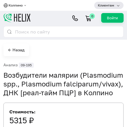
Колпино
Клиентам
0
Войти
← Назад
Анализ
09-195
Возбудители малярии (Plasmodium
spp., Plasmodium falciparum/vivax),
ДНК [реал-тайм ПЦР] в Колпино
Стоимость:
5315 ₽