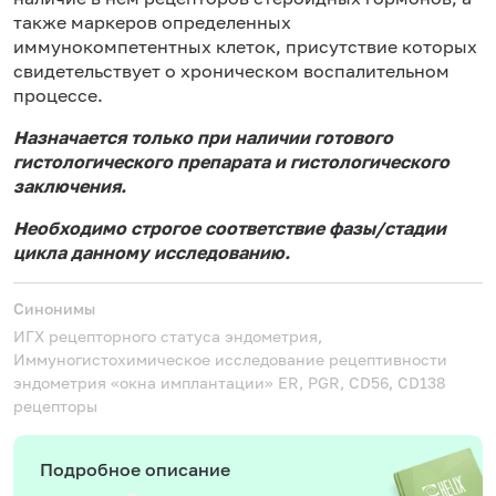
также маркеров определенных
иммунокомпетентных клеток, присутствие которых
свидетельствует о хроническом воспалительном
процессе.
Назначается только при наличии готового
гистологического препарата и гистологического
заключения.
Необходимо строгое соответствие фазы/стадии
цикла данному исследованию.
Синонимы
ИГХ рецепторного статуса эндометрия,
Иммуногистохимическое исследование рецептивности
эндометрия «окна имплантации»
ER, PGR, СD56, CD138
рецепторы
Подробное описание