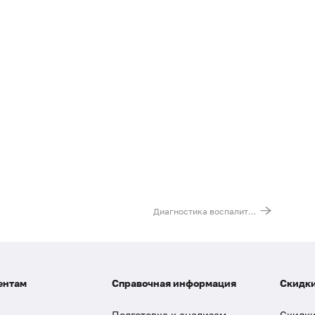
Диагностика воспалительных миокардиопатий
ентам
Справочная информация
Скидки
Подготовка к анализам
Скидки