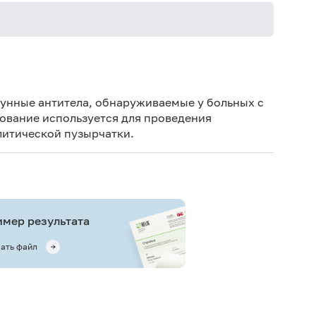
13-036
13-037
унные антитела, обнаруживаемые у больных с
ование используется для проведения
литической пузырчатки.
мер результата
ать файл