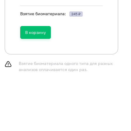
Взятие биоматериала:
245 ₽
Антитела к десмосомам кожи, IgG
В корзину
Антитела к эпидермальной базальной мембране, IgG
Взятие биоматериала одного типа для разных
анализов оплачивается один раз.