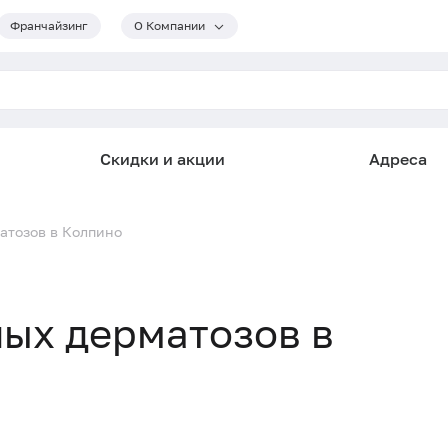
Франчайзинг
О Компании
Скидки и акции
Адреса
атозов в Колпино
ых дерматозов в