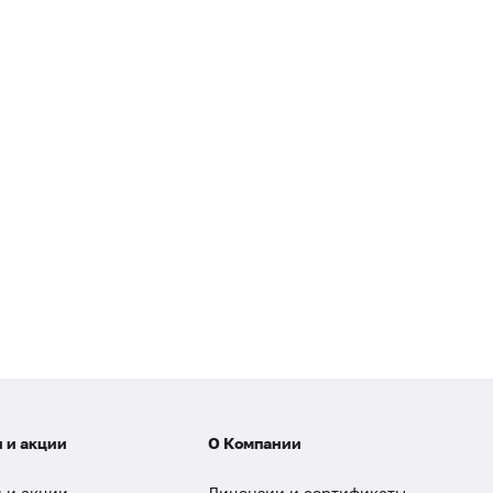
 и акции
О Компании
 и акции
Лицензии и сертификаты