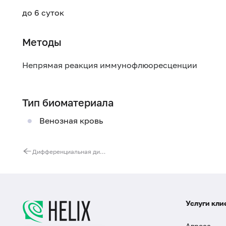
до 6 суток
Методы
Непрямая реакция иммунофлюоресценции
Тип биоматериала
Венозная кровь
Дифференциальная диагностика болезни Крона и язвенного колита
Услуги кли
Адреса