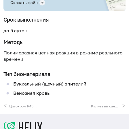
Скачать файл
Срок выполнения
до 5 суток
Методы
Полимеразная цепная реакция в режиме реального
времени
Тип биоматериала
Буккальный (щечный) эпителий
Венозная кровь
Цитохром P450, семейство 2, субсемейство C, полипептид 9 (CYP2C9). Выявление мутации C430T (Arg144Cys)
Калиевый канал (KCNJ11). Выявление мутации C67T (Lys23Gln)