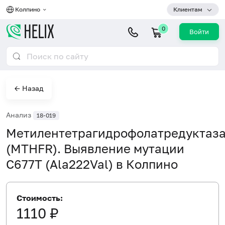
Колпино
Клиентам
0
Войти
← Назад
Анализ
18-019
Метилентетрагидрофолатредуктаз
(MTHFR). Выявление мутации
C677T (Ala222Val) в Колпино
Стоимость:
1110 ₽