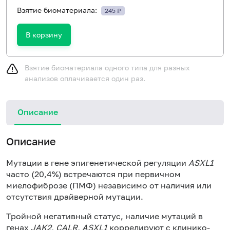
Взятие биоматериала:
245 ₽
В корзину
Взятие биоматериала одного типа для разных
анализов оплачивается один раз.
Описание
Описание
Мутации в гене эпигенетической регуляции
ASXL1
часто (20,4%) встречаются при первичном
миелофиброзе (ПМФ) независимо от наличия или
отсутствия драйверной мутации.
Тройной негативный статус, наличие мутаций в
генах
JAK2, CALR, ASXL1
коррелируют с клинико-