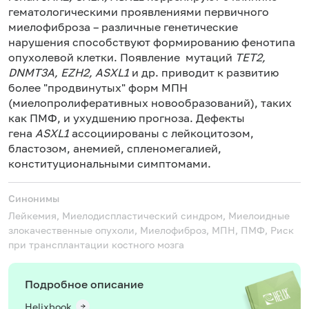
гематологическими проявлениями первичного
миелофиброза – различные генетические
нарушения способствуют формированию фенотипа
опухолевой клетки. Появление мутаций
TET2,
DNMT3A, EZH2, ASXL1
и др. приводит к развитию
более "продвинутых" форм МПН
(миелопролиферативных новообразований), таких
как ПМФ, и ухудшению прогноза. Дефекты
гена
ASXL1
ассоциированы с лейкоцитозом,
бластозом, анемией, спленомегалией,
конституциональными симптомами.
Синонимы
Лейкемия, Миелодиспластический синдром, Миелоидные
злокачественные опухоли, Миелофиброз, МПН, ПМФ, Риск
при трансплантации костного мозга
Подробное описание
Helixbook