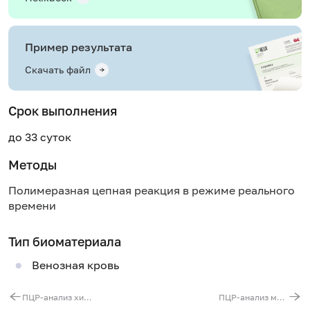
Пример результата
Скачать файл
Срок выполнения
до 33 суток
Методы
Полимеразная цепная реакция в режиме реального
времени
Тип биоматериала
Венозная кровь
ПЦР-анализ химерного гена BCR/ABL t(9;22)
ПЦР-анализ мутаций в гене CEBPA