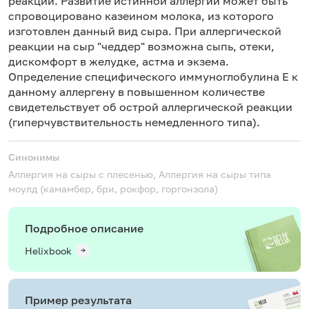
реакции. Развитие истинной аллергии может быть
спровоцировано казеином молока, из которого
изготовлен данный вид сыра. При аллергической
реакции на сыр "чеддер" возможна сыпь, отеки,
дискомфорт в желудке, астма и экзема.
Определение специфического иммуноглобулина Е к
данному аллергену в повышенном количестве
свидетельствует об острой аллергической реакции
(гиперчувствительность немедленного типа).
Синонимы
Аллергия на сыры с плесенью, Аллергия на сыры типа
моулд (камамбер, бри, рокфор, горгонзола)
Подробное описание
Helixbook
Пример результата