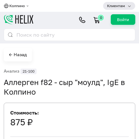
Колпино
Клиентам
0
Войти
← Назад
Анализ
21-100
Аллерген f82 - сыр "моулд", IgE в
Колпино
Стоимость:
875 ₽