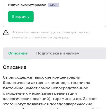
Взятие биоматериала:
245 ₽
В корзину
Взятие биоматериала одного типа для разных
анализов оплачивается один раз.
Описание
Подготовка к анализу
Н
Описание
Сыры содержат высокие концентрации
биологически активных аминов, в том числе
гистамина (имеет самое непосредственное
отношение к механизмам реализации
аллергических реакций), тирамина и др. За счет
этого могут появляться псевдоаллергические