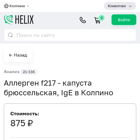
Колпино
Клиентам
0
Войти
← Назад
Анализ
21-136
Аллерген f217 - капуста
брюссельская, IgE в Колпино
Стоимость:
875 ₽