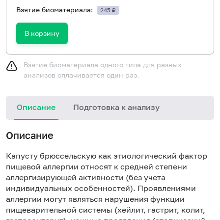
Взятие биоматериала:
245 ₽
В корзину
Взятие биоматериала одного типа для разных
анализов оплачивается один раз.
Описание
Подготовка к анализу
Н
Описание
Капусту брюссельскую как этиологический фактор
пищевой аллергии относят к средней степени
аллергизирующей активности (без учета
индивидуальных особенностей). Проявлениями
аллергии могут являться нарушения функции
пищеварительной системы (хейлит, гастрит, колит,