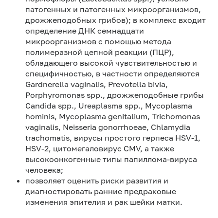
патогенных и патогенных микроорганизмов,
дрожжеподобных грибов); в комплекс входит
определение ДНК семнадцати
микроорганизмов с помощью метода
полимеразной цепной реакции (ПЦР),
обладающего высокой чувствительностью и
специфичностью, в частности определяются
Gardnerella vaginalis, Prevotella bivia,
Porphyromonas spp., дрожжеподобные грибы
Candida spp., Ureaplasma spp., Mycoplasma
hominis, Mycoplasma genitalium, Trichomonas
vaginalis, Neisseria gonorrhoeae, Chlamydia
trachomatis, вирусы простого герпеса HSV-1,
HSV-2, цитомегаловирус CMV, а также
высокоонкогенные типы папиллома-вируса
человека;
позволяет оценить риски развития и
диагностировать ранние предраковые
изменения эпителия и рак шейки матки.