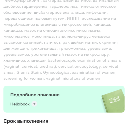
"Фемофлор скрин", бактериальный вагиноз, вагинальный
дисбиоз, гарднерелла, гарднереллез, Гинекологическое
обследование, дисбактериоз влагалища, инфекции,
передающиеся половым путем, ИППП, исследование на
микробиоценоз влагалища с микроскопией, кандида,
кандидоз, мазок на онкоцитологию, микоплазма,
микоплазмоз, молочница, папиллома-вирус человека
высокоонкогенный, пап-тест, рак шейки матки, скрининг
для женщин, трихомонада, трихомониаз, уреаплазма,
уреаплазмоз, урогенитальный мазок на микрофлору,
хламидиоз, хламидия
bacterioscopic examination of smears
(vaginal, cervical, urethral), cervical oncocytology, cervical
smear, Gram's Stain, Gynecological examination of women,
screening for women, vaginal microflora of women
Подробное описание
Helixbook
Срок выполнения