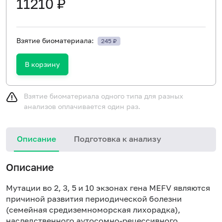
11210 ₽
Взятие биоматериала:
245 ₽
В корзину
Взятие биоматериала одного типа для разных
анализов оплачивается один раз.
Описание
Подготовка к анализу
Н
Описание
Мутации во 2, 3, 5 и 10 экзонах гена MEFV являются
причиной развития периодической болезни
(семейная средиземноморская лихорадка),
наследственного аутосомно-рецессивного