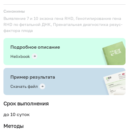
Синонимы
Выявление 7 и 10 экзона гена RHD, Генотипирование гена
RHD по фетальной ДНК, Пренатальная диагностика резус-
фактора плода
Подробное описание
Helixbook
Пример результата
Скачать файл
Срок выполнения
до 10 суток
Методы